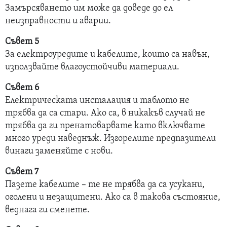
Замърсяването им може да доведе до ел
неизправности и аварии.
Съвет 5
За електроуредите и кабелите, които са навън,
използвайте влагоустойчиви материали.
Съвет 6
Електрическата инсталация и таблото не
трябва да са стари. Ако са, в никакъв случай не
трябва да ги пренатоварвате като включвате
много уреди наведнъж. Изгорелите предпазители
винаги заменяйте с нови.
Съвет 7
Пазете кабелите – те не трябва да са усукани,
оголени и незащитени. Ако са в такова състояние,
веднага ги сменете.