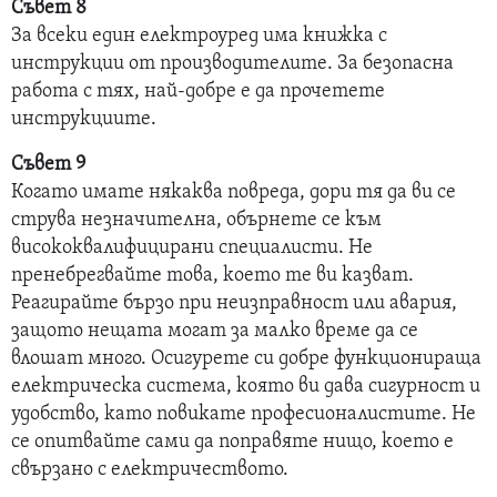
Съвет 8
За всеки един електроуред има книжка с
инструкции от производителите. За безопасна
работа с тях, най-добре е да прочетете
инструкциите.
Съвет 9
Когато имате някаква повреда, дори тя да ви се
струва незначителна, обърнете се към
висококвалифицирани специалисти. Не
пренебрегвайте това, което те ви казват.
Реагирайте бързо при неизправност или авария,
защото нещата могат за малко време да се
влошат много. Осигурете си добре функционираща
електрическа система, която ви дава сигурност и
удобство, като повикате професионалистите. Не
се опитвайте сами да поправяте нищо, което е
свързано с електричеството.