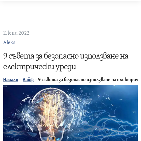
Skip
to
content
11 юни 2022
Aleks
9 съвета за безопасно използване на
електрически уреди
Начало
–
Лайф
–
9 съвета за безопасно използване на електрич