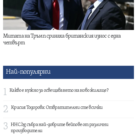
Митата на Тръмп сринаха британския износ с една
четвърт
Най-популярни
1
Какво е нужно за освещаването на ново жилище?
2
Крисия Тодорова: Отвратителни сте всички
3
HHC.bg събра най-добрите вейпове от различни
производители