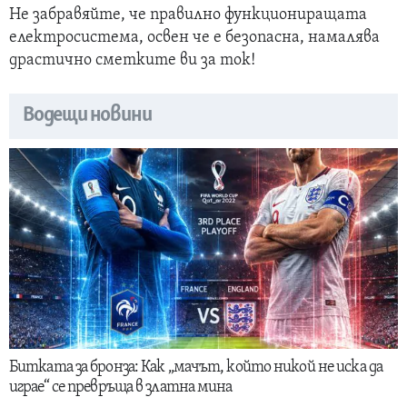
Не забравяйте, че правилно функциониращата
електросистема, освен че е безопасна, намалява
драстично сметките ви за ток!
Водещи новини
Битката за бронза: Как „мачът, който никой не иска да
играе“ се превръща в златна мина