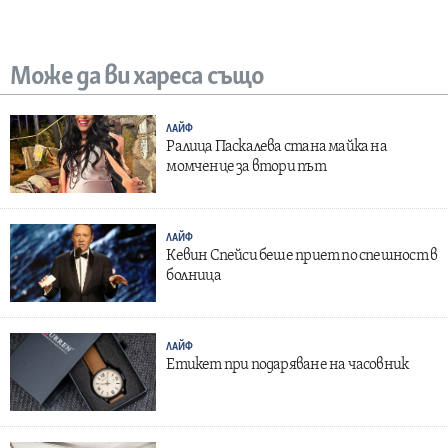
Може да ви хареса също
ЛАЙФ
Ралица Паскалева стана майка на
момченце за втори път
ЛАЙФ
Кевин Спейси беше приет по спешност в
болница
ЛАЙФ
Етикет при подаряване на часовник