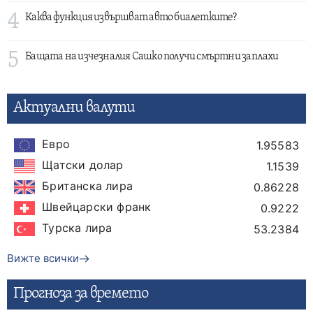
4
Каква функция извършват авто биалетките?
5
Бащата на изчезналия Сашко получи смъртни заплахи
Актуални валути
Евро
1.95583
Щатски долар
1.1539
Британска лира
0.86228
Швейцарски франк
0.9222
Турска лира
53.2384
Вижте всички
Прогнозa за времето