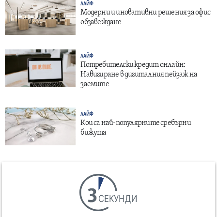
ЛАЙФ
Модерни и иновативни решения за офис
обзавеждане
ЛАЙФ
Потребителски кредит онлайн:
Навигиране в дигиталния пейзаж на
заемите
ЛАЙФ
Кои са най-популярните сребърни
бижута
СЕКУНДИ