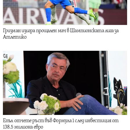
Гризман изигра прощален мач в Шампионската лига за
Атлетико
Епъл отчете ръст във Формула 1 след инвестиция от
138.5 милиона евро