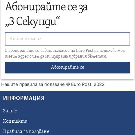
Абонирайте се за
„3 Секунди“
С абонирането си давам съгласие на Euro Post да използва моя
имейл адрес с цел да ми изпраща избрания бюлетин.
Абонирайте се
Нашите правила за ползване
© Euro Post, 2022
ИНФОРМАЦИЯ
За нас
Контакти
Правила за ползване