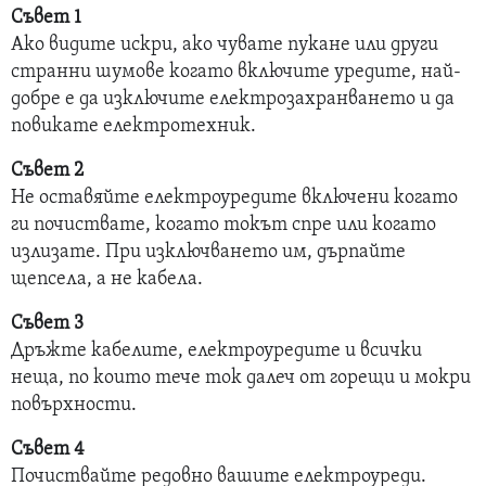
Съвет 1
Ако видите искри, ако чувате пукане или други
странни шумове когато включите уредите, най-
добре е да изключите електрозахранването и да
повикате електротехник.
Съвет 2
Не оставяйте електроуредите включени когато
ги почиствате, когато токът спре или когато
излизате. При изключването им, дърпайте
щепсела, а не кабела.
Съвет 3
Дръжте кабелите, електроуредите и всички
неща, по които тече ток далеч от горещи и мокри
повърхности.
Съвет 4
Почиствайте редовно вашите електроуреди.