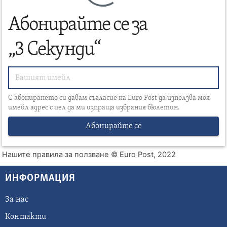
Абонирайте се за
„3 Секунди“
С абонирането си давам съгласие на Euro Post да използва моя
имейл адрес с цел да ми изпраща избрания бюлетин.
Абонирайте се
Нашите правила за ползване
© Euro Post, 2022
ИНФОРМАЦИЯ
За нас
Контакти