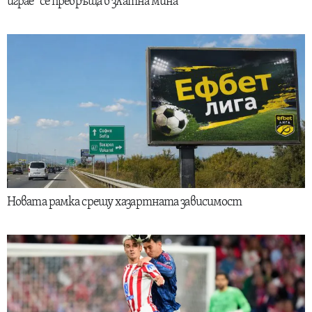
играе“ се превръща в златна мина
Новата рамка срещу хазартната зависимост