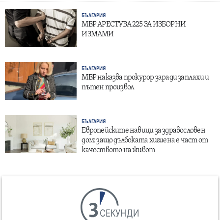
БЪЛГАРИЯ
МВР АРЕСТУВА 225 ЗА ИЗБОРНИ
ИЗМАМИ
БЪЛГАРИЯ
МВР наказва прокурор заради заплахи и
пътен произвол
БЪЛГАРИЯ
Европейските навици за здравословен
дом: защо дълбоката хигиена е част от
качеството на живот
СЕКУНДИ