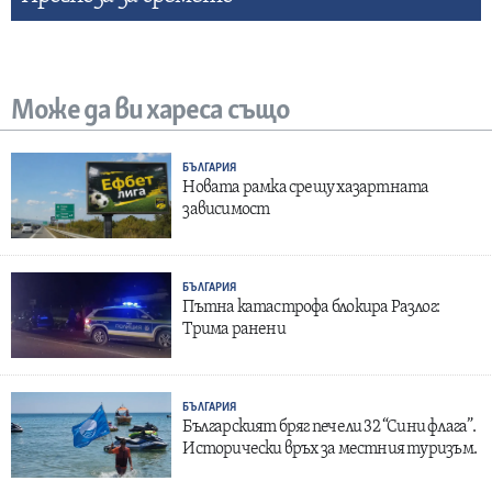
Може да ви хареса също
БЪЛГАРИЯ
Новата рамка срещу хазартната
зависимост
БЪЛГАРИЯ
Пътна катастрофа блокира Разлог:
Трима ранени
БЪЛГАРИЯ
Българският бряг печели 32 “Сини флага”.
Исторически връх за местния туризъм.