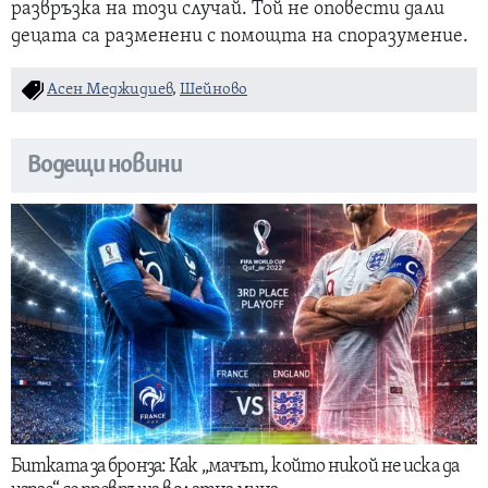
развръзка на този случай. Той не оповести дали
децата са разменени с помощта на споразумение.
Асен Меджидиев
,
Шейново
Водещи новини
Битката за бронза: Как „мачът, който никой не иска да