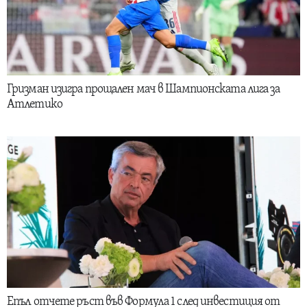
Гризман изигра прощален мач в Шампионската лига за
Атлетико
Епъл отчете ръст във Формула 1 след инвестиция от