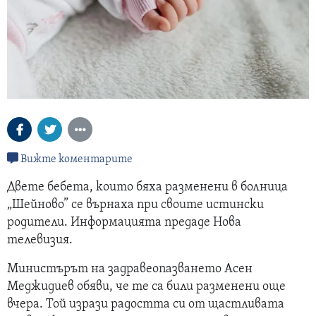
Вижте коментарите
Двете бебета, които бяха разменени в болница
„Шейново” се върнаха при своите истински
родители. Информацията предаде Нова
телевизия.
Министърът на задравеопазването Асен
Меджидиев обяви, че те са били разменени още
вчера. Той изрази радостта си от щастливата