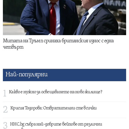
Митата на Тръмп сринаха британския износ с една
четвърт
Най-популярни
1
Какво е нужно за освещаването на ново жилище?
2
Крисия Тодорова: Отвратителни сте всички
3
HHC.bg събра най-добрите вейпове от различни