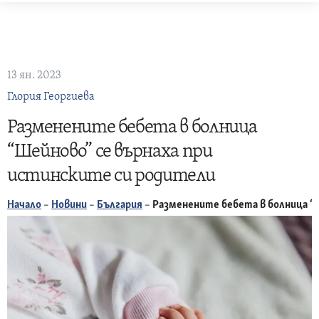
Skip
to
content
13 ян. 2023
Глория Георгиева
Разменените бебета в болница
“Шейново” се върнаха при
истинските си родители
Начало
–
Новини
–
България
–
Разменените бебета в болница “