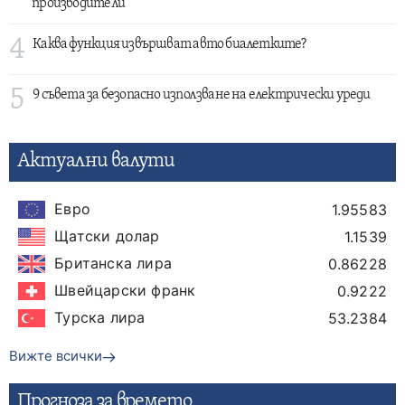
производители
4
Каква функция извършват авто биалетките?
5
9 съвета за безопасно използване на електрически уреди
Актуални валути
Евро
1.95583
Щатски долар
1.1539
Британска лира
0.86228
Швейцарски франк
0.9222
Турска лира
53.2384
Вижте всички
Прогнозa за времето