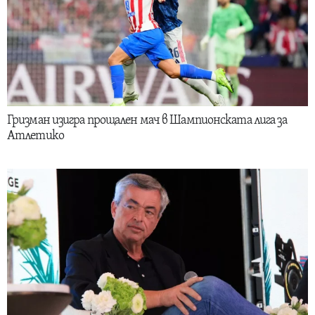
Гризман изигра прощален мач в Шампионската лига за
Атлетико