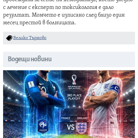
с лечение с експерт по токсикология е дало
резултат. Момчето е изписано след близо един
месец престой в болницата.
Велико Търново
Водещи новини