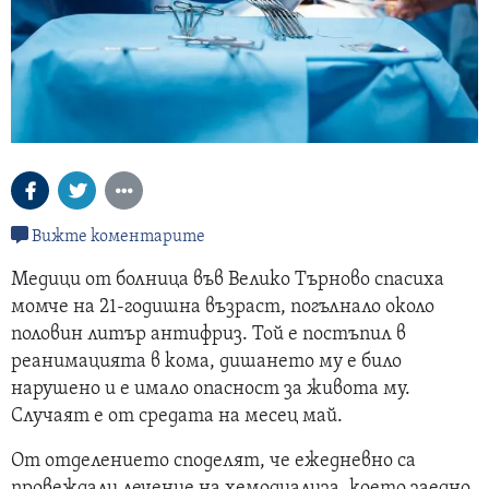
Вижте коментарите
Медици от болница във Велико Търново спасиха
момче на 21-годишна възраст, погълнало около
половин литър антифриз. Той е постъпил в
реанимацията в кома, дишането му е било
нарушено и е имало опасност за живота му.
Случаят е от средата на месец май.
От отделението споделят, че ежедневно са
провеждали лечение на хемодиализа, което заедно