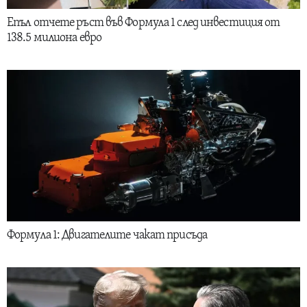
Епъл отчете ръст във Формула 1 след инвестиция от
138.5 милиона евро
Формула 1: Двигателите чакат присъда