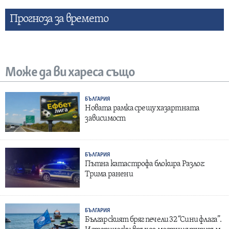
Прогнозa за времето
Може да ви хареса също
БЪЛГАРИЯ
Новата рамка срещу хазартната
зависимост
БЪЛГАРИЯ
Пътна катастрофа блокира Разлог:
Трима ранени
БЪЛГАРИЯ
Българският бряг печели 32 “Сини флага”.