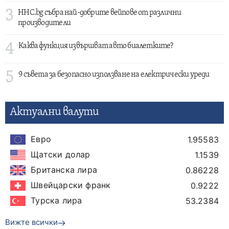
3
HHC.bg събра най-добрите вейпове от различни
производители
4
Каква функция извършват авто биалетките?
5
9 съвета за безопасно използване на електрически уреди
Актуални валути
Евро
1.95583
Щатски долар
1.1539
Британска лира
0.86228
Швейцарски франк
0.9222
Турска лира
53.2384
Вижте всички