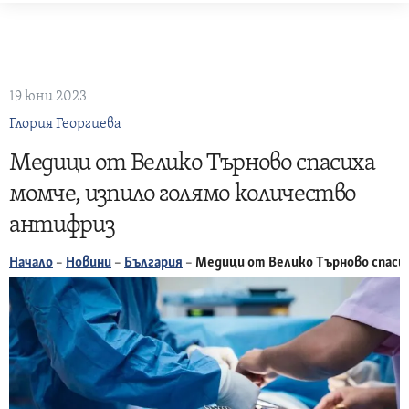
Skip
to
content
19 юни 2023
Глория Георгиева
Медици от Велико Търново спасиха
момче, изпило голямо количество
антифриз
Начало
–
Новини
–
България
–
Медици от Велико Търново спаси