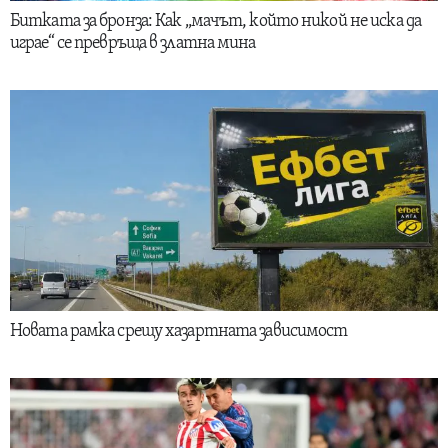
Битката за бронза: Как „мачът, който никой не иска да
играе“ се превръща в златна мина
Новата рамка срещу хазартната зависимост