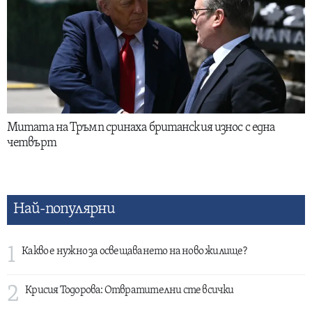
Митата на Тръмп сринаха британския износ с една
четвърт
Най-популярни
1
Какво е нужно за освещаването на ново жилище?
2
Крисия Тодорова: Отвратителни сте всички