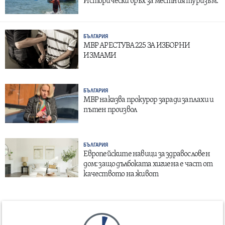
Исторически връх за местния туризъм.
БЪЛГАРИЯ
МВР АРЕСТУВА 225 ЗА ИЗБОРНИ
ИЗМАМИ
БЪЛГАРИЯ
МВР наказва прокурор заради заплахи и
пътен произвол
БЪЛГАРИЯ
Европейските навици за здравословен
дом: защо дълбоката хигиена е част от
качеството на живот