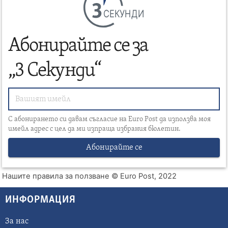
СЕКУНДИ
Абонирайте се за
„3 Секунди“
С абонирането си давам съгласие на Euro Post да използва моя
имейл адрес с цел да ми изпраща избрания бюлетин.
Абонирайте се
Нашите правила за ползване
© Euro Post, 2022
ИНФОРМАЦИЯ
За нас