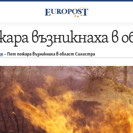
ара възникнаха в 
ия
–
Пет пожара възникнаха в област Силистра