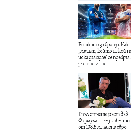
Битката за бронза: Как
„мачът, който никой н
иска да играе“ се превръщ
златна мина
Епъл отчете ръст във
Формула 1 след инвести
от 138.5 милиона евро