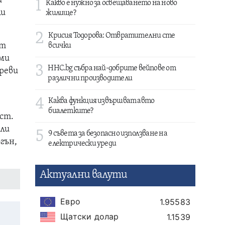
и
1
Какво е нужно за освещаването на ново
ли
жилище?
2
Крисия Тодорова: Отвратителни сте
от
всички
еми
3
HHC.bg събра най-добрите вейпове от
реви
различни производители
4
Каква функция извършват авто
биалетките?
аст.
или
5
9 съвета за безопасно използване на
гън,
електрически уреди
Актуални валути
Евро
1.95583
Щатски долар
1.1539