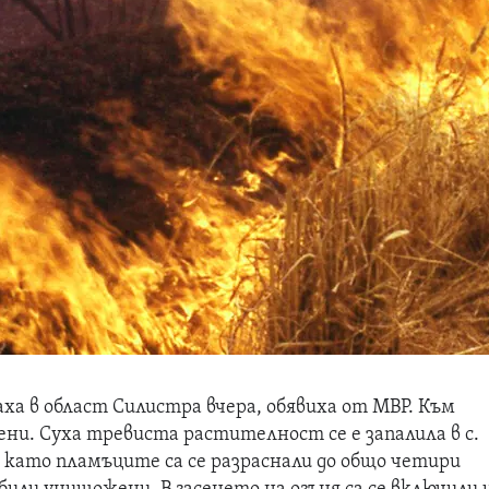
ха в област Силистра вчера, обявиха от МВР. Към
ни. Суха тревиста растителност се е запалила в с.
., като пламъците са се разраснали до общо четири