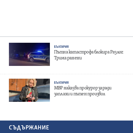
БЪЛГАРИЯ
Пътна катастрофа блокира Разлог:
Трима ранени
БЪЛГАРИЯ
МВР наказва прокурор заради
заплахи и пътен произвол
СЪДЪРЖАНИЕ