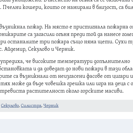
били унищожени. В гасенето на огъня са се включили 
 Пчелни кошери, които се намирали в близост, са би
е възникнал пожар. На място е пристигнала пожарна 
никарите са загасили огъня преди той да нанесе гол
ри останалите три пожара също няма щети. Сухи т
 с. Айдемир, Секулово и Черник.
упредиха, че високите температури допълнително
становката и да доведат до нови пожари в тази обл
рите са възникнали от неизгасени фасове от цигари 
 тях може да бъде човешка грешка или игра на деца с о
 тревиста растителност около горските масиви.
,
Секулово
,
Силистра
,
Черник