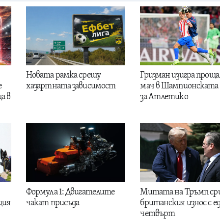
Новата рамка срещу
Гризман изигра проща
е
хазартната зависимост
мач в Шампионската 
а в
за Атлетико
Формула 1: Двигателите
Митата на Тръмп ср
ция
чакат присъда
британския износ с е
четвърт