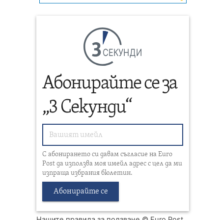
СЕКУНДИ
Абонирайте се за
„3 Секунди“
С абонирането си давам съгласие на Euro
Post да използва моя имейл адрес с цел да ми
изпраща избрания бюлетин.
Абонирайте се
Нашите правила за ползване
© Euro Post,