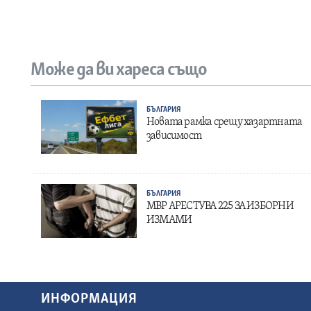
Може да ви хареса също
БЪЛГАРИЯ
Новата рамка срещу хазартната
зависимост
БЪЛГАРИЯ
МВР АРЕСТУВА 225 ЗА ИЗБОРНИ
ИЗМАМИ
ИНФОРМАЦИЯ