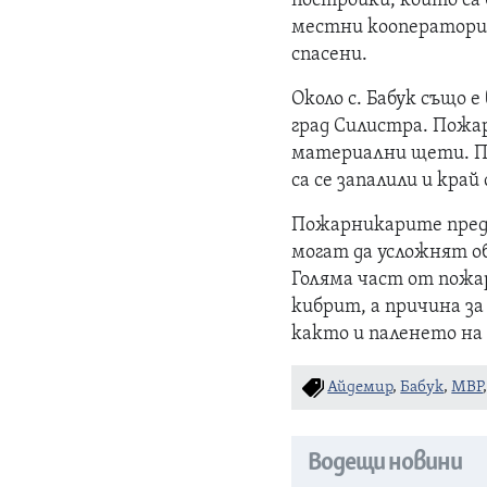
постройки, които са 
местни кооператори.
спасени.
Около с. Бабук също 
град Силистра. Пожар
материални щети. П
са се запалили и край
Пожарникарите пред
могат да усложнят об
Голяма част от пожа
кибрит, а причина за
както и паленето на
Айдемир
,
Бабук
,
МВР
Водещи новини