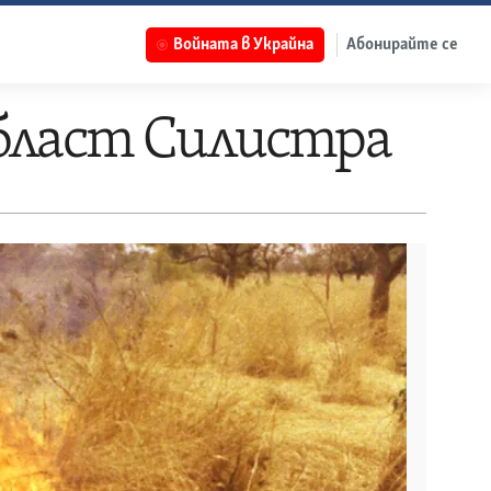
Войната в Украйна
Абонирайте се
област Силистра