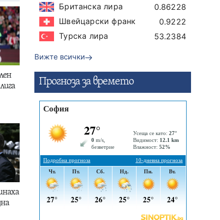
Британска лира
0.86228
Швейцарски франк
0.9222
Турска лира
53.2384
Вижте всички
лен
Прогнозa за времето
лига
инаха
дна