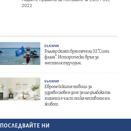
2022
БЪЛГАРИЯ
Българският бряг печели 32 “Сини
флага”. Исторически връх за
местния туризъм.
БЪЛГАРИЯ
Европейските навици за
здравословен дом: защо дълбоката
хигиена е част от качеството на
живот
ПОСЛЕДВАЙТЕ НИ