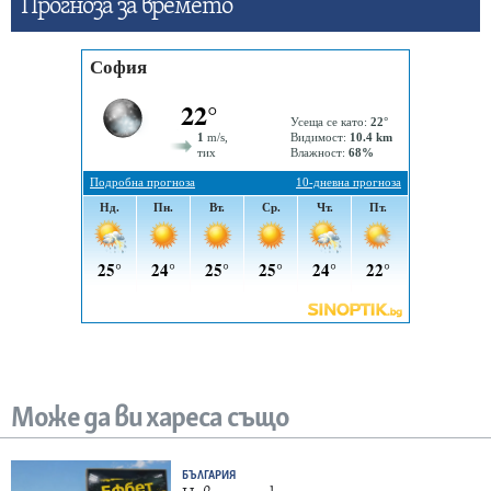
Прогнозa за времето
Може да ви хареса също
БЪЛГАРИЯ