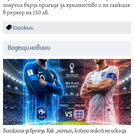
получил бърза присъда за хулиганство и на санкция
в размер на 150 лв.
Кърджали
Водещи новини
Битката за бронза: Как „мачът, който никой не иска да