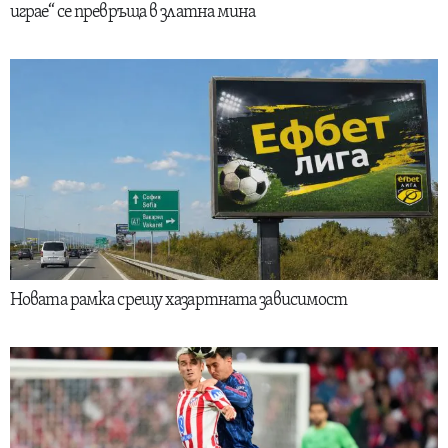
играе“ се превръща в златна мина
Новата рамка срещу хазартната зависимост