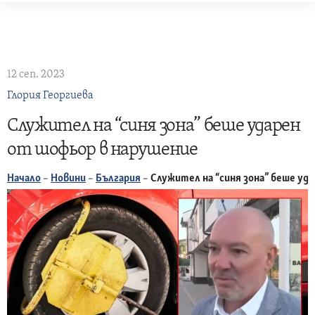
Skip
to
content
12 сеп. 2023
Глория Георгиева
Служител на “синя зона” беше ударен
от шофьор в нарушение
Начало
–
Новини
–
България
–
Служител на “синя зона” беше уд