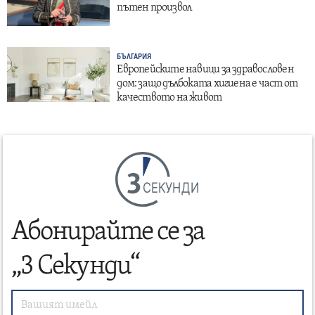
пътен произвол
БЪЛГАРИЯ
Европейските навици за здравословен
дом: защо дълбоката хигиена е част от
качеството на живот
СЕКУНДИ
Абонирайте се за
„3 Секунди“