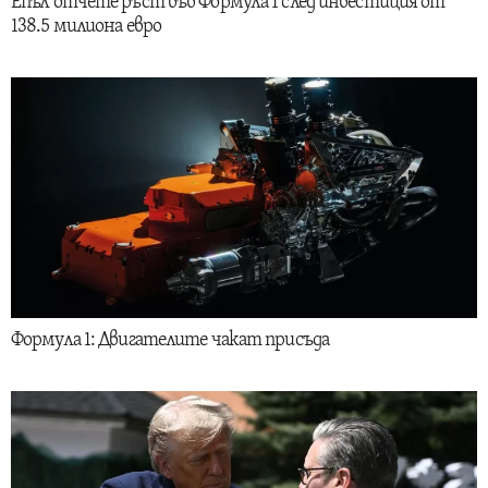
Епъл отчете ръст във Формула 1 след инвестиция от
138.5 милиона евро
Формула 1: Двигателите чакат присъда