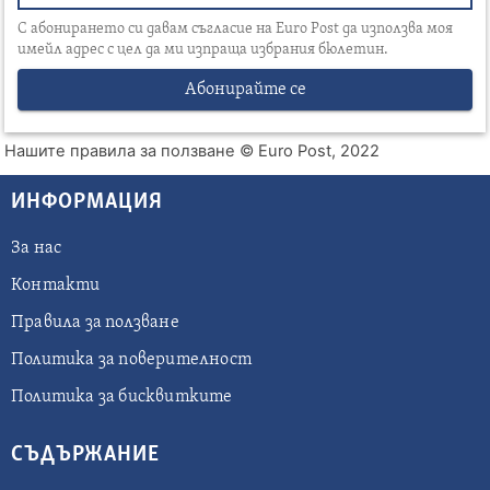
С абонирането си давам съгласие на Euro Post да използва моя
имейл адрес с цел да ми изпраща избрания бюлетин.
Абонирайте се
Нашите правила за ползване
© Euro Post, 2022
ИНФОРМАЦИЯ
За нас
Контакти
Правила за ползване
Политика за поверителност
Политика за бисквитките
СЪДЪРЖАНИЕ