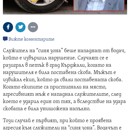
Вижте коментарите
Служител на “синя зона” беше нападнат от водач,
който е извършил нарушение. Случаят се е
разиграл в петък в град Кърджали, когато на
нарушителя е била поставена скоба. Мъжът е
извикал екип, който да свали поставената скоба.
Когато екипите са пристигнали на място,
агресивният мъж е нападнал служителите, след
което е ударил един от тях, а вследствие на удара
скобата е била унишожена напълно.
Този случай е първият, при който е проявена
агресия към служители на “синя зона”. Водачът е