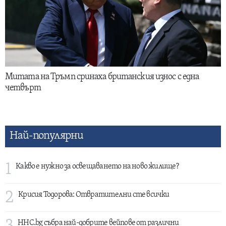
Митата на Тръмп сринаха британския износ с една
четвърт
Най-популярни
1
Какво е нужно за освещаването на ново жилище?
2
Крисия Тодорова: Отвратителни сте всички
HHC.bg събра най-добрите вейпове от различни