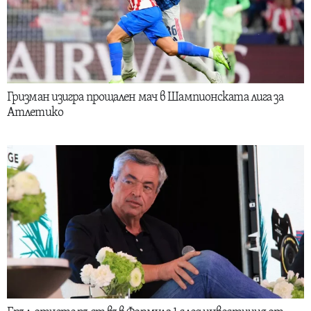
Гризман изигра прощален мач в Шампионската лига за
Атлетико