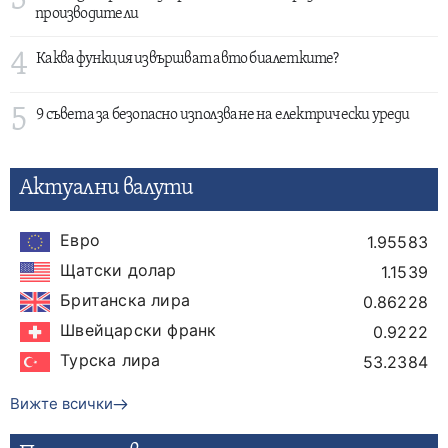
3
производители
4
Каква функция извършват авто биалетките?
5
9 съвета за безопасно използване на електрически уреди
Актуални валути
Евро
1.95583
Щатски долар
1.1539
Британска лира
0.86228
Швейцарски франк
0.9222
Турска лира
53.2384
Вижте всички