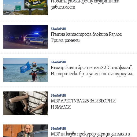
Новата рамка срещу хазартната
зависимост
БЪЛГАРИЯ
Пътна катастрофа блокира Разлог:
Трима ранени
БЪЛГАРИЯ
Българският бряг печели 32 “Сини флага”.
Исторически връх за местния туризъм.
БЪЛГАРИЯ
МВР АРЕСТУВА 225 ЗА ИЗБОРНИ
ИЗМАМИ
БЪЛГАРИЯ
МВР наказва прокурор заради заплахи и