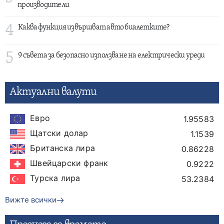
производители
4
Каква функция извършват авто биалетките?
5
9 съвета за безопасно използване на електрически уреди
Актуални валути
Евро
1.95583
Щатски долар
1.1539
Британска лира
0.86228
Швейцарски франк
0.9222
Турска лира
53.2384
Вижте всички