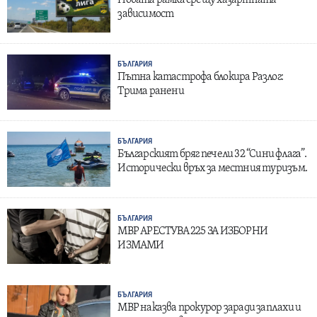
зависимост
БЪЛГАРИЯ
Пътна катастрофа блокира Разлог:
Трима ранени
БЪЛГАРИЯ
Българският бряг печели 32 “Сини флага”.
Исторически връх за местния туризъм.
БЪЛГАРИЯ
МВР АРЕСТУВА 225 ЗА ИЗБОРНИ
ИЗМАМИ
БЪЛГАРИЯ
МВР наказва прокурор заради заплахи и