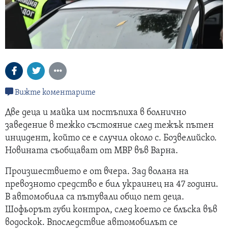
Вижте коментарите
Две деца и майка им постъпиха в болнично
заведение в тежко състояние след тежък пътен
инцидент, който се е случил около с. Бозвелийско.
Новината съобщават от МВР във Варна.
Произшествието е от вчера. Зад волана на
превозното средство е бил украинец на 47 години.
В автомобила са пътували общо пет деца.
Шофьорът губи контрол, след което се блъска във
водоскок. Впоследствие автомобилът се