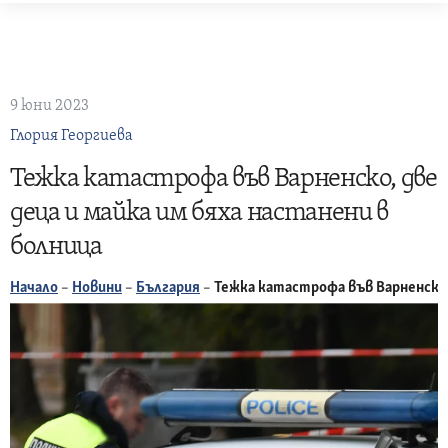
Skip
to
content
9 юни 2023
Глория Георгиева
Тежка катастрофа във Варненско, две
деца и майка им бяха настанени в
болница
Начало
–
Новини
–
България
–
Тежка катастрофа във Варненско,