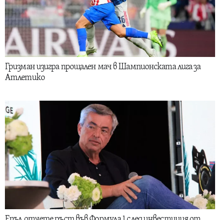
Гризман изигра прощален мач в Шампионската лига за
Атлетико
Епъл отчете ръст във Формула 1 след инвестиция от