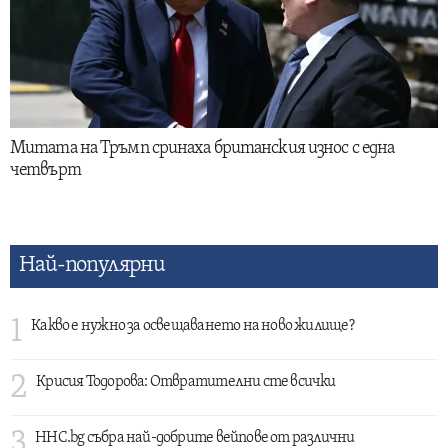
Митата на Тръмп сринаха британския износ с една
четвърт
Най-популярни
1
Какво е нужно за освещаването на ново жилище?
2
Крисия Тодорова: Отвратителни сте всички
3
HHC.bg събра най-добрите вейпове от различни