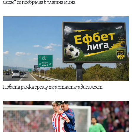
играе“ се превръща в златна мина
Новата рамка срещу хазартната зависимост