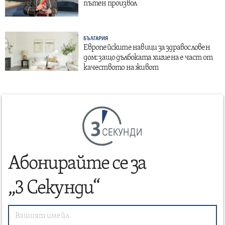
пътен произвол
БЪЛГАРИЯ
Европейските навици за здравословен
дом: защо дълбоката хигиена е част от
качеството на живот
СЕКУНДИ
Абонирайте се за
„3 Секунди“