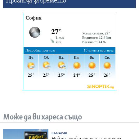
Прогнозa за времето
Може да ви хареса също
БЪЛГАРИЯ
Новата рамка срещу хазартната