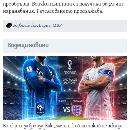
преобръща. Всички пътници са получили различни
наранявания. Разследването продължава.
Бозвелийско
,
Варна
,
МВР
Водещи новини
Битката за бронза: Как „мачът, който никой не иска да