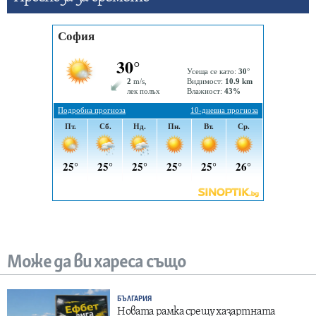
Може да ви хареса също
БЪЛГАРИЯ
Новата рамка срещу хазартната