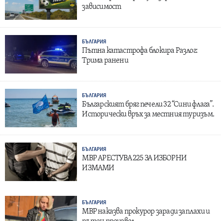
зависимост
БЪЛГАРИЯ
Пътна катастрофа блокира Разлог:
Трима ранени
БЪЛГАРИЯ
Българският бряг печели 32 “Сини флага”.
Исторически връх за местния туризъм.
БЪЛГАРИЯ
МВР АРЕСТУВА 225 ЗА ИЗБОРНИ
ИЗМАМИ
БЪЛГАРИЯ
МВР наказва прокурор заради заплахи и