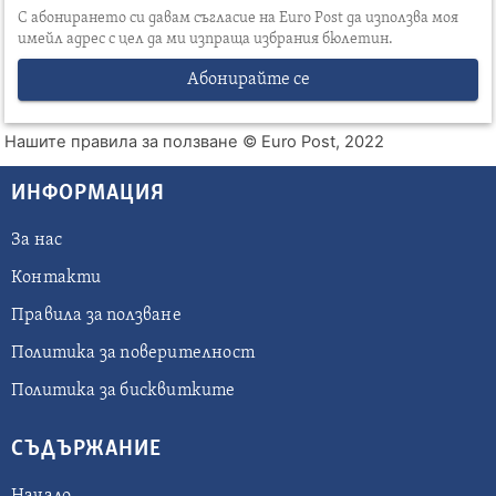
С абонирането си давам съгласие на Euro Post да използва моя
имейл адрес с цел да ми изпраща избрания бюлетин.
Абонирайте се
Нашите правила за ползване
© Euro Post, 2022
ИНФОРМАЦИЯ
За нас
Контакти
Правила за ползване
Политика за поверителност
Политика за бисквитките
СЪДЪРЖАНИЕ