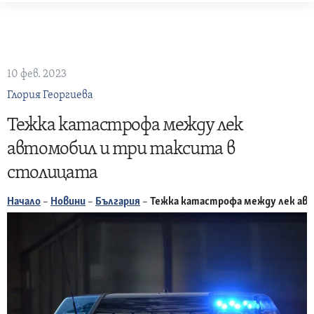
Skip
to
content
10 фев. 2023
Глория Георгиева
Тежка катастрофа между лек
автомобил и три таксита в
столицата
Начало
–
Новини
–
България
–
Тежка катастрофа между лек ав