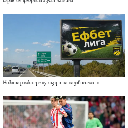
играе“ се превръща в златна мина
Новата рамка срещу хазартната зависимост