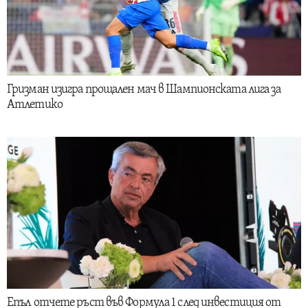
Гризман изигра прощален мач в Шампионската лига за
Атлетико
Епъл отчете ръст във Формула 1 след инвестиция от