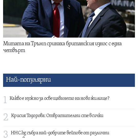
Митата на Тръмп сринаха британския износ с една
четвърт
Най-популярни
1
Какво е нужно за освещаването на ново жилище?
2
Крисия Тодорова: Отвратителни сте всички
3
HHC.bg събра най-добрите вейпове от различни