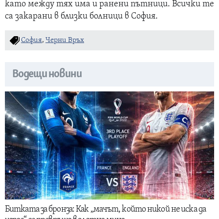
като между тях има и ранени пътници. Всички те
са закарани в близки болници в София.
София
,
Черни Връх
Водещи новини
Битката за бронза: Как „мачът, който никой не иска да