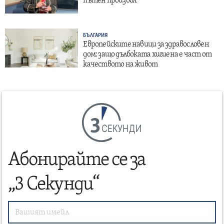
пътен произвол
БЪЛГАРИЯ
Европейските навици за здравословен
дом: защо дълбоката хигиена е част от
качеството на живот
СЕКУНДИ
Абонирайте се за
„3 Секунди“