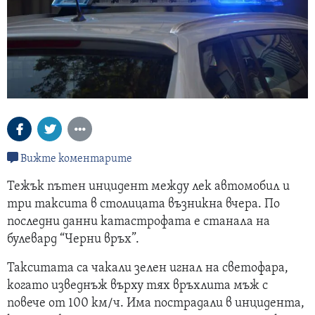
Вижте коментарите
Тежък пътен инцидент между лек автомобил и
три таксита в столицата възникна вчера. По
последни данни катастрофата е станала на
булевард “Черни връх”.
Такситата са чакали зелен игнал на светофара,
когато изведнъж върху тях връхлита мъж с
повече от 100 км/ч. Има пострадали в инцидента,