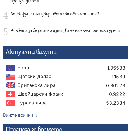
производители
4
Каква функция извършват авто биалетките?
5
9 съвета за безопасно използване на електрически уреди
Актуални валути
Евро
1.95583
Щатски долар
1.1539
Британска лира
0.86228
Швейцарски франк
0.9222
Турска лира
53.2384
Вижте всички
Прогнозa за времето