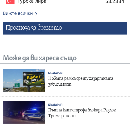
Турска лира
53.2384
Вижте всички
Прогнозa за времето
Може да ви хареса също
БЪЛГАРИЯ
Новата рамка срещу хазартната
зависимост
БЪЛГАРИЯ
Пътна катастрофа блокира Разлог:
Трима ранени