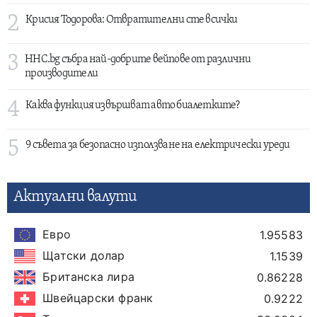
2
Крисия Тодорова: Отвратителни сте всички
3
HHC.bg събра най-добрите вейпове от различни
производители
4
Каква функция извършват авто биалетките?
5
9 съвета за безопасно използване на електрически уреди
Актуални валути
Евро
1.95583
Щатски долар
1.1539
Британска лира
0.86228
Швейцарски франк
0.9222