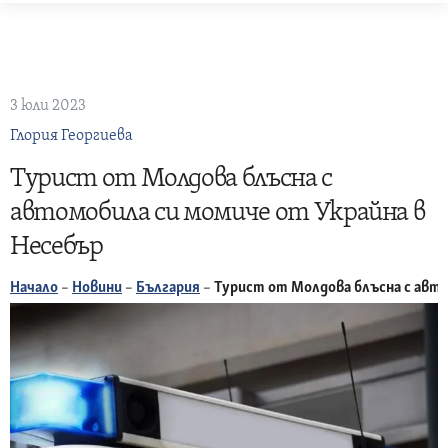
Skip
to
content
3 юли 2023
Глория Георгиева
Турист от Молдова блъсна с
автомобила си момиче от Украйна в
Несебър
Начало
–
Новини
–
България
–
Турист от Молдова блъсна с авто