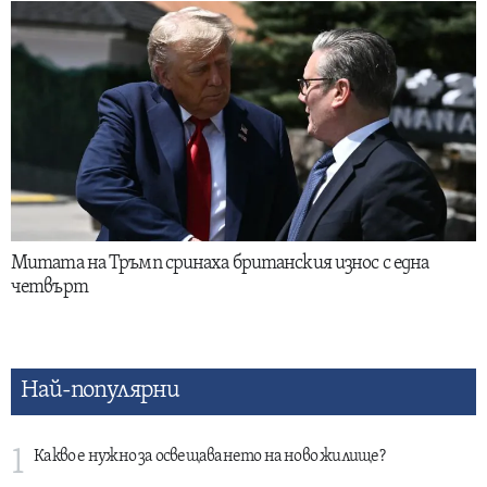
Митата на Тръмп сринаха британския износ с една
четвърт
Най-популярни
1
Какво е нужно за освещаването на ново жилище?