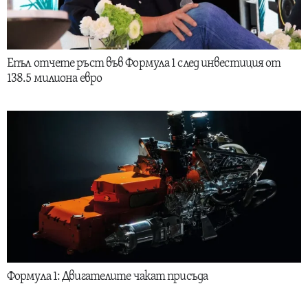
Епъл отчете ръст във Формула 1 след инвестиция от
138.5 милиона евро
Формула 1: Двигателите чакат присъда