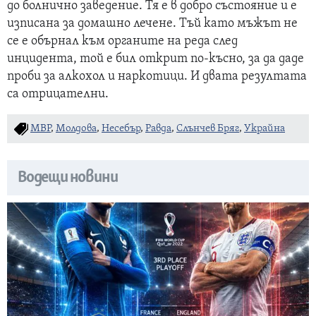
до болнично заведение. Тя е в добро състояние и е
изписана за домашно лечене. Тъй като мъжът не
се е обърнал към органите на реда след
инцидента, той е бил открит по-късно, за да даде
проби за алкохол и наркотици. И двата резултата
са отрицателни.
МВР
,
Молдова
,
Несебър
,
Равда
,
Слънчев Бряг
,
Украйна
Водещи новини