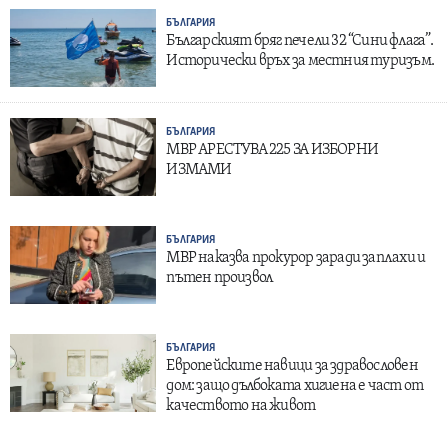
БЪЛГАРИЯ
Българският бряг печели 32 “Сини флага”.
Исторически връх за местния туризъм.
БЪЛГАРИЯ
МВР АРЕСТУВА 225 ЗА ИЗБОРНИ
ИЗМАМИ
БЪЛГАРИЯ
МВР наказва прокурор заради заплахи и
пътен произвол
БЪЛГАРИЯ
Европейските навици за здравословен
дом: защо дълбоката хигиена е част от
качеството на живот