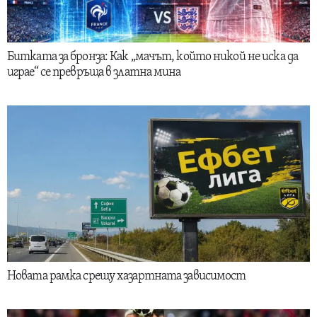
Битката за бронза: Как „мачът, който никой не иска да
играе“ се превръща в златна мина
Новата рамка срещу хазартната зависимост