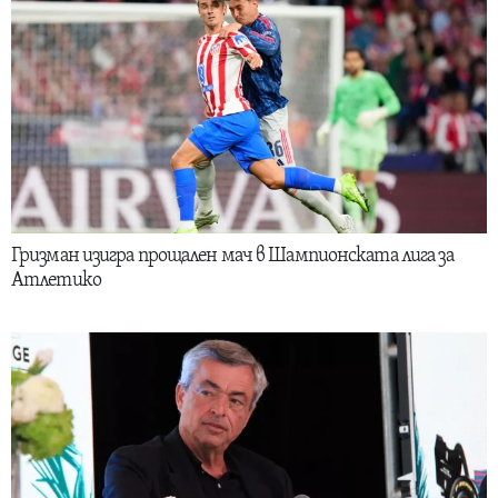
Гризман изигра прощален мач в Шампионската лига за
Атлетико