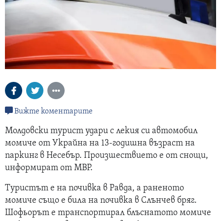
Вижте коментарите
Молдовски турист удари с лекия си автомобил
момиче от Украйна на 13-годишна възраст на
паркинг в Несебър. Произшествието е от снощи,
информират от МВР.
Туристът е на почивка в Равда, а раненото
момиче също е била на почивка в Слънчев бряг.
Шофьорът е транспортирал блъснатото момиче