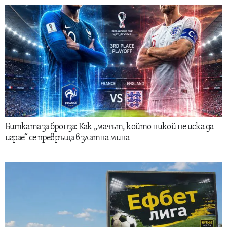
Битката за бронза: Как „мачът, който никой не иска да
играе“ се превръща в златна мина