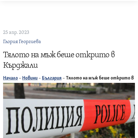
Skip
to
content
25 апр. 2023
Глория Георгиева
Тялото на мъж беше открито в
Кърджали
Начало
–
Новини
–
България
–
Тялото на мъж беше открито в 