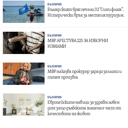
БЪЛГАРИЯ
Българският бряг печели 32 “Сини флага”.
Исторически връх за местния туризъм.
БЪЛГАРИЯ
МВР АРЕСТУВА 225 ЗА ИЗБОРНИ
ИЗМАМИ
БЪЛГАРИЯ
МВР наказва прокурор заради заплахи и
пътен произвол
БЪЛГАРИЯ
Европейските навици за здравословен
дом: защо дълбоката хигиена е част от
качеството на живот