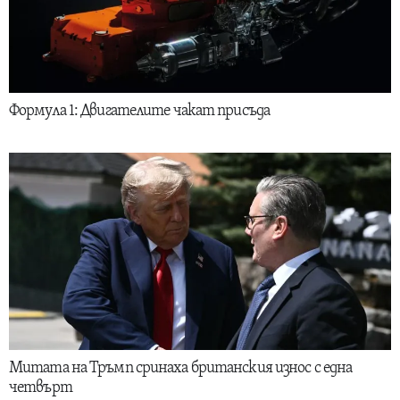
Формула 1: Двигателите чакат присъда
Митата на Тръмп сринаха британския износ с една
четвърт