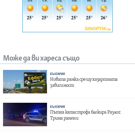
Може да ви хареса също
БЪЛГАРИЯ
Новата рамка срещу хазартната
зависимост
БЪЛГАРИЯ
Пътна катастрофа блокира Разлог:
Трима ранени