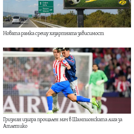
Новата рамка срещу хазартната зависимост
Гризман изигра прощален мач в Шампионската лига за
Атлетико