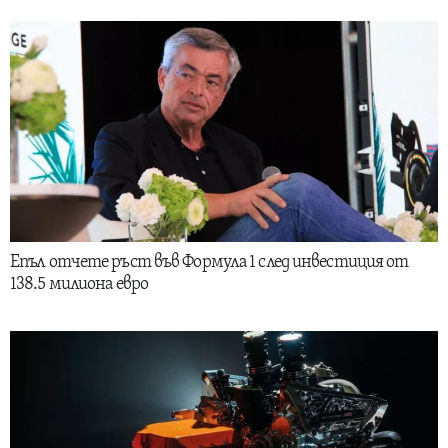
Епъл отчете ръст във Формула 1 след инвестиция от
138.5 милиона евро