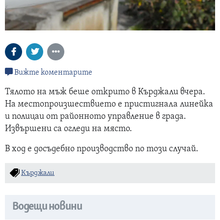
Вижте коментарите
Тялото на мъж беше открито в Кърджали вчера.
На местопроизшествието е пристигнала линейка
и полицаи от районното управление в града.
Извършени са огледи на място.
В ход е досъдебно производство по този случай.
Кърджали
Водещи новини