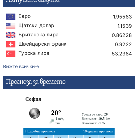
Актуални валути
Евро
1.95583
Щатски долар
1.1539
Британска лира
0.86228
Швейцарски франк
0.9222
Турска лира
53.2384
Вижте всички
Прогнозa за времето