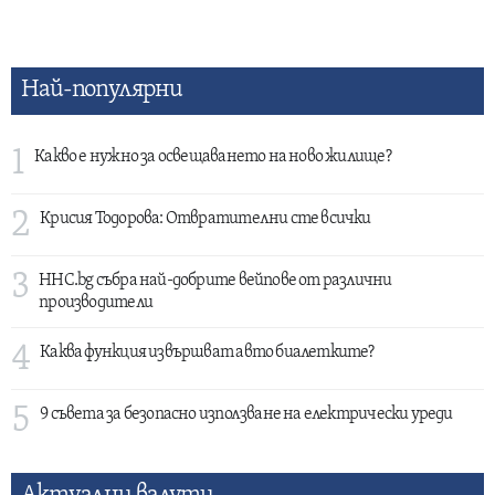
Най-популярни
1
Какво е нужно за освещаването на ново жилище?
2
Крисия Тодорова: Отвратителни сте всички
3
HHC.bg събра най-добрите вейпове от различни
производители
4
Каква функция извършват авто биалетките?
5
9 съвета за безопасно използване на електрически уреди