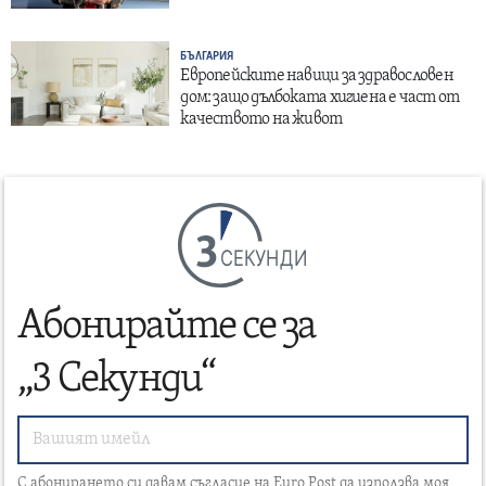
БЪЛГАРИЯ
Европейските навици за здравословен
дом: защо дълбоката хигиена е част от
качеството на живот
СЕКУНДИ
Абонирайте се за
„3 Секунди“
С абонирането си давам съгласие на Euro Post да използва моя