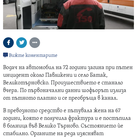
Вижте коментарите
Водач на автомобил на 72 години загина при пътен
инцидент около Павликени и село Батак,
Великотърновско. Произшествието е станало
вчера. По първоначални данни шофьорът излиза
от пътното платно и се преобръща в канал.
В превозното средство е пътувала жена на 67
години, която е получила фрактура и е постъпила
в болница във Велико Търново. Състоянието ѝе
стабилно. Органите на реда изясняват