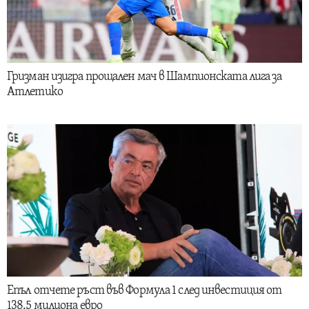
Гризман изигра прощален мач в Шампионската лига за
Атлетико
Епъл отчете ръст във Формула 1 след инвестиция от
138.5 милиона евро