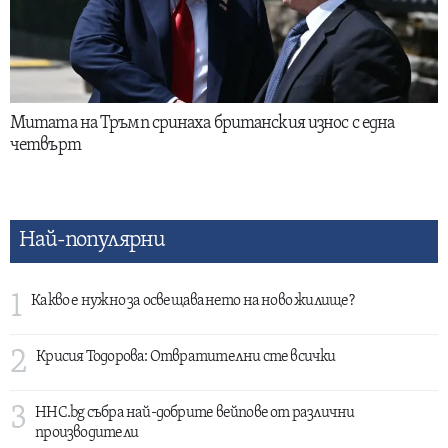
Митата на Тръмп сринаха британския износ с една
четвърт
Най-популярни
1
Какво е нужно за освещаването на ново жилище?
2
Крисия Тодорова: Отвратителни сте всички
3
HHC.bg събра най-добрите вейпове от различни
производители