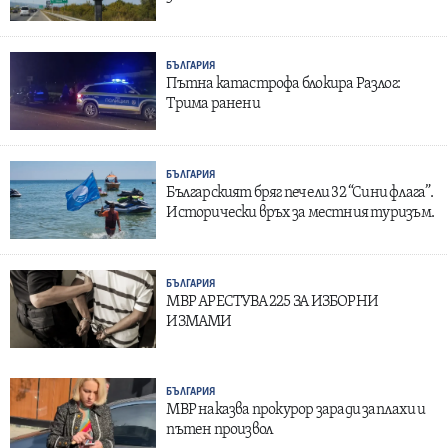
БЪЛГАРИЯ
Пътна катастрофа блокира Разлог:
Трима ранени
БЪЛГАРИЯ
Българският бряг печели 32 “Сини флага”.
Исторически връх за местния туризъм.
БЪЛГАРИЯ
МВР АРЕСТУВА 225 ЗА ИЗБОРНИ
ИЗМАМИ
БЪЛГАРИЯ
МВР наказва прокурор заради заплахи и
пътен произвол