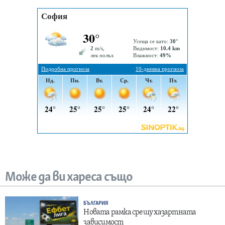
Може да ви хареса също
БЪЛГАРИЯ
Новата рамка срещу хазартната
зависимост