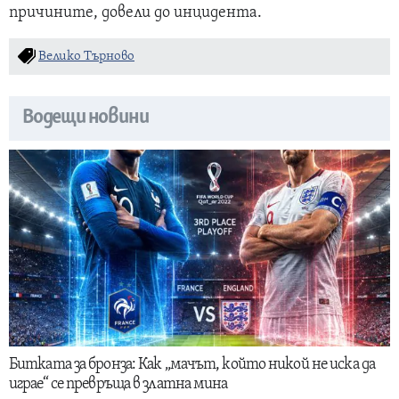
причините, довели до инцидента.
Велико Търново
Водещи новини
Битката за бронза: Как „мачът, който никой не иска да
играе“ се превръща в златна мина