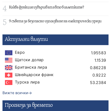
4
Каква функция извършват авто биалетките?
5
9 съвета за безопасно използване на електрически уреди
Актуални валути
Евро
1.95583
Щатски долар
1.1539
Британска лира
0.86228
Швейцарски франк
0.9222
Турска лира
53.2384
Вижте всички
Прогнозa за времето