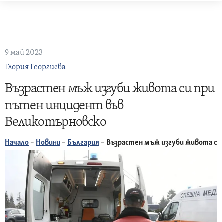
Skip
to
content
9 май 2023
Глория Георгиева
Възрастен мъж изгуби живота си при
пътен инцидент във
Великотърновско
Начало
–
Новини
–
България
–
Възрастен мъж изгуби живота си