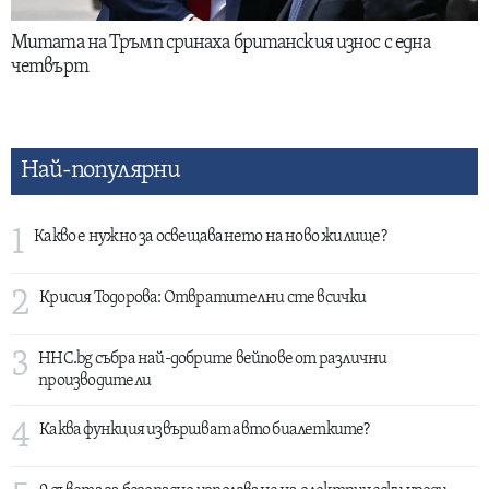
Митата на Тръмп сринаха британския износ с една
четвърт
Най-популярни
1
Какво е нужно за освещаването на ново жилище?
2
Крисия Тодорова: Отвратителни сте всички
3
HHC.bg събра най-добрите вейпове от различни
производители
4
Каква функция извършват авто биалетките?