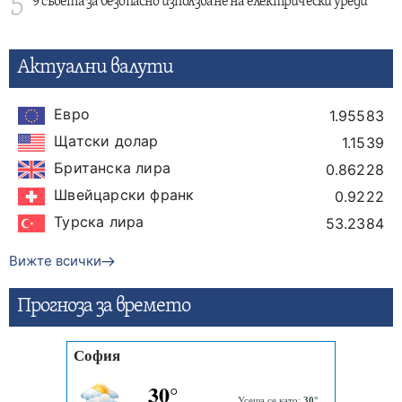
5
9 съвета за безопасно използване на електрически уреди
Актуални валути
Евро
1.95583
Щатски долар
1.1539
Британска лира
0.86228
Швейцарски франк
0.9222
Турска лира
53.2384
Вижте всички
Прогнозa за времето