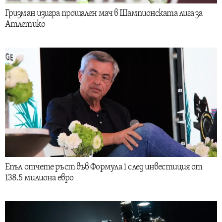
Гризман изигра прощален мач в Шампионската лига за
Атлетико
Епъл отчете ръст във Формула 1 след инвестиция от
138.5 милиона евро