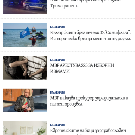
Трима ранени
БЪЛГАРИЯ
Българският бряг печели 32 “Сини флага”.
Исторически връх за местния туризъм.
БЪЛГАРИЯ
МВР АРЕСТУВА 225 ЗА ИЗБОРНИ
ИЗМАМИ
БЪЛГАРИЯ
МВР наказва прокурор заради заплахи и
пътен произвол
БЪЛГАРИЯ
Европейските навици за здравословен