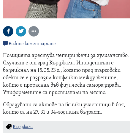
Вижте коментарите
Полицията арестува четири жени за хулиганство.
Случаят е от град Кърджали. Инцидентът е
възникнал на 15.05.23 г., когато пред търговски
обект се е разразил конфликт между жените,
който е прераснал във физическа саморазправа.
Униформените са пристигнали на място.
Образувани са актове на всички участници в боя,
които са на 27, 31 и 34-годишна възраст.
Кърджали