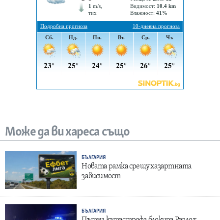
Може да ви хареса също
БЪЛГАРИЯ
Новата рамка срещу хазартната
зависимост
БЪЛГАРИЯ
Пътна катастрофа блокира Разлог: