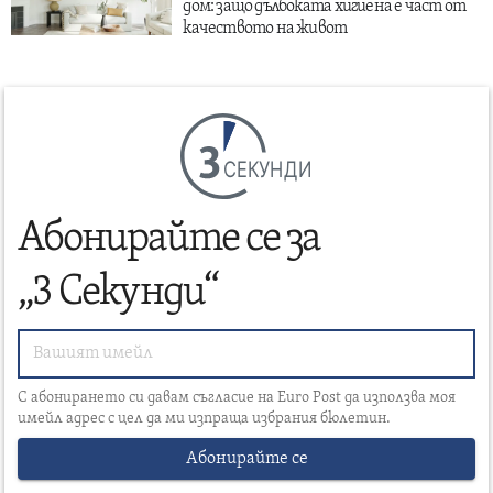
дом: защо дълбоката хигиена е част от
качеството на живот
СЕКУНДИ
Абонирайте се за
„3 Секунди“
С абонирането си давам съгласие на Euro Post да използва моя
имейл адрес с цел да ми изпраща избрания бюлетин.
Абонирайте се