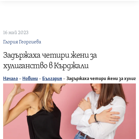
Skip
to
content
16 май 2023
Глория Георгиева
Задържаха четири жени за
хулиганство в Кърджали
Начало
–
Новини
–
България
–
Задържаха четири жени за хулиг