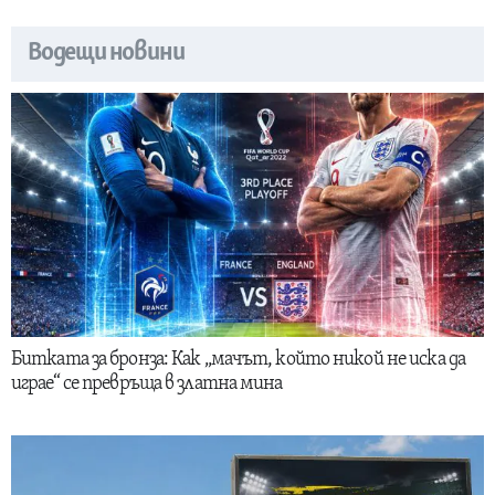
Водещи новини
Битката за бронза: Как „мачът, който никой не иска да
играе“ се превръща в златна мина