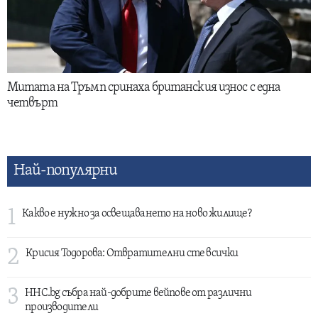
Митата на Тръмп сринаха британския износ с една
четвърт
Най-популярни
1
Какво е нужно за освещаването на ново жилище?
2
Крисия Тодорова: Отвратителни сте всички
3
HHC.bg събра най-добрите вейпове от различни
производители