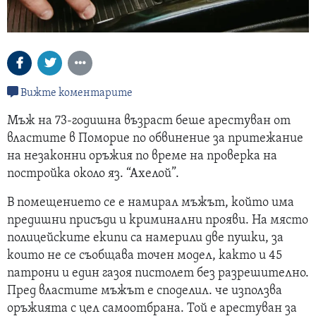
Вижте коментарите
Мъж на 73-годишна възраст беше арестуван от
властите в Поморие по обвинение за притежание
на незаконни оръжия по време на проверка на
постройка около яз. “Ахелой”.
В помещението се е намирал мъжът, който има
предишни присъди и криминални прояви. На място
полицейските екипи са намерили две пушки, за
които не се съобщава точен модел, както и 45
патрони и един газоя пистолет без разрешително.
Пред властите мъжът е споделил. че използва
оръжията с цел самоотбрана. Той е арестуван за