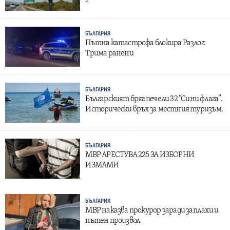
БЪЛГАРИЯ
Пътна катастрофа блокира Разлог:
Трима ранени
БЪЛГАРИЯ
Българският бряг печели 32 “Сини флага”.
Исторически връх за местния туризъм.
БЪЛГАРИЯ
МВР АРЕСТУВА 225 ЗА ИЗБОРНИ
ИЗМАМИ
БЪЛГАРИЯ
МВР наказва прокурор заради заплахи и
пътен произвол