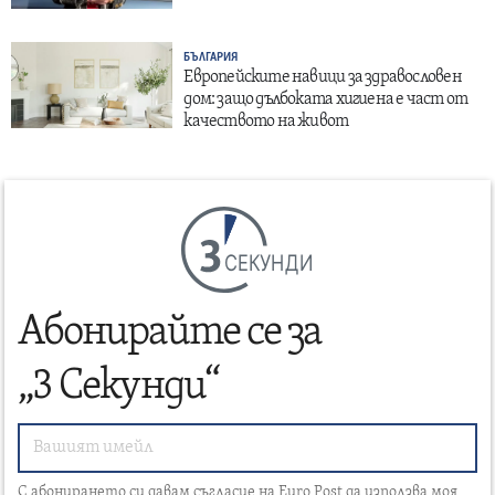
БЪЛГАРИЯ
Европейските навици за здравословен
дом: защо дълбоката хигиена е част от
качеството на живот
СЕКУНДИ
Абонирайте се за
„3 Секунди“
С абонирането си давам съгласие на Euro Post да използва моя