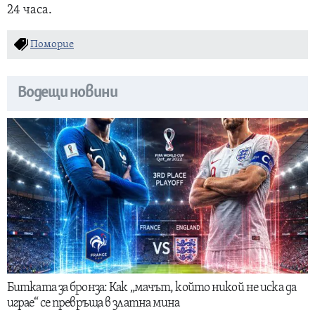
24 часа.
Поморие
Водещи новини
Битката за бронза: Как „мачът, който никой не иска да
играе“ се превръща в златна мина