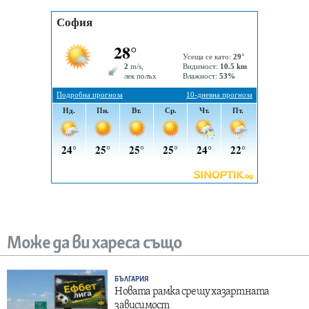
Може да ви хареса също
БЪЛГАРИЯ
Новата рамка срещу хазартната
зависимост