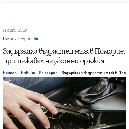
Skip
to
content
11 окт. 2023
Глория Георгиева
Задържаха възрастен мъж в Поморие,
притежавал незаконни оръжия
Начало
–
Новини
–
България
–
Задържаха възрастен мъж в Помо