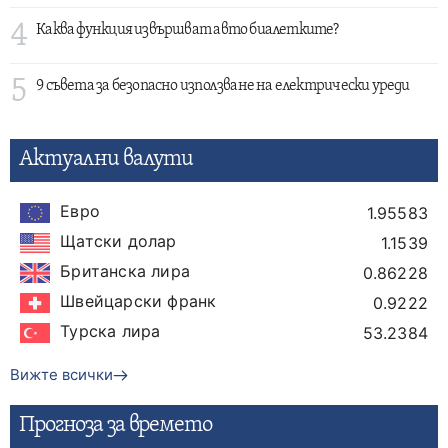
4
Каква функция извършват авто биалетките?
5
9 съвета за безопасно използване на електрически уреди
Актуални валути
Евро
1.95583
Щатски долар
1.1539
Британска лира
0.86228
Швейцарски франк
0.9222
Турска лира
53.2384
Вижте всички
Прогнозa за времето