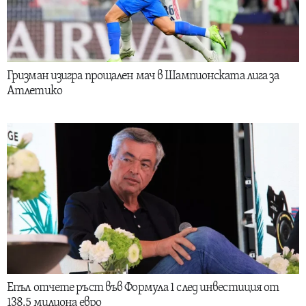
Гризман изигра прощален мач в Шампионската лига за
Атлетико
Епъл отчете ръст във Формула 1 след инвестиция от
138.5 милиона евро