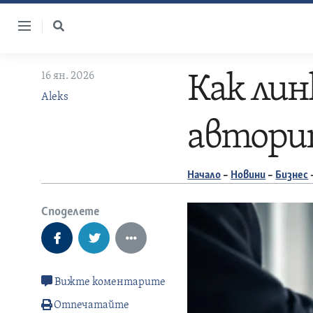
Skip
to
content
16 ян. 2026
Как лин
Aleks
автори
Начало
–
Новини
–
Бизнес
Споделете
Вижте коментарите
Отпечатайте