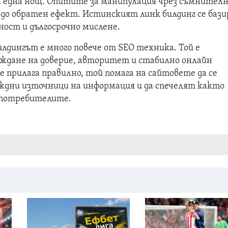
за една нощ. Опитите за манипулация чрез съмнител
 до обратен ефект. Истинският линк билдинг се бази
ност и дългосрочно мислене.
илдингът е много повече от SEO техника. Той е
ждане на доверие, авторитет и стабилно онлайн
е прилага правилно, той помага на сайтовете да се
дни източници на информация и да спечелят както
 потребителите.