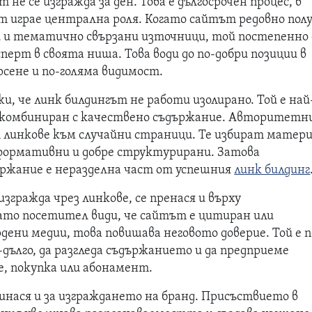
е се изгражда за ден. Това е дългосрочен процес, в
т играе централна роля. Когато сайтът редовно пол
 и тематично свързани източници, той постепенно 
ерт в своята ниша. Това води до по-добри позиции в
ене и по-голяма видимост.
жи, че линк билдингът не работи изолирано. Той е най
 комбиниран с качествено съдържание. Авторитетн
 линкове към случайни страници. Те избират матери
нформативни и добре структурирани. Затова
ржание е неразделна част от успешния
линк билдинг
изгражда чрез линкове, се пренася и върху
то посетител види, че сайтът е цитиран или
ени медии, това повишава неговото доверие. Той е п
-дълго, да разгледа съдържанието и да предприеме
е, покупка или абонамент.
инася и за изграждането на бранд. Присъствието в