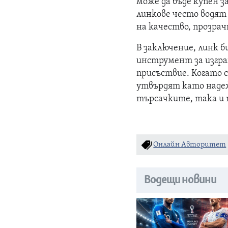
може да бъде купен 
линкове често водят
на качество, прозрач
В заключение, линк б
инструмент за изгра
присъствие. Когато с
утвърдят като надеж
търсачките, така и
Онлайн Авторитет
Водещи новини