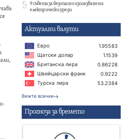
5
9 съвета за безопасно използване на
учава
електрически уреди
се
Актуални валути
-
Евро
1.95583
и
Щатски долар
1.1539
али,
Британска лира
0.86228
Швейцарски франк
0.9222
.
Турска лира
53.2384
Вижте всички
о-
Прогнозa за времето