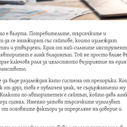
то е валута. Потребителите, търсачките и
 да се ангажират със сайтове, които изглеждат
тни и утвърдени. Един от най-силните инструмент
 авторитет е линк билдингът. Той не просто влияе в
грае ключова роля за цялостното възприятие на един
ранството.
 да бъде разглеждан като система от препоръки. Ко
к от друг, това е публичен знак, че съдържанието му
 Колкото по-авторитетен е сайтът, който дава линк
този сигнал. Именно затова търсачките използват
 от основните фактори за определяне на доверие и