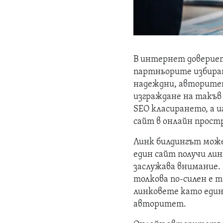
В интернет доверие
партньорите избират
надеждни, авторите
изграждане на такъв
SEO класирането, а и
сайт в онлайн прост
Линк билдингът може
един сайт получи лин
заслужава внимание.
толкова по-силен е 
линковете като един
авторитет.