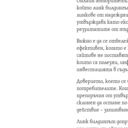
Онлайн авторитетът н
който линк билдингъ
линкове от надеждни
утвърждава като експ
резултатите от търс
Важно е да се отбеле
ефективен, когато е
сайтове не поставят
които са полезни, и
инвестицията в съдъ
Доверието, което се 
потребителите. Кога
препоръчан от утвърд
склонен да остане по
действие – запитван
Линк билдингът допр