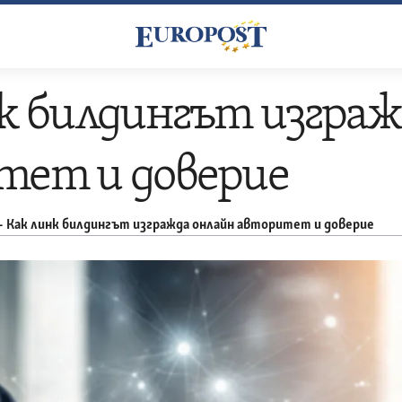
к билдингът изграж
тет и доверие
–
Как линк билдингът изгражда онлайн авторитет и доверие