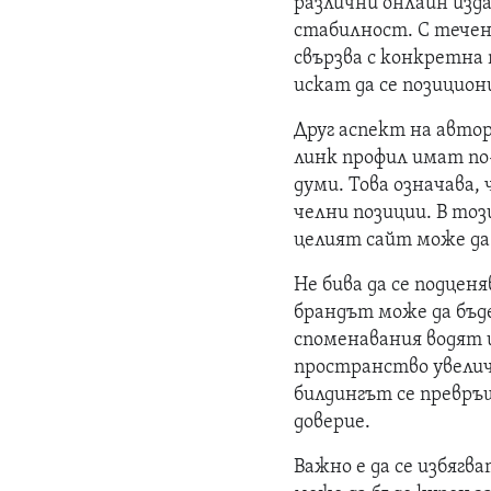
различни онлайн изда
стабилност. С течени
свързва с конкретна 
искат да се позицион
Друг аспект на автор
линк профил имат по
думи. Това означава, 
челни позиции. В тоз
целият сайт може да 
Не бива да се подцен
брандът може да бъд
споменавания водят 
пространство увелич
билдингът се превръ
доверие.
Важно е да се избяг