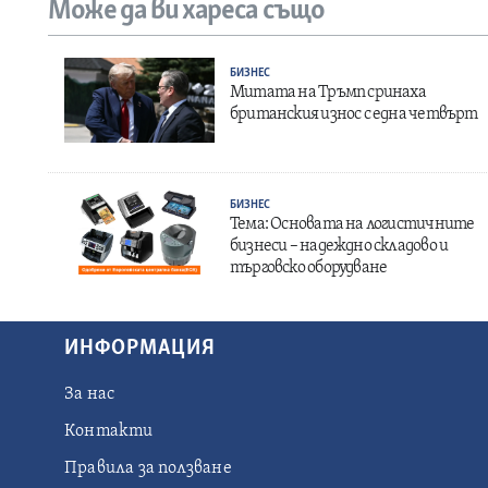
Може да ви хареса също
БИЗНЕС
Митата на Тръмп сринаха
британския износ с една четвърт
БИЗНЕС
Тема: Основата на логистичните
бизнеси – надеждно складово и
търговско оборудване
ИНФОРМАЦИЯ
За нас
Контакти
Правила за ползване