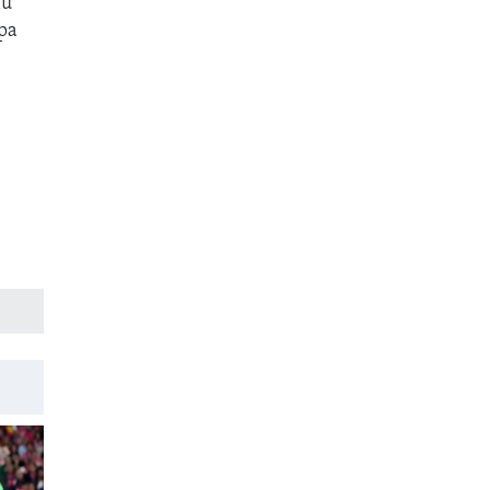
ни
ра