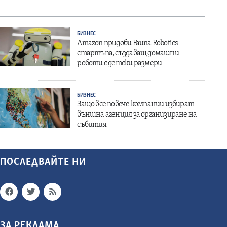
БИЗНЕС
Amazon придоби Fauna Robotics –
стартъпа, създаващ домашни
роботи с детски размери
БИЗНЕС
Защо все повече компании избират
външна агенция за организиране на
събития
ПОСЛЕДВАЙТЕ НИ
ЗА РЕКЛАМА