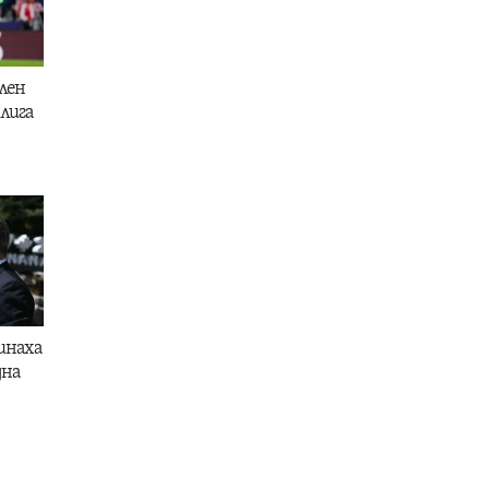
лен
лига
инаха
дна