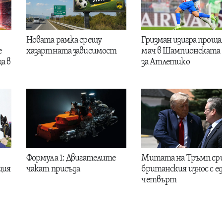
Новата рамка срещу
Гризман изигра проща
е
хазартната зависимост
мач в Шампионската 
а в
за Атлетико
Формула 1: Двигателите
Митата на Тръмп ср
ция
чакат присъда
британския износ с е
четвърт