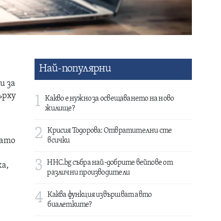
Най-популярни
и за
ърху
1
Какво е нужно за освещаването на ново
жилище?
2
Крисия Тодорова: Отвратителни сте
гато
всички
3
HHC.bg събра най-добрите вейпове от
а,
различни производители
4
Каква функция извършват авто
биалетките?