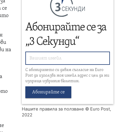
 за
СЕКУНДИ
 се
оито
Абонирайте се за
ен
„3 Секунди“
ови
ви на
С абонирането си давам съгласие на Euro
Post да използва моя имейл адрес с цел да ми
а
изпраща избрания бюлетин.
ото
Абонирайте се
Нашите правила за ползване
© Euro Post,
2022
не