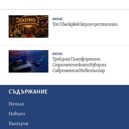
БИЗНЕС
Топ 5 блекджек казино дестинации
БИЗНЕС
Трейдинг Платформите:
Стратегическият Избор на
Съвременния Инвеститор
СЪДЪРЖАНИЕ
Начало
Новини
България