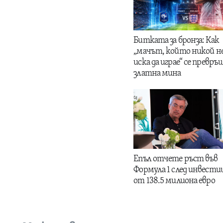
Битката за бронза: Как
„мачът, който никой н
иска да играе“ се превръщ
златна мина
Епъл отчете ръст във
Формула 1 след инвести
от 138.5 милиона евро