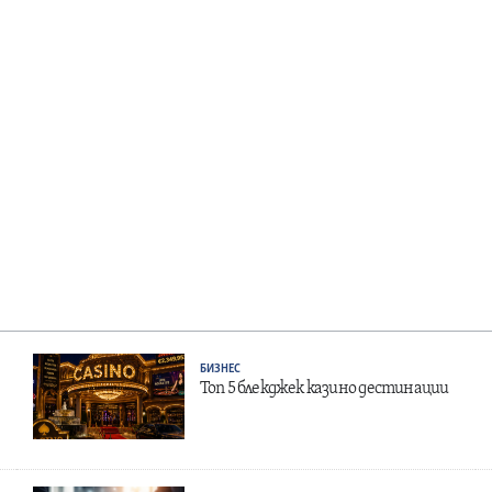
БИЗНЕС
Топ 5 блекджек казино дестинации