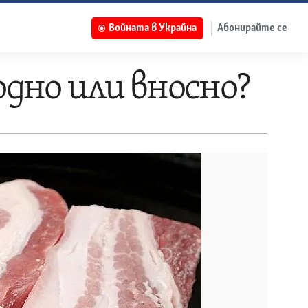
Войната в Украйна
Абонирайте се
одно или вносно?