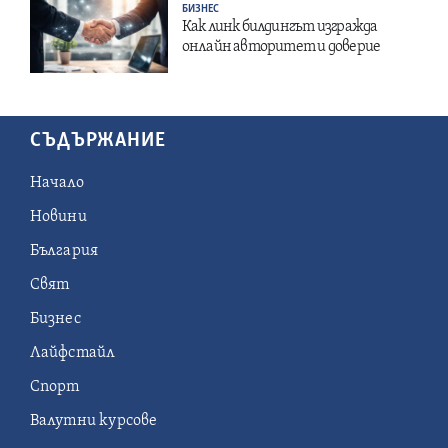
БИЗНЕС
Как линк билдингът изгражда
онлайн авторитет и доверие
СЪДЪРЖАНИЕ
Начало
Новини
България
Свят
Бизнес
Лайфстайл
Спорт
Валутни курсове