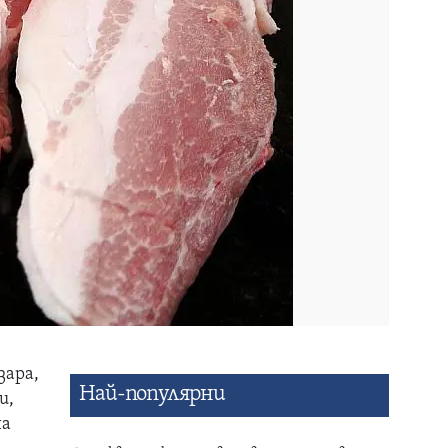
зара,
Най-популярни
и,
на