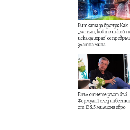
Битката за бронза: Как
„мачът, който никой н
иска да играе“ се превръщ
златна мина
Епъл отчете ръст във
Формула 1 след инвести
от 138.5 милиона евро