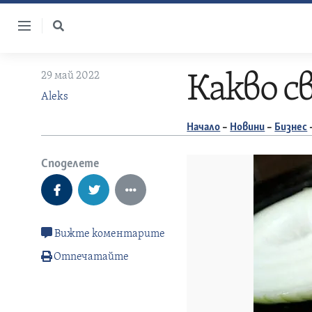
Skip
to
content
29 май 2022
Какво с
Aleks
Начало
–
Новини
–
Бизнес
Споделете
Вижте коментарите
Отпечатайте