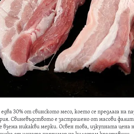
едва 30% от свинското месо, което се предлага на па
гария. Свиневъдството е застрашено от масови фалит
 взема никакви мерки. Освен това, изкупната цена 