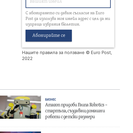
С абонирането си давам съгласие на Euro
Post да използва моя имейл адрес с цел да ми
изпраща избрания бюлетин.
Абонирайте се
Нашите правила за ползване
© Euro Post,
2022
БИЗНЕС
Amazon придоби Fauna Robotics –
стартъпа, създаващ домашни
роботи с детски размери