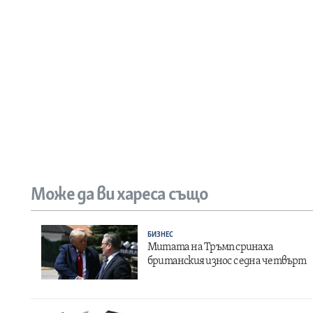
Може да ви хареса също
БИЗНЕС
Митата на Тръмп сринаха
британския износ с една четвърт