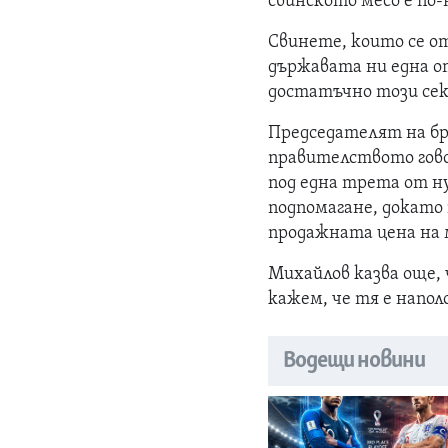
свинското месо е по
Свинете, които се от
държавата ни една о
достатъчно този се
Председателят на б
правителството говор
под една трета от н
подпомагане, докато
продажната цена на 
Михайлов казва още, 
кажем, че тя е напо
Водещи новини