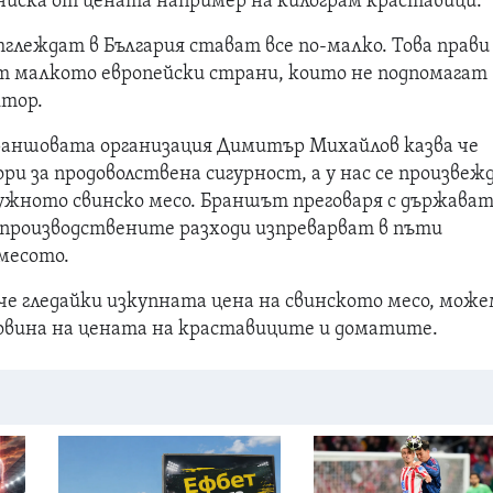
-ниска от цената например на килограм краставици.
глеждат в България стават все по-малко. Това прави
т малкото европейски страни, които не подпомагат
ктор.
раншовата организация Димитър Михайлов казва че
и за продоволствена сигурност, а у нас се произвеж
ужното свинско месо. Браншът преговаря с държават
 производствените разходи изпреварват в пъти
месото.
че гледайки изкупната цена на свинското месо, може
ловина на цената на краставиците и доматите.