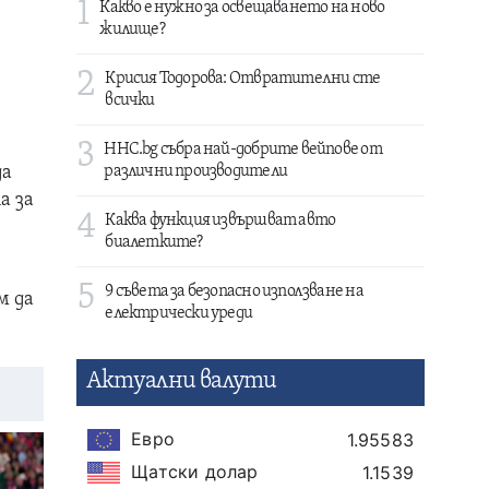
1
Какво е нужно за освещаването на ново
жилище?
2
Крисия Тодорова: Отвратителни сте
всички
3
HHC.bg събра най-добрите вейпове от
да
различни производители
а за
4
Каква функция извършват авто
биалетките?
5
9 съвета за безопасно използване на
м да
електрически уреди
Актуални валути
Евро
1.95583
Щатски долар
1.1539