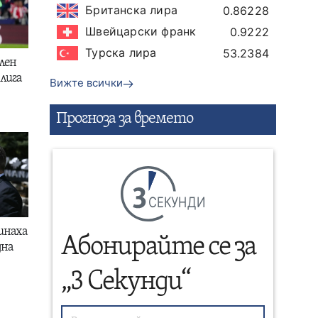
Британска лира
0.86228
Швейцарски франк
0.9222
Турска лира
53.2384
лен
лига
Вижте всички
Прогнозa за времето
СЕКУНДИ
инаха
Абонирайте се за
дна
„3 Секунди“