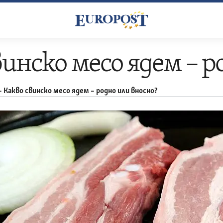
винско месо ядем – р
–
Какво свинско месо ядем – родно или вносно?