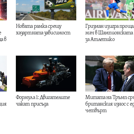
Новата рамка срещу
Гризман изигра проща
е
хазартната зависимост
мач в Шампионската 
а в
за Атлетико
Формула 1: Двигателите
Митата на Тръмп ср
ция
чакат присъда
британския износ с е
четвърт