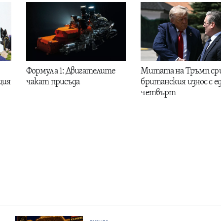
Формула 1: Двигателите
Митата на Тръмп ср
ция
чакат присъда
британския износ с е
четвърт