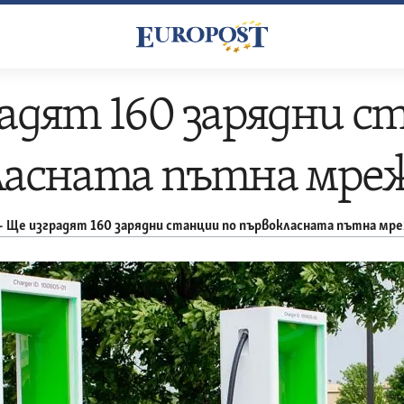
адят 160 зарядни с
ласната пътна мре
–
Ще изградят 160 зарядни станции по първокласната пътна мр