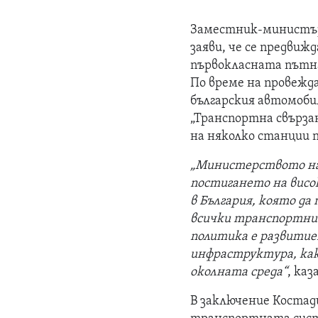
Заместник-министър
заяви, че се предвиж
първокласната пътн
По време на провежд
българския автомобил
„Транспортна свързан
на няколко станции
„Министерството на
постигането на висо
в България, която да
всички транспортни
политика е развити
инфраструктура, как
околната среда“
, ка
В заключение Костад