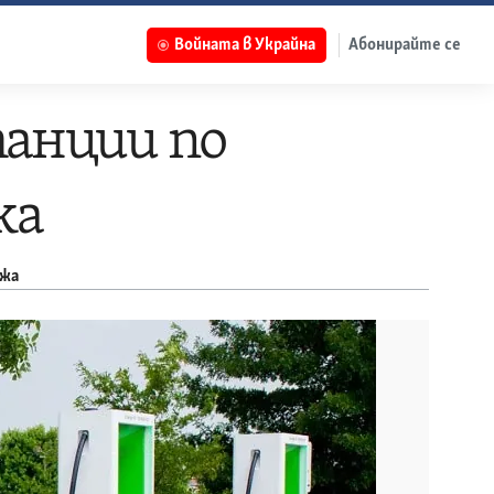
Войната в Украйна
Абонирайте се
танции по
жа
ежа