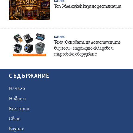
БИЗНЕС
Топ 5 блекджек казино дестинации
БИЗНЕС
Тема: Основата на логистичните
бизнеси – надеждно складово и
търговско оборудване
СЪДЪРЖАНИЕ
Начало
Новини
България
Свят
Бизнес