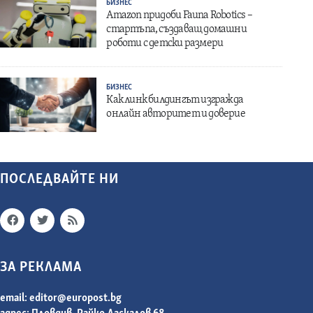
БИЗНЕС
Amazon придоби Fauna Robotics –
стартъпа, създаващ домашни
роботи с детски размери
БИЗНЕС
Как линк билдингът изгражда
онлайн авторитет и доверие
ПОСЛЕДВАЙТЕ НИ
ЗА РЕКЛАМА
email:
editor@europost.bg