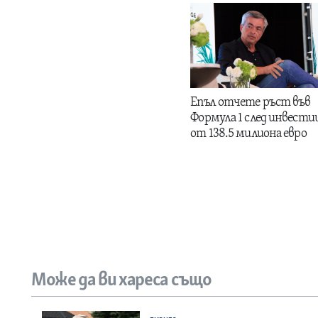
Епъл отчете ръст във
Формула 1 след инвести
от 138.5 милиона евро
Може да ви хареса също