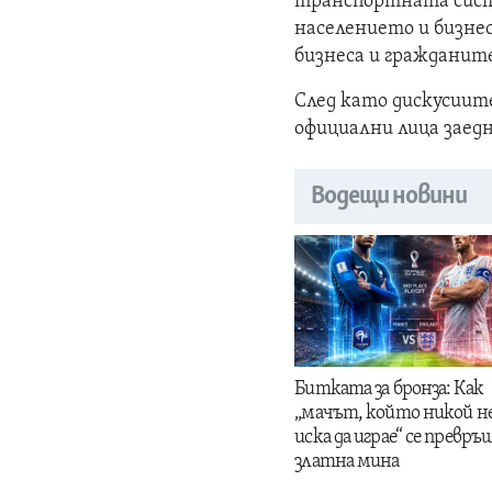
транспортната сист
населението и бизнес
бизнеса и гражданите
След като дискусиит
официални лица заед
Водещи новини
Битката за бронза: Как
„мачът, който никой н
иска да играе“ се превръщ
златна мина