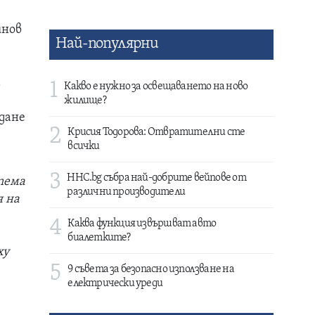
инов
Най-популярни
а
1
Какво е нужно за освещаването на ново
жилище?
ждане
2
Крисия Тодорова: Отвратителни сте
всички
3
HHC.bg събра най-добрите вейпове от
тема
различни производители
я на
4
Каква функция извършват авто
биалетките?
ху
5
9 съвета за безопасно използване на
електрически уреди