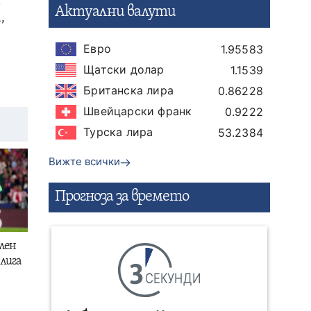
а
Актуални валути
,
Евро
1.95583
Щатски долар
1.1539
Британска лира
0.86228
Швейцарски франк
0.9222
Турска лира
53.2384
Вижте всички
Прогнозa за времето
лен
лига
СЕКУНДИ