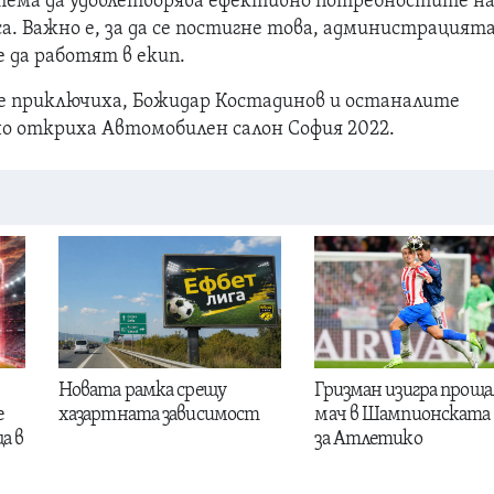
ема да удовлетворява ефективно потребностите н
а. Важно е, за да се постигне това, администрацията
 да работят в екип.
е приключиха, Божидар Костадинов и останалите
но откриха Автомобилен салон София 2022.
Новата рамка срещу
Гризман изигра проща
е
хазартната зависимост
мач в Шампионската 
а в
за Атлетико