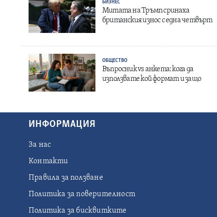
БИЗНЕС
Митата на Тръмп сринаха
британския износ с една четвърт
ОБЩЕСТВО
Въпросник vs анкета: кога да
използвате кой формат и защо
ИНФОРМАЦИЯ
За нас
Контакти
Правила за ползване
Политика за поверителност
Политика за бисквитките