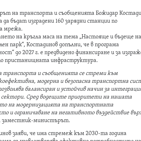
ът на транспорта и съобщенията Божидар Костад
да да бъдат изградени 160 зарядни станции по
а мрежа.
ането на кръгла маса на тема „Настояще и бъдеще н
ен парк“, Костадинов допълни, че в програма
ост“ до 2027 г. е предвидено финансиране и за изгра
 по пристанищната инфраструктура.
 транспорта и съобщенията се стреми към
коефективна, модерна и безопасна транспортна сис
 позволява балансиран и устойчив начин за интеграци
 сектори.
Сред водещите приоритети на нашата
ето на модернизацията на транспортната
то и ограничаване на негативното въздействие вър
за заместник-министърът.
инов заяви, че има стремеж към 2030-та година