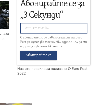
Абонирайте се за
„3 Секунди“
инаха
С абонирането си давам съгласие на Euro
дна
Post да използва моя имейл адрес с цел да ми
изпраща избрания бюлетин.
Абонирайте се
Нашите правила за ползване
© Euro Post,
2022