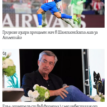
Гризман изигра прощален мач в Шампионската лига за
Атлетико
Епъл отчете ръст във Формула 1 след инвестиция от