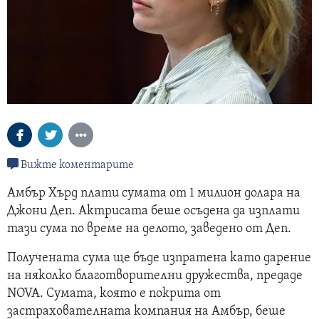
Вижте коментарите
Амбър Хърд плати сумата от 1 милион долара на
Джони Деп. Актрисата беше осъдена да изплати
тази сума по време на делото, заведено от Деп.
Получената сума ще бъде изпратена като дарение
на няколко благотворителни дружества, предаде
NOVA. Сумата, която е покрита от
застрахователната компания на Амбър, беше