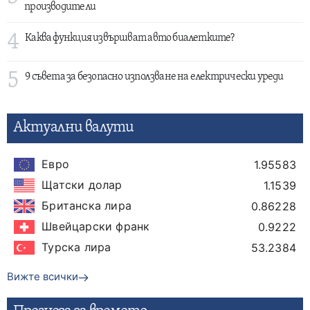
производители
4
Каква функция извършват авто биалетките?
5
9 съвета за безопасно използване на електрически уреди
Актуални валути
Евро
1.95583
Щатски долар
1.1539
Британска лира
0.86228
Швейцарски франк
0.9222
Турска лира
53.2384
Вижте всички