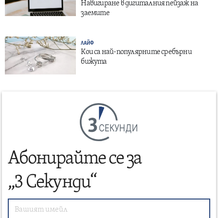
Навигиране в дигиталния пейзаж на
заемите
ЛАЙФ
Кои са най-популярните сребърни
бижута
СЕКУНДИ
Абонирайте се за
„3 Секунди“