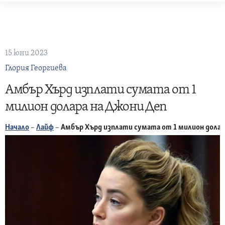
Skip
to
content
15 юни 2023
Глория Георгиева
Амбър Хърд изплати сумата от 1
милион долара на Джони Деп
Начало
–
Лайф
–
Амбър Хърд изплати сумата от 1 милион долар