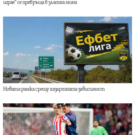
играе“ се превръща в златна мина
Новата рамка срещу хазартната зависимост