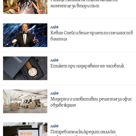
Ралица Паскалева стана майка на
момченце за втори път
ЛАЙФ
Кевин Спейси беше приет по спешност в
болница
ЛАЙФ
Етикет при подаряване на часовник
ЛАЙФ
Модерни и иновативни решения за офис
обзавеждане
ЛАЙФ
Потребителски кредит онлайн: