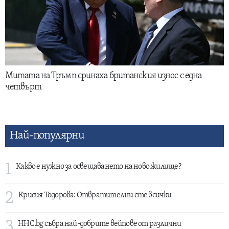
Митата на Тръмп сринаха британския износ с една
четвърт
Най-популярни
1
Какво е нужно за освещаването на ново жилище?
2
Крисия Тодорова: Отвратителни сте всички
3
HHC.bg събра най-добрите вейпове от различни