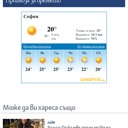
Прогнозa за времето
Може да ви хареса също
ЛАЙФ