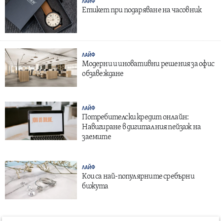
ЛАЙФ
Етикет при подаряване на часовник
ЛАЙФ
Модерни и иновативни решения за офис
обзавеждане
ЛАЙФ
Потребителски кредит онлайн:
Навигиране в дигиталния пейзаж на
заемите
ЛАЙФ
Кои са най-популярните сребърни
бижута