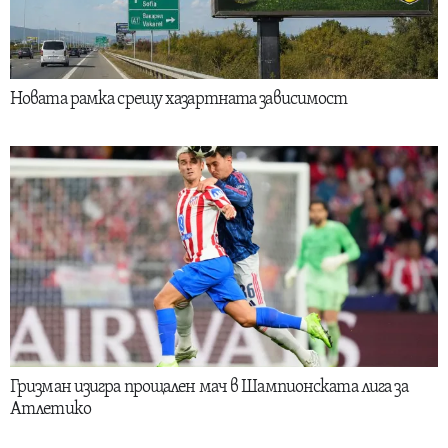
Новата рамка срещу хазартната зависимост
Гризман изигра прощален мач в Шампионската лига за
Атлетико