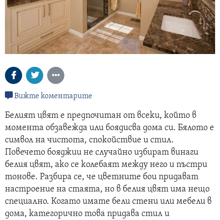
Вижте коментарите
Белият цвят е предпочитан от всеки, който в
момента обзавежда или боядисва дома си. Бялото е
символ на чистота, спокойствие и стил.
Повечето бояджии не случайно избират винаги
белия цвят, ако се колебаят между него и пъстри
тонове. Разбира се, че цветните бои придават
настроение на стаята, но в белия цвят има нещо
специално. Когато имате бели стени или мебели в
дома, категорично това придава стил и