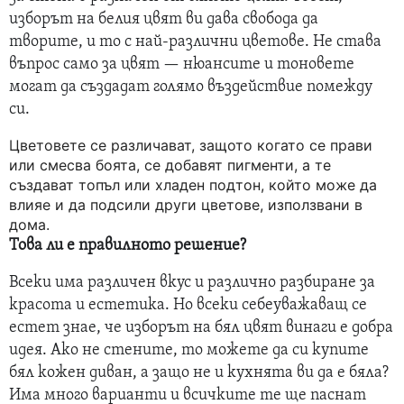
изборът на белия цвят ви дава свобода да
творите, и то с най-различни цветове. Не става
въпрос само за цвят — нюансите и тоновете
могат да създадат голямо въздействие помежду
си.
Цветовете се различават, защото когато се прави
или смесва боята, се добавят пигменти, а те
създават топъл или хладен подтон, който може да
влияе и да подсили други цветове, използвани в
дома.
Това ли е правилното решение?
Всеки има различен вкус и различно разбиране за
красота и естетика. Но всеки себеуважаващ се
естет знае, че изборът на бял цвят винаги е добра
идея. Ако не стените, то можете да си купите
бял кожен диван, а защо не и кухнята ви да е бяла?
Има много варианти и всичките те ще паснат