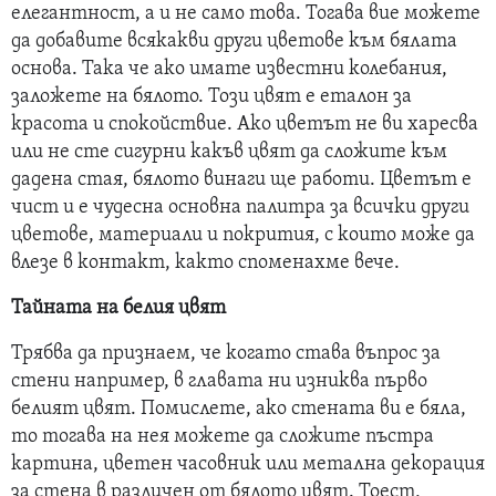
елегантност, а и не само това. Тогава вие можете
да добавите всякакви други цветове към бялата
основа. Така че ако имате известни колебания,
заложете на бялото. Този цвят е еталон за
красота и спокойствие. Ако цветът не ви харесва
или не сте сигурни какъв цвят да сложите към
дадена стая, бялото винаги ще работи. Цветът е
чист и е чудесна основна палитра за всички други
цветове, материали и покрития, с които може да
влезе в контакт, както споменахме вече.
Тайната на белия цвят
Трябва да признаем, че когато става въпрос за
стени например, в главата ни изниква първо
белият цвят. Помислете, ако стената ви е бяла,
то тогава на нея можете да сложите пъстра
картина, цветен часовник или метална декорация
за стена в различен от бялото цвят. Тоест,