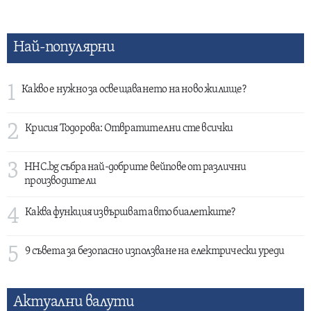
Най-популярни
1
Какво е нужно за освещаването на ново жилище?
2
Крисия Тодорова: Отвратителни сте всички
3
HHC.bg събра най-добрите вейпове от различни
производители
4
Каква функция извършват авто биалетките?
5
9 съвета за безопасно използване на електрически уреди
Актуални валути