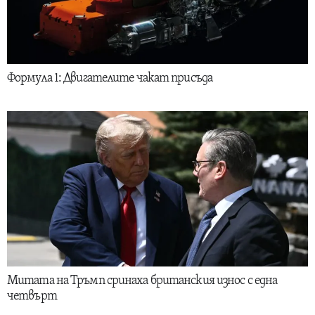
Формула 1: Двигателите чакат присъда
Митата на Тръмп сринаха британския износ с една
четвърт