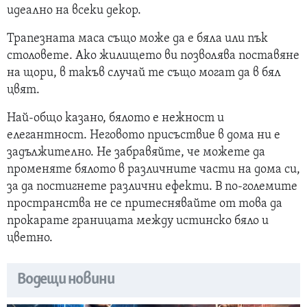
идеално на всеки декор.
Трапезната маса също може да е бяла или пък
столовете. Ако жилището ви позволява поставяне
на щори, в такъв случай те също могат да в бял
цвят.
Най-общо казано, бялото е нежност и
елегантност. Неговото присъствие в дома ни е
задължително.
Не забравяйте, че можете да
променяте бялото в различните части на дома си,
за да постигнете различни ефекти.
В по-големите
пространства не се притеснявайте от това да
прокарате границата между истинско бяло и
цветно.
Водещи новини