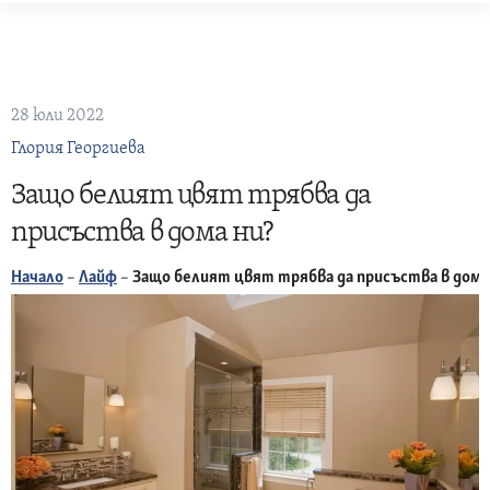
Skip
to
content
28 юли 2022
Глория Георгиева
Защо белият цвят трябва да
присъства в дома ни?
Начало
–
Лайф
–
Защо белият цвят трябва да присъства в дома