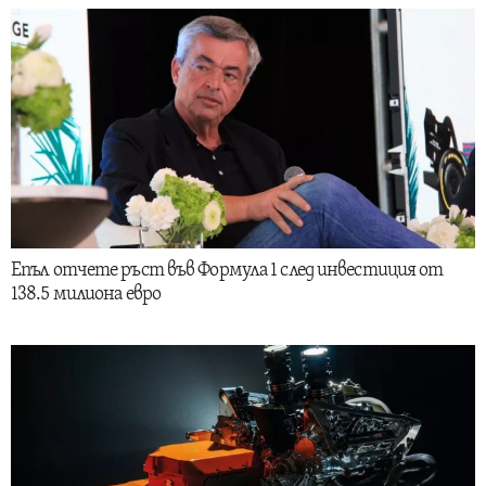
Епъл отчете ръст във Формула 1 след инвестиция от
138.5 милиона евро