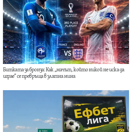
Битката за бронза: Как „мачът, който никой не иска да
играе“ се превръща в златна мина