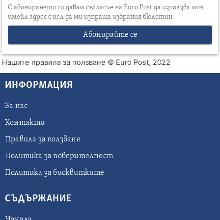
С абонирането си давам съгласие на Euro Post да използва моя
имейл адрес с цел да ми изпраща избрания бюлетин.
Абонирайте се
Нашите правила за ползване
© Euro Post, 2022
ИНФОРМАЦИЯ
За нас
Контакти
Правила за ползване
Политика за поверителност
Политика за бисквитките
СЪДЪРЖАНИЕ
Начало