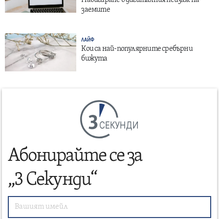
заемите
ЛАЙФ
Кои са най-популярните сребърни
бижута
СЕКУНДИ
Абонирайте се за
„3 Секунди“