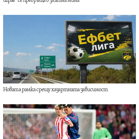
играе“ се превръща в златна мина
Новата рамка срещу хазартната зависимост