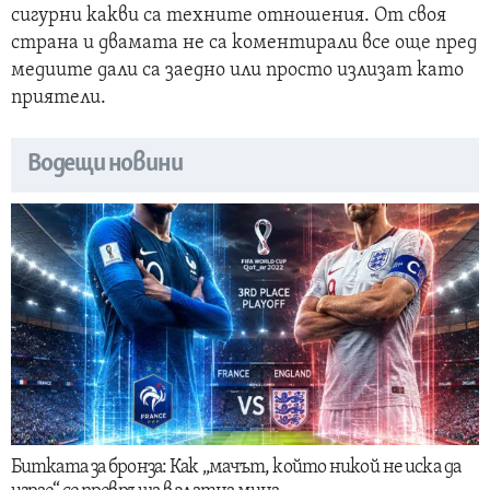
сигурни какви са техните отношения. От своя
страна и двамата не са коментирали все още пред
медиите дали са заедно или просто излизат като
приятели.
Водещи новини
Битката за бронза: Как „мачът, който никой не иска да