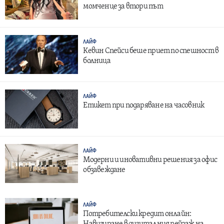
момченце за втори път
ЛАЙФ
Кевин Спейси беше приет по спешност в
болница
ЛАЙФ
Етикет при подаряване на часовник
ЛАЙФ
Модерни и иновативни решения за офис
обзавеждане
ЛАЙФ
Потребителски кредит онлайн:
Навигиране в дигиталния пейзаж на