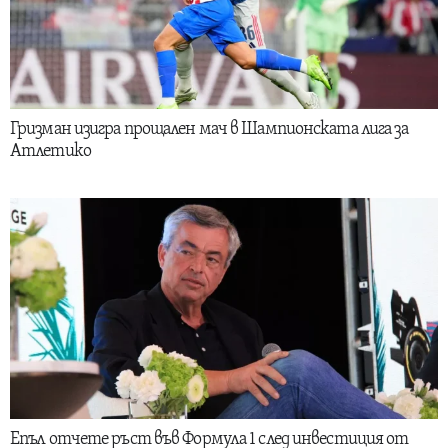
Гризман изигра прощален мач в Шампионската лига за
Атлетико
Епъл отчете ръст във Формула 1 след инвестиция от