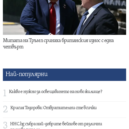
Митата на Тръмп сринаха британския износ с една
четвърт
Най-популярни
1
Какво е нужно за освещаването на ново жилище?
2
Крисия Тодорова: Отвратителни сте всички
3
HHC.bg събра най-добрите вейпове от различни