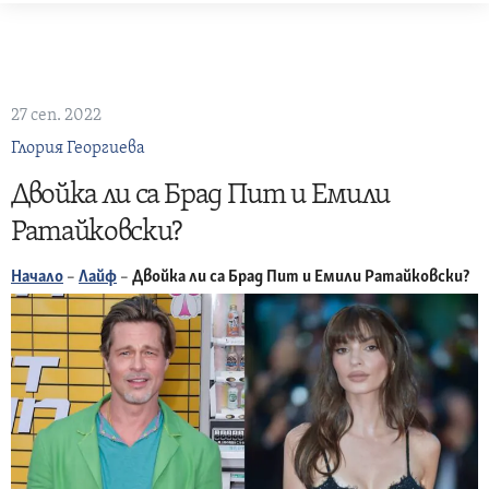
Skip
to
content
27 сеп. 2022
Глория Георгиева
Двойка ли са Брад Пит и Емили
Ратайковски?
Начало
–
Лайф
–
Двойка ли са Брад Пит и Емили Ратайковски?