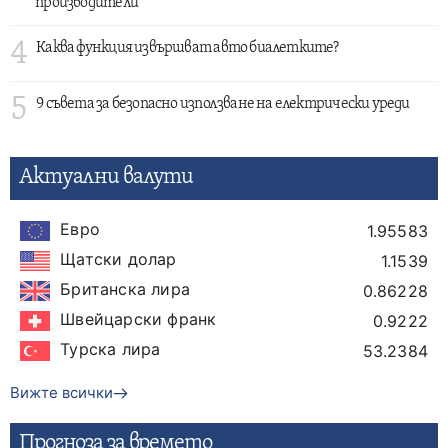
производители
4
Каква функция извършват авто биалетките?
5
9 съвета за безопасно използване на електрически уреди
Актуални валути
Евро
1.95583
Щатски долар
1.1539
Британска лира
0.86228
Швейцарски франк
0.9222
Турска лира
53.2384
Вижте всички
Прогнозa за времето