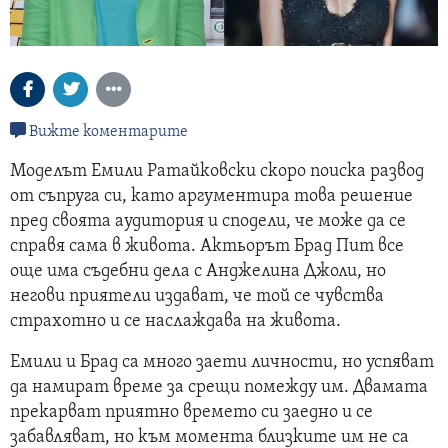
Вижте коментарите
Моделът Емили Ратайковски скоро поиска развод
от съпруга си, като аргументира това решение
пред своята аудитория и сподели, че може да се
справя сама в живота. Актьорът Брад Пит все
още има съдебни дела с Анджелина Джоли, но
негови приятели издават, че той се чувства
страхотно и се наслаждава на живота.
Емили и Брад са много заети личности, но успяват
да намират време за срещи помежду им. Двамата
прекарват приятно времето си заедно и се
забавляват, но към момента близките им не са