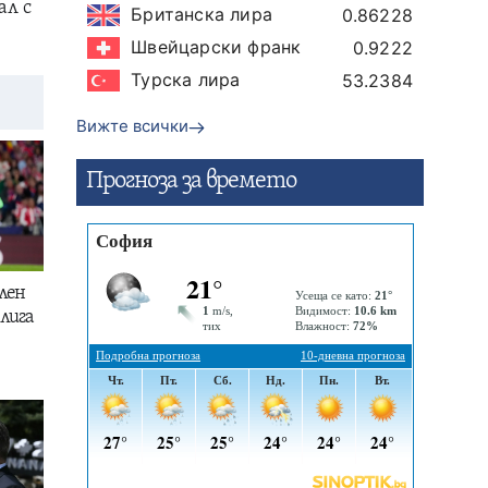
ал с
Британска лира
0.86228
Швейцарски франк
0.9222
Турска лира
53.2384
Вижте всички
Прогнозa за времето
лен
лига