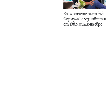
Епъл отчете ръст във
Формула 1 след инвести
от 138.5 милиона евро