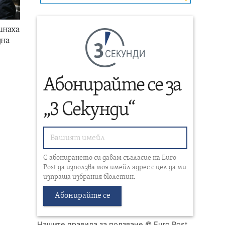
инаха
дна
СЕКУНДИ
Абонирайте се за
„3 Секунди“
С абонирането си давам съгласие на Euro
Post да използва моя имейл адрес с цел да ми
изпраща избрания бюлетин.
Абонирайте се
Нашите правила за ползване
© Euro Post,