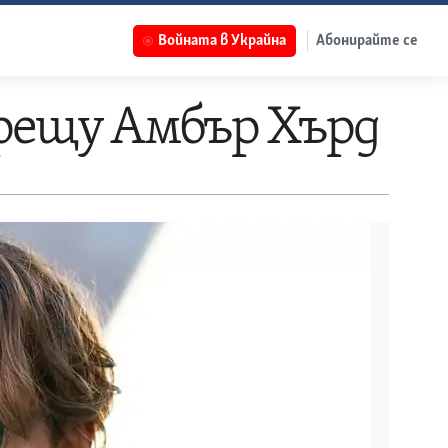
Войната в Украйна
Абонирайте се
срещу Амбър Хърд