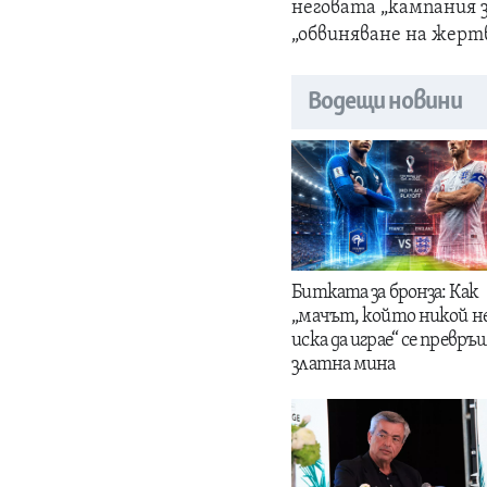
неговата „кампания з
„обвиняване на жерт
Водещи новини
Битката за бронза: Как
„мачът, който никой н
иска да играе“ се превръщ
златна мина