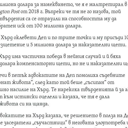
милиона долара за намекването, че я е малтретирал в
gton Post
от 2018 г. Въпреки че тя не го назова, той
твърдения са се отразили на способността му да
братен иск от 100 милиона долара.
 Хърд оклевети Деп и по трите точки и му присъди 1
безщетение и 5 милиона долара за наказателни щети.
Хърд има частична победа в нейния случай и й бяха
 долара компенсаторни щети, но не и наказателни 
чи в петък адвокатите на Деп помолиха съдебните
рнат живота“, след като той беше „съсипан“ от
шно насилие на Хърд. Те нарекоха твърденията й за 
 към истински оцелели и казаха, че тя е дала
живота си на щанда.
вокатите на Хърд казаха, че решението в полза на Д
 заседатели „съучастници“ в неговата злоупотреба 