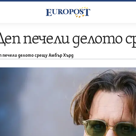
еп печели делото 
п печели делото срещу Амбър Хърд