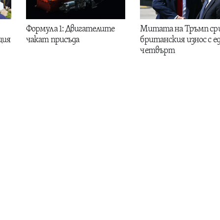
Формула 1: Двигателите
Митата на Тръмп ср
ция
чакат присъда
британския износ с е
четвърт