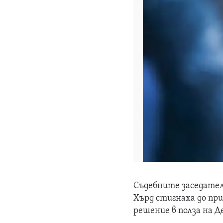
Съдебните заседател
Хърд
стигнаха до при
решение в полза на Д