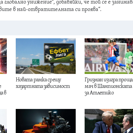
а глобално унижение“, добавяйки, че той се е занимав
вите в най-отвратителната си проява“.
Новата рамка срещу
Гризман изигра проща
е
хазартната зависимост
мач в Шампионската 
а в
за Атлетико