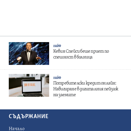
ЛАЙФ
Кевин Спейси беше приет по
спешност в болница
ЛАЙФ
Потребителски кредит онлайн:
Навигиране в дигиталния пейзаж
на заемите
СЪДЪРЖАНИЕ
Начало