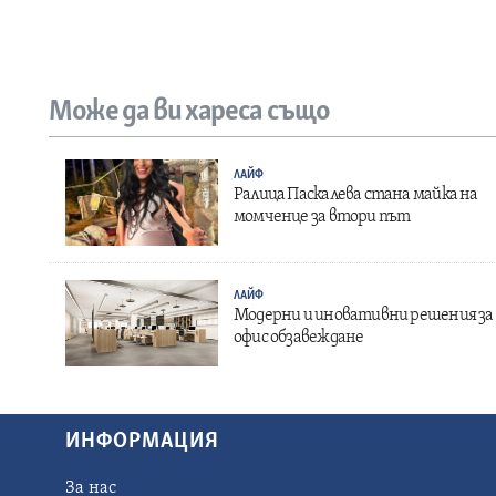
Може да ви хареса също
ЛАЙФ
Ралица Паскалева стана майка на
момченце за втори път
ЛАЙФ
Модерни и иновативни решения за
офис обзавеждане
ИНФОРМАЦИЯ
За нас