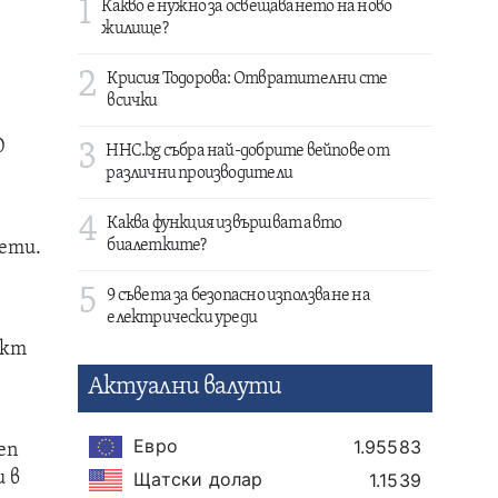
1
Какво е нужно за освещаването на ново
жилище?
2
Крисия Тодорова: Отвратителни сте
всички
0
3
HHC.bg събра най-добрите вейпове от
различни производители
4
Каква функция извършват авто
биалетките?
щети.
5
9 съвета за безопасно използване на
електрически уреди
акт
Актуални валути
Евро
1.95583
еп
Щатски долар
и в
1.1539