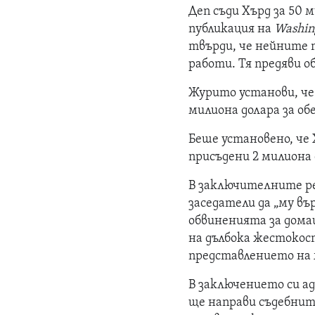
Деп съди Хърд за 50 
публикация на
Washin
твърди, че нейните 
работи. Тя предяви о
Журито установи, че
милиона долара за о
Беше установено, че 
присъдени 2 милиона
В заключителните ре
заседатели да „му въ
обвиненията за дома
на дълбока жестокост
представлението на 
В заключението си ад
ще направи съдебните