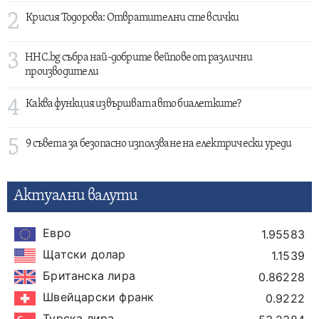
2
Крисия Тодорова: Отвратителни сте всички
3
HHC.bg събра най-добрите вейпове от различни
производители
4
Каква функция извършват авто биалетките?
5
9 съвета за безопасно използване на електрически уреди
Актуални валути
Евро
1.95583
Щатски долар
1.1539
Британска лира
0.86228
Швейцарски франк
0.9222
Турска лира