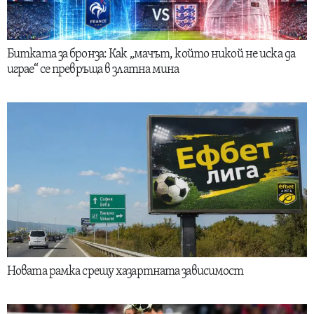
Битката за бронза: Как „мачът, който никой не иска да
играе“ се превръща в златна мина
Новата рамка срещу хазартната зависимост