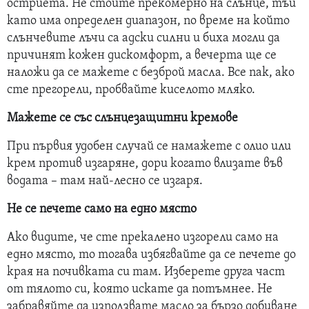
остриета. Не стойте прекомерно на слънце, тъй
като има определен диапазон, по време на който
слънчевите лъчи са адски силни и биха могли да
причинят кожен дискомфорт, а вечерта ще се
наложи да се мажете с безброй масла. Все пак, ако
сте прегорели, пробвайте киселото мляко.
Мажете се със слънцезащитни кремове
При първия удобен случай се намажете с олио или
крем против изгаряне, дори когато влизате във
водата – там най-лесно се изгаря.
Не се печете само на едно място
Ако видите, че сте прекалено изгорели само на
едно място, то тогава избягвайте да се печете до
края на почивката си там. Изберете друга част
от тялото си, която искате да потъмнее. Не
забравяйте да използвате масло за бързо добиване