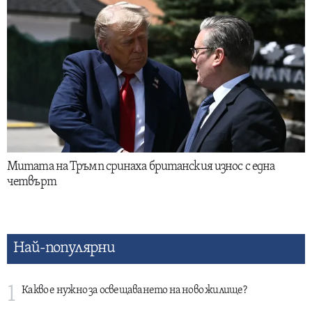
Митата на Тръмп сринаха британския износ с една
четвърт
Най-популярни
1
Какво е нужно за освещаването на ново жилище?