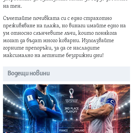
на тен.
Съчетайте почивката си с едно страхотно
преживяване на плажа, но винаги имайте едно на
ум относно слънчевите лъчи, които понякога
могат да бъдат много коварни. Използвайте
горните препоръки, за да се насладите
максимално на летните безгрижни дни!
Водещи новини