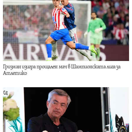
Гризман изигра прощален мач в Шампионската лига за
Атлетико