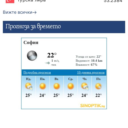
53.2384
Вижте всички
Прогнозa за времето