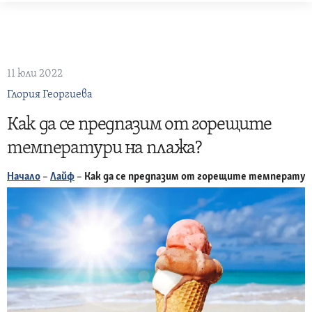
Skip
to
content
11 юли 2022
Глория Георгиева
Как да се предпазим от горещите
температури на плажа?
Начало
–
Лайф
–
Как да се предпазим от горещите температури