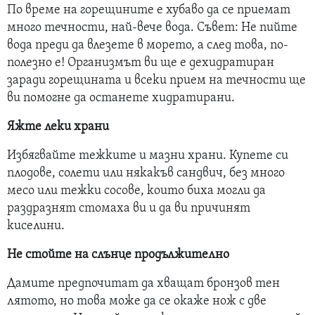
По време на горещините е хубаво да се приемат
много течности, най-вече вода. Съвет: Не пийте
вода преди да влезете в морето, а след това, по-
полезно е! Организмът ви ще е дехидратиран
заради горещината и всеки прием на течности ще
ви помогне да останете хидратирани.
Яжте леки храни
Избягвайте тежките и мазни храни. Купете си
плодове, солети или някакъв сандвич, без много
месо или тежки сосове, които биха могли да
раздразнят стомаха ви и да ви причинят
киселини.
Не стойте на слънце продължително
Дамите предпочитат да хващат бронзов тен
лятото, но това може да се окаже нож с две