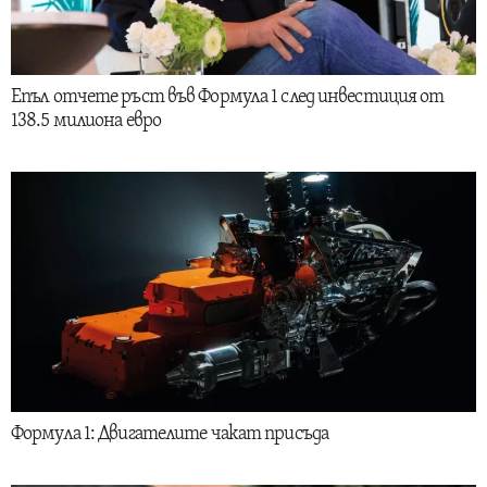
Епъл отчете ръст във Формула 1 след инвестиция от
138.5 милиона евро
Формула 1: Двигателите чакат присъда