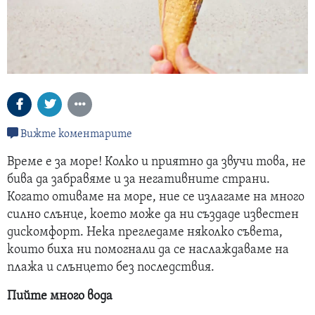
Вижте коментарите
Време е за море! Колко и приятно да звучи това, не
бива да забравяме и за негативните страни.
Когато отиваме на море, ние се излагаме на много
силно слънце, което може да ни създаде известен
дискомфорт. Нека прегледаме няколко съвета,
които биха ни помогнали да се наслаждаваме на
плажа и слънцето без последствия.
Пийте много вода