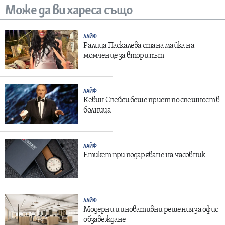
Може да ви хареса също
ЛАЙФ
Ралица Паскалева стана майка на
момченце за втори път
ЛАЙФ
Кевин Спейси беше приет по спешност в
болница
ЛАЙФ
Етикет при подаряване на часовник
ЛАЙФ
Модерни и иновативни решения за офис
обзавеждане