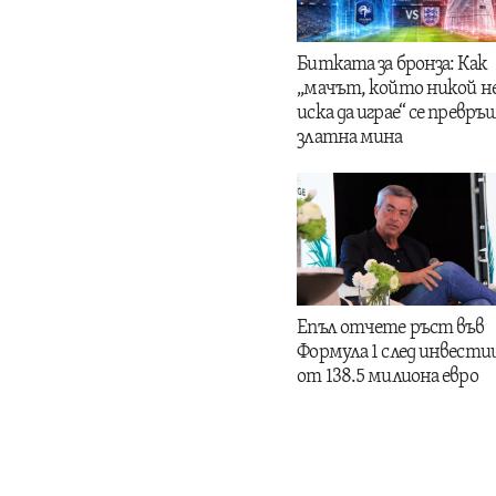
Битката за бронза: Как
„мачът, който никой н
иска да играе“ се превръщ
златна мина
Епъл отчете ръст във
Формула 1 след инвести
от 138.5 милиона евро