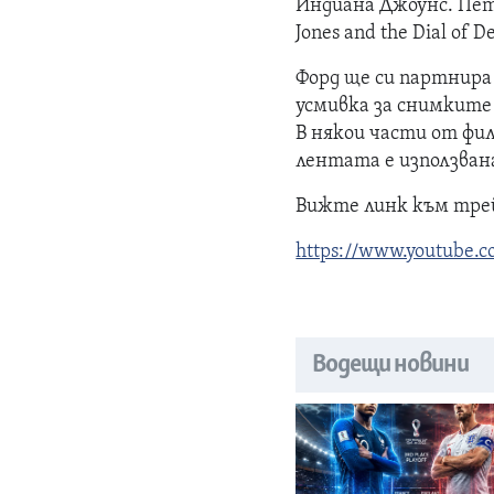
Индиана Джоунс. Пет
Jones and the Dial of De
Форд ще си партнира
усмивка за снимките
В някои части от фи
лентата е използван
Вижте линк към тре
https://www.youtube
Водещи новини