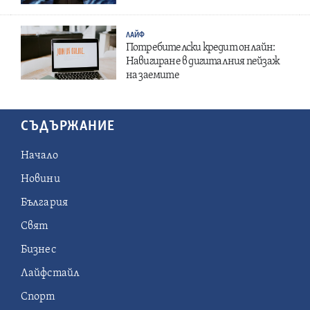
ЛАЙФ
Потребителски кредит онлайн:
Навигиране в дигиталния пейзаж
на заемите
СЪДЪРЖАНИЕ
Начало
Новини
България
Свят
Бизнес
Лайфстайл
Спорт