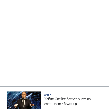
ЛАЙФ
Кевин Спейси беше приет по
спешност в болница