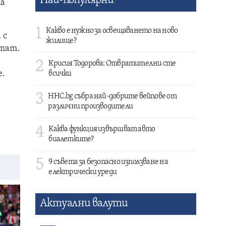
Най-популярни
na
1
Какво е нужно за освещаването на ново
 с
жилище?
лтат.
2
Крисия Тодорова: Отвратителни сте
е.
всички
3
HHC.bg събра най-добрите вейпове от
различни производители
4
Каква функция извършват авто
биалетките?
5
9 съвета за безопасно използване на
електрически уреди
Актуални валути