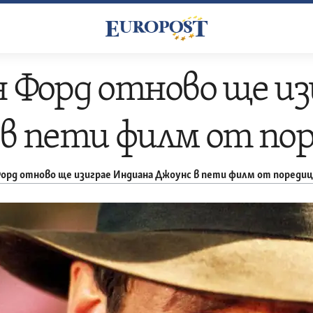
 Форд отново ще из
 в пети филм от по
Форд отново ще изиграе Индиана Джоунс в пети филм от пореди