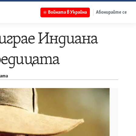
Войната в Украйна
Абонирайте се
играе Индиана
редицата
цата