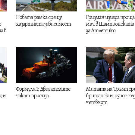
Новата рамка срещу
Гризман изигра проща
е
хазартната зависимост
мач в Шампионската 
а в
за Атлетико
Формула 1: Двигателите
Митата на Тръмп ср
ция
чакат присъда
британския износ с е
четвърт