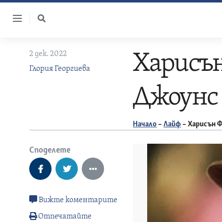
Skip
to
content
2 дек. 2022
Харисън
Глория Георгиева
Джоунс
Начало
–
Лайф
–
Харисън 
Споделете
Вижте коментарите
Отпечатайте