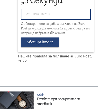
„3 Секунди“
С абонирането си давам съгласие на Euro
Post да използва моя имейл адрес с цел да ми
изпраща избрания бюлетин.
Абонирайте се
Нашите правила за ползване
© Euro Post,
2022
ЛАЙФ
Етикет при подаряване на
часовник