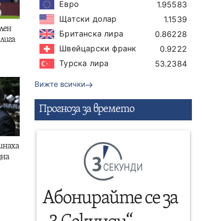
Евро
1.95583
Щатски долар
1.1539
лен
Британска лира
0.86228
лига
Швейцарски франк
0.9222
Турска лира
53.2384
Вижте всички
Прогнозa за времето
инаха
дна
СЕКУНДИ
Абонирайте се за