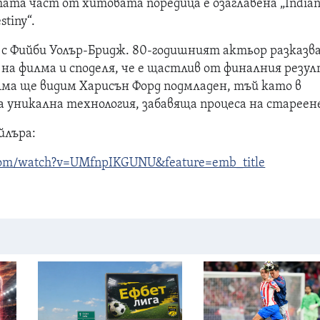
ата част от хитовата поредица е озаглавена „India
stiny“.
 с Фийби Уолър-Бридж. 80-годишният актьор разказва
 на филма и споделя, че е щастлив от финалния резу
лма ще видим Харисън Форд подмладен, тъй като в
а уникална технология, забавяща процеса на стареен
йлъра:
.com/watch?v=UMfnpIKGUNU&feature=emb_title