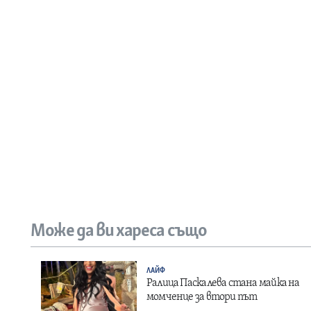
Може да ви хареса също
ЛАЙФ
Ралица Паскалева стана майка на
момченце за втори път