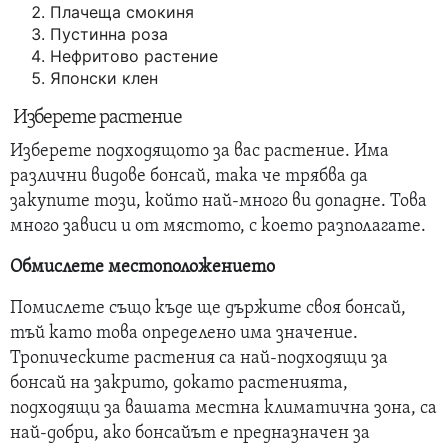
Плачеща смокиня
Пустинна роза
Нефритово растение
Японски клен
Изберете растение
Изберете подходящото за вас растение. Има
различни видове бонсай, така че трябва да
закупите този, който най-много ви допадне. Това
много зависи и от мястото, с което разполагате.
Обмислете местоположението
Помислете също къде ще държите своя бонсай,
тъй като това определено има значение.
Тропическите растения са най-подходящи за
бонсай на закрито, докато растенията,
подходящи за вашата местна климатична зона, са
най-добри, ако бонсайът е предназначен за