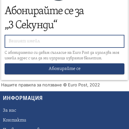
Абонирайте се за
„3 Секунди“
С абонирането си давам съгласие на Euro Post да използва моя
имейл адрес с цел да ми изпраща избрания бюлетин.
Абонирайте се
Нашите правила за ползване
© Euro Post, 2022
ИНФОРМАЦИЯ
За нас
Контакти