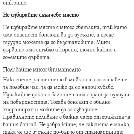
открито.
Не избирайте слънчево място
Не избирайте място с много светлина, тъй като
има опасност бонсаят ви да изсъхне, а после
трудно можете да го възстановите. Мини
дървото има стъбло и корени, точно както и
големите дървета.
Поливайте много внимателно
Накиснете растението в мивката и го оставете
за половин час, за да може да се напои хубаво.
Изчакайте докато балончетата спрат да излизат
на повърхността. Тогава бонсаят е обилно
хидратиран и можете да го извадите.
Правилното поливане е важна част от грижата за
вашия бонсай. Не забравяйте, че саксията е малка,
така че ще изсъхне по-бързо от стандартните