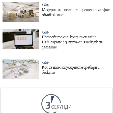
ЛАЙФ
Модерни и иновативни решения за офис
обзавеждане
ЛАЙФ
Потребителски кредит онлайн:
Навигиране в дигиталния пейзаж на
заемите
ЛАЙФ
Кои са най-популярните сребърни
бижута
СЕКУНДИ