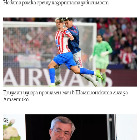
Новата рамка срещу хазартната зависимост
Гризман изигра прощален мач в Шампионската лига за
Атлетико