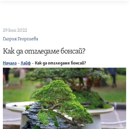
Skip
to
content
29 юли 2022
Глория Георгиева
Как да отгледаме бонсай?
Начало
–
Лайф
–
Как да отгледаме бонсай?