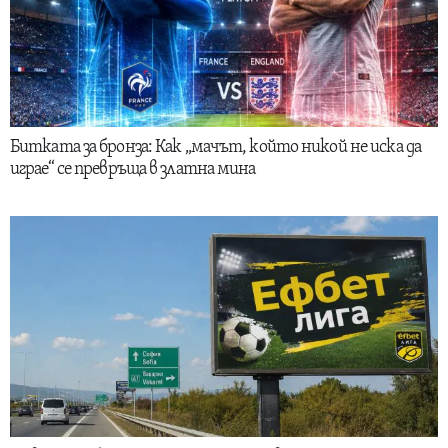
Битката за бронза: Как „мачът, който никой не иска да
играе“ се превръща в златна мина