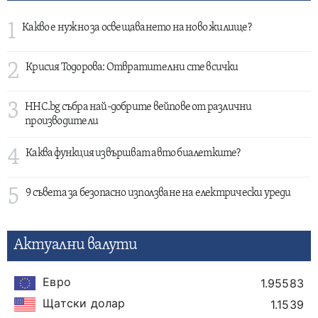
1
Какво е нужно за освещаването на ново жилище?
2
Крисия Тодорова: Отвратителни сте всички
3
HHC.bg събра най-добрите вейпове от различни
производители
4
Каква функция извършват авто биалетките?
5
9 съвета за безопасно използване на електрически уреди
Актуални валути
Евро
1.95583
Щатски долар
1.1539