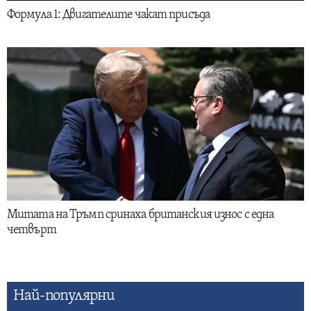
Формула 1: Двигателите чакат присъда
Митата на Тръмп сринаха британския износ с една
четвърт
Най-популярни