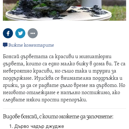
Вижте коментарите
Бонсай дърветата са красиви и миниатюрни
дървета, които са едно малко бижу в дома ви. Те са
невероятно красиви, но съшо така и трудни за
поддържане. Изисква се внимателна поддръжка и
грижи, за да се радвате дълго време на дървото. Но
неговото отглеждане е напълно постижимо, ако
следвате някои прости препоръки.
Видове бонсай, с които можете да започнете:
Дърво чадър джудже