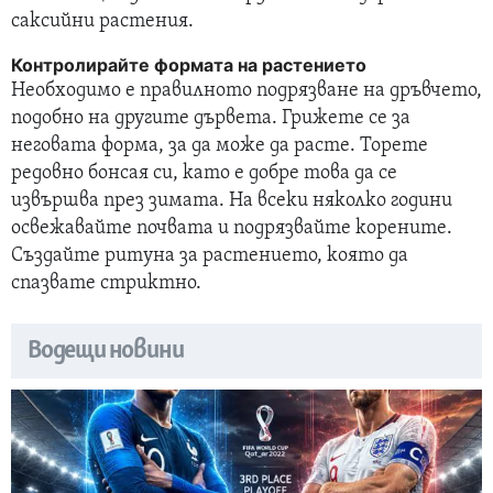
саксийни растения.
Контролирайте формата на растението
Необходимо е правилното подрязване на дръвчето,
подобно на другите дървета. Грижете се за
неговата форма, за да може да расте.
Торете
редовно бонсая си, като е добре това да се
извършва през зимата.
На всеки няколко години
освежавайте почвата и подрязвайте корените.
Създайте ритуна за растението, която да
спазвате стриктно.
Водещи новини