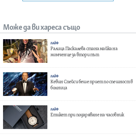
Може да ви хареса също
ЛАЙФ
Ралица Паскалева стана майка на
момченце за втори път
ЛАЙФ
Кевин Спейси беше приет по спешност в
болница
ЛАЙФ
Етикет при подаряване на часовник