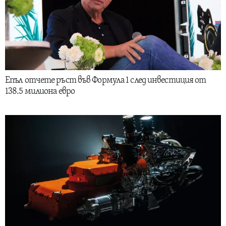
Епъл отчете ръст във Формула 1 след инвестиция от
138.5 милиона евро