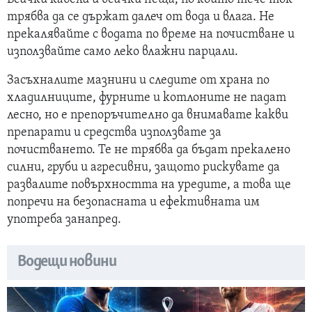
трябва да се държат далеч от вода и влага. Не
прекалявайте с водата по време на почистване и
използвайте само леко влажни парцали.
Засъхналите мазнини и следите от храна по
хладилниците, фурните и котлоните не падат
лесно, но е препоръчително да внимавате какви
препарати и средства използвате за
почистването. Те не трябва да бъдат прекалено
силни, груби и агресивни, защото рискувате да
развалите повърхността на уредите, а това ще
попречи на безопасната и ефективната им
употреба занапред.
Водещи новини