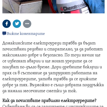
Вижте коментарите
Домакинските електроуреди трябва да бъдат
почиствани редовно и старателно, за да работят
максимално добре и безопасно. По този начин ще
се избегнат аварии и ще могат уредите да се
ползват по-дълго време. Дори дребните боклуци и
прах са в състояние да затруднят работата на
електроуредите, затова трябва да се грижите
добре за тях. Възможно е също добрата поддръжка
да намали месечните сметки за ток.
Как да почиствате правилно електроуредите?
Съветваме ви да се запознаете с инструкциите за