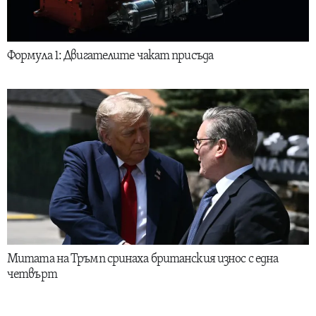
Формула 1: Двигателите чакат присъда
Митата на Тръмп сринаха британския износ с една
четвърт