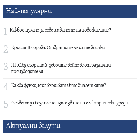
Най-популярни
1
Какво е нужно за освещаването на ново жилище?
2
Крисия Тодорова: Отвратителни сте всички
3
HHC.bg събра най-добрите вейпове от различни
производители
4
Каква функция извършват авто биалетките?
5
9 съвета за безопасно използване на електрически уреди
Актуални валути