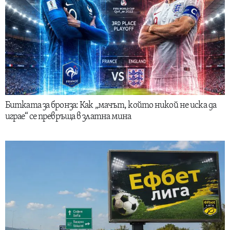
Битката за бронза: Как „мачът, който никой не иска да
играе“ се превръща в златна мина