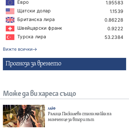
Евро
1.95583
Щатски долар
1.1539
Британска лира
0.86228
Швейцарски франк
0.9222
Турска лира
53.2384
Вижте всички
Прогнозa за времето
Може да ви хареса също
ЛАЙФ
Ралица Паскалева стана майка на
момченце за втори път