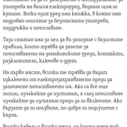
употреба на вашия електроуред, веднага щом го
купите. Всеки един уред има книжка, в която има
подробно описание за безопасната употреба,
поддръжка и почистване.
Тази статия има за цел да ви запознае с базисните
правила, които трябва да знаете за
почистването на домакинските уреди, контакти,
разклонители, ключове и други.
На първо място, всички те трябва да бъдат
изключени от електрозахранването преди да
започнете почистването им. Ако са все още
топли, изчакайте да изстинат, а след почистване
изчакайте да изсъхнат преди да ги включите. Ако
бързате да ги ползвате, по-добре ги подсушете с
кърпа.
Всички кабели и всички неща, по които тече ток