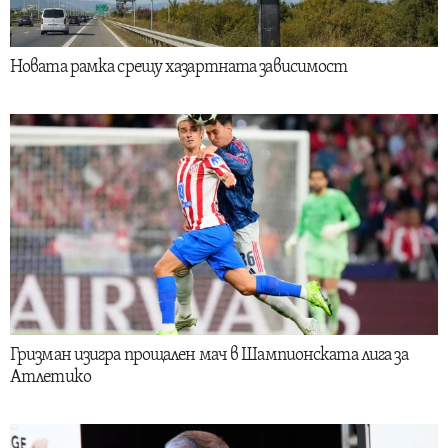
Новата рамка срещу хазартната зависимост
Гризман изигра прощален мач в Шампионската лига за
Атлетико