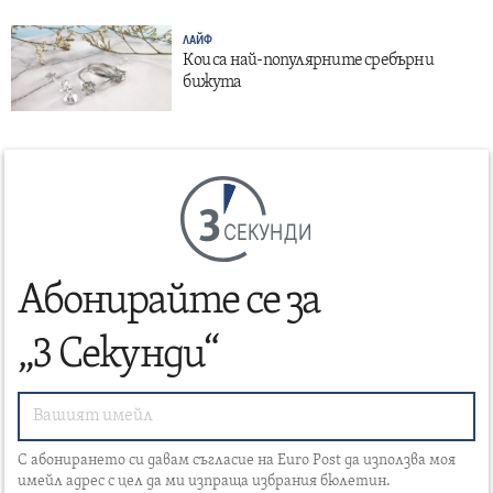
ЛАЙФ
Кои са най-популярните сребърни
бижута
СЕКУНДИ
Абонирайте се за
„3 Секунди“
С абонирането си давам съгласие на Euro Post да използва моя
имейл адрес с цел да ми изпраща избрания бюлетин.