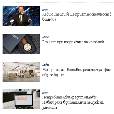
ЛАЙФ
Кевин Спейси беше приет по спешност в
болница
ЛАЙФ
Етикет при подаряване на часовник
ЛАЙФ
Модерни и иновативни решения за офис
обзавеждане
ЛАЙФ
Потребителски кредит онлайн:
Навигиране в дигиталния пейзаж на
заемите