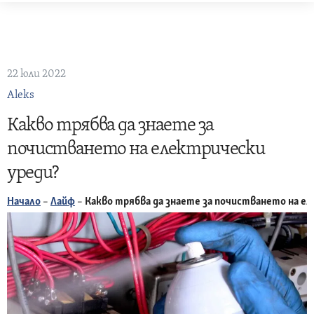
Skip
to
content
22 юли 2022
Aleks
Какво трябва да знаете за
почистването на електрически
уреди?
Начало
–
Лайф
–
Какво трябва да знаете за почистването на е