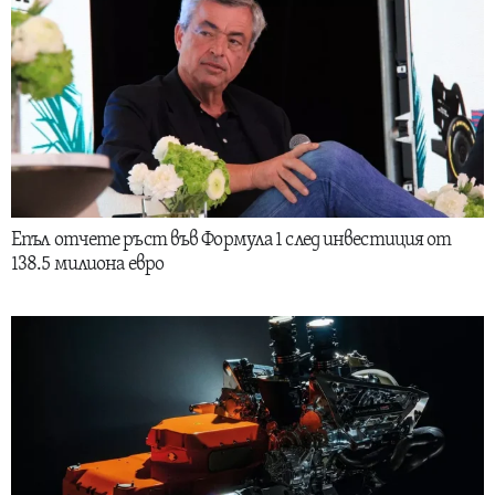
Епъл отчете ръст във Формула 1 след инвестиция от
138.5 милиона евро