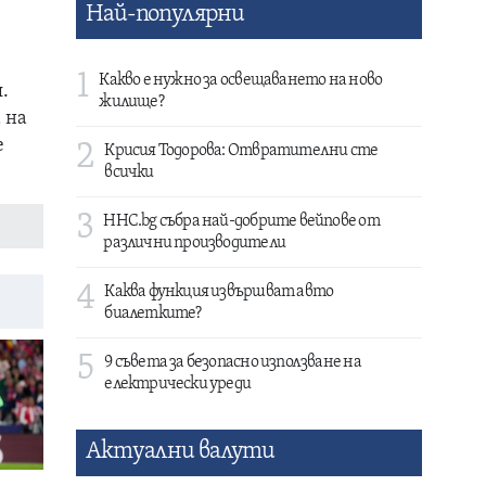
Най-популярни
1
Какво е нужно за освещаването на ново
.
жилище?
 на
е
2
Крисия Тодорова: Отвратителни сте
всички
3
HHC.bg събра най-добрите вейпове от
различни производители
4
Каква функция извършват авто
биалетките?
5
9 съвета за безопасно използване на
електрически уреди
Актуални валути