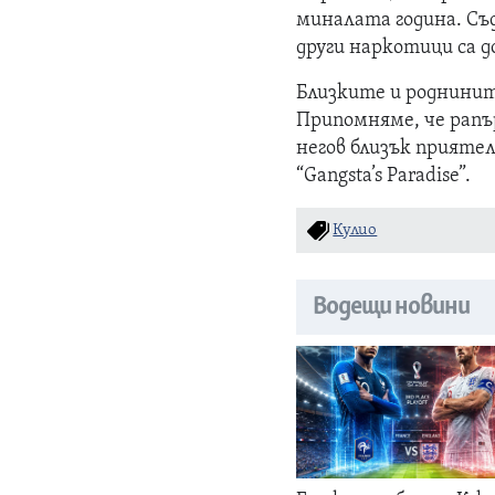
миналата година. Съд
други наркотици са д
Близките и роднинит
Припомняме, че рап
негов близък приятел
“Gangsta’s Paradise”.
Кулио
Водещи новини