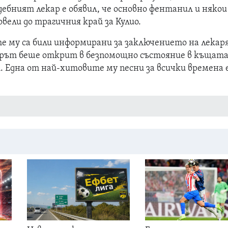
ебният лекар е обявил, че основно фентанил и някои
овели до трагичния край за Кулио.
е му са били информирани за заключението на лекаря
ърът беше открит в безпомощно състояние в къщата
. Една от най-хитовите му песни за всички времена 