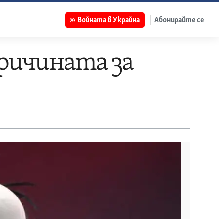
Войната в Украйна
Абонирайте се
ричината за