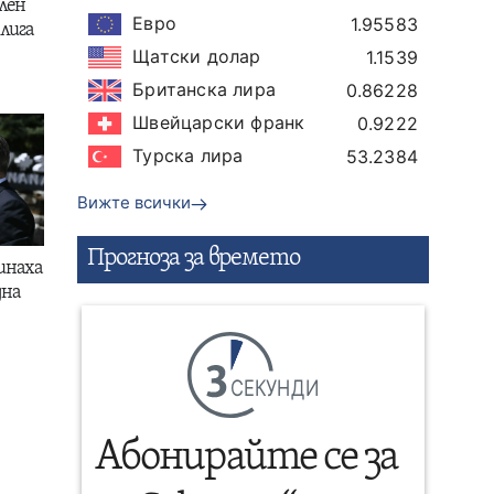
лен
Евро
1.95583
лига
Щатски долар
1.1539
Британска лира
0.86228
Швейцарски франк
0.9222
Турска лира
53.2384
Вижте всички
Прогнозa за времето
инаха
дна
СЕКУНДИ
Абонирайте се за