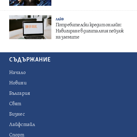
ЛАЙФ
Потребителски кредит онлайн:
Навигиране в дигиталния пейзаж
на заемите
СЪДЪРЖАНИЕ
Начало
Новини
България
Свят
Бизнес
Лайфстайл
Спорт