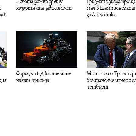
Новата рамка срещу
Гризман изигра проща
е
хазартната зависимост
мач в Шампионската 
а в
за Атлетико
Формула 1: Двигателите
Митата на Тръмп ср
ция
чакат присъда
британския износ с е
четвърт