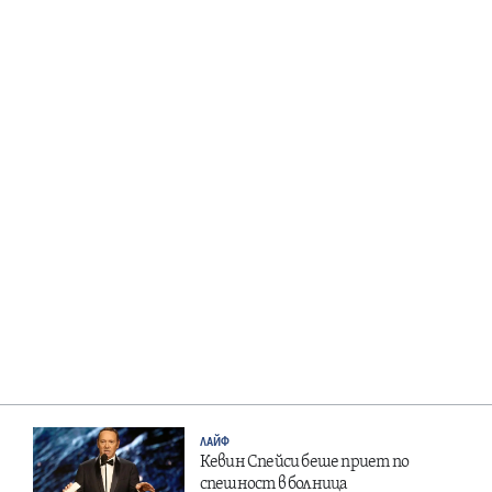
ЛАЙФ
Кевин Спейси беше приет по
спешност в болница