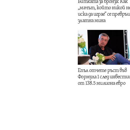
Битката за бронза: Как
„мачът, който никой н
иска да играе“ се превръщ
златна мина
Епъл отчете ръст във
Формула 1 след инвести
от 138.5 милиона евро