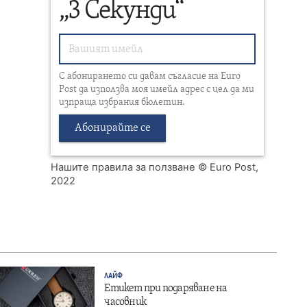
„3 Секунди“
С абонирането си давам съгласие на Euro
Post да използва моя имейл адрес с цел да ми
изпраща избрания бюлетин.
Абонирайте се
Нашите правила за ползване
© Euro Post,
2022
ЛАЙФ
Етикет при подаряване на
часовник