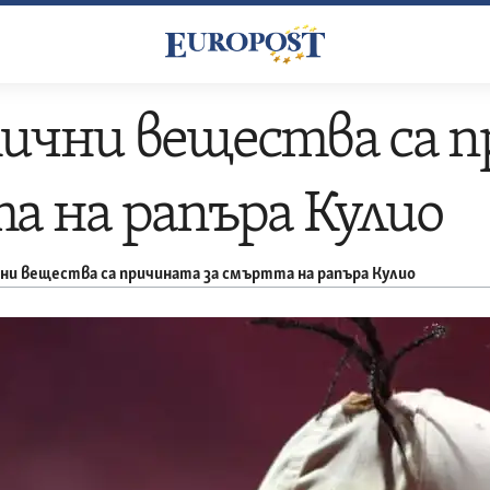
ични вещества са п
 на рапъра Кулио
и вещества са причината за смъртта на рапъра Кулио