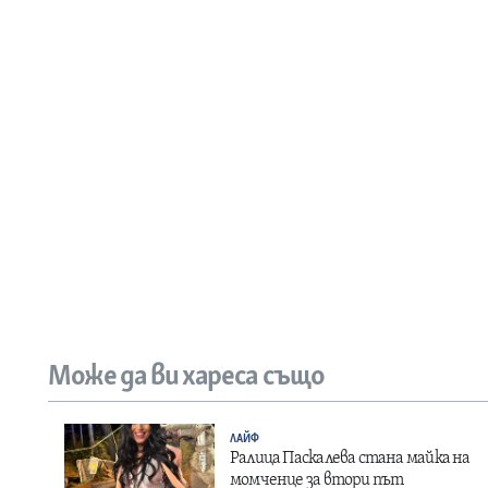
Може да ви хареса също
ЛАЙФ
Ралица Паскалева стана майка на
момченце за втори път