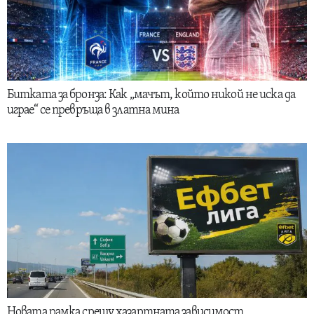
Битката за бронза: Как „мачът, който никой не иска да
играе“ се превръща в златна мина
Новата рамка срещу хазартната зависимост