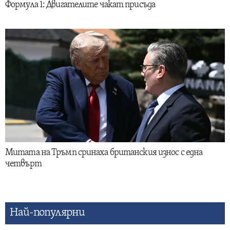
Формула 1: Двигателите чакат присъда
Митата на Тръмп сринаха британския износ с една
четвърт
Най-популярни