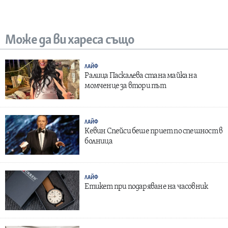
Може да ви хареса също
ЛАЙФ
Ралица Паскалева стана майка на
момченце за втори път
ЛАЙФ
Кевин Спейси беше приет по спешност в
болница
ЛАЙФ
Етикет при подаряване на часовник