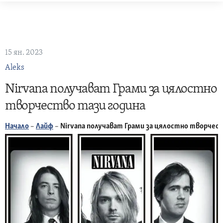
Skip
to
content
15 ян. 2023
Aleks
Nirvana получават Грами за цялостно
творчество тази година
Начало
–
Лайф
–
Nirvana получават Грами за цялостно творчес