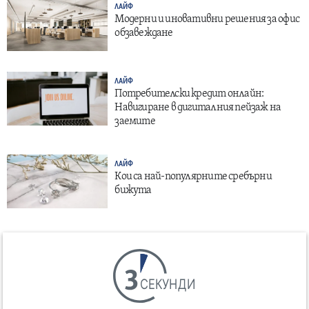
ЛАЙФ
Модерни и иновативни решения за офис
обзавеждане
ЛАЙФ
Потребителски кредит онлайн:
Навигиране в дигиталния пейзаж на
заемите
ЛАЙФ
Кои са най-популярните сребърни
бижута
СЕКУНДИ