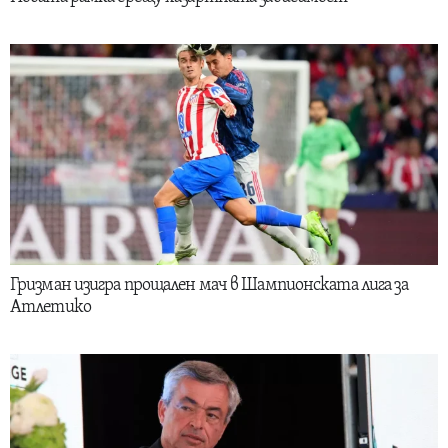
Гризман изигра прощален мач в Шампионската лига за
Атлетико