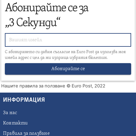
Абонирайте се за
„3 Секунди“
С абонирането си давам съгласие на Euro Post да използва моя
имейл адрес с цел да ми изпраща избрания бюлетин.
Абонирайте се
Нашите правила за ползване
© Euro Post, 2022
ИНФОРМАЦИЯ
За нас
Контакти
Правила за ползване