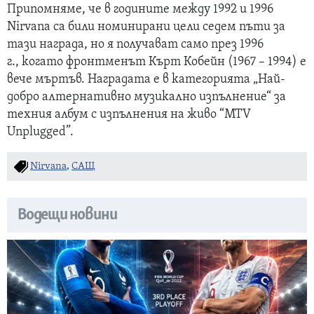
Припомняме, че в годините между 1992 и 1996
Nirvana са били номинирани цели седем пъти за
тази награда, но я получават само през 1996
г., когато фронтменът Кърт Кобейн (1967 – 1994) е
вече мъртъв. Наградата е в категорията „Най-
добро алтернативно музикално изпълнение“ за
техния албум с изпълнения на живо “MTV
Unplugged”.
Nirvana
,
САЩ
Водещи новини