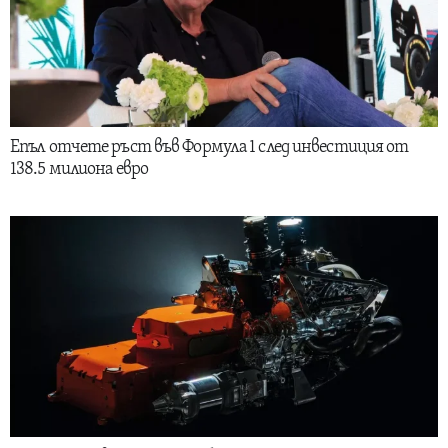
Епъл отчете ръст във Формула 1 след инвестиция от
138.5 милиона евро