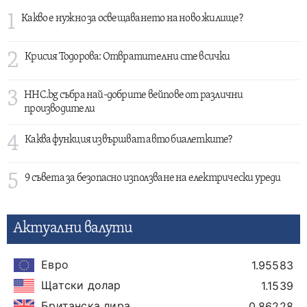
1
Какво е нужно за освещаването на ново жилище?
2
Крисия Тодорова: Отвратителни сте всички
3
HHC.bg събра най-добрите вейпове от различни
производители
4
Каква функция извършват авто биалетките?
5
9 съвета за безопасно използване на електрически уреди
Актуални валути
Евро
1.95583
Щатски долар
1.1539
Британска лира
0.86228