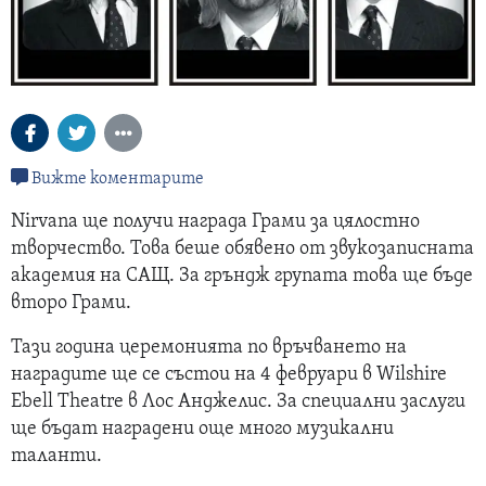
Вижте коментарите
Nirvana ще получи награда Грами за цялостно
творчество. Това беше обявено от звукозаписната
академия на САЩ. За гръндж групата това ще бъде
второ Грами.
Тази година церемонията по връчването на
наградите ще се състои на 4 февруари в Wilshire
Ebell Theatre в Лос Анджелис. За специални заслуги
ще бъдат наградени още много музикални
таланти.