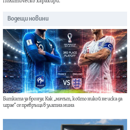
Политическо харакири.
Водещи новини
Битката за бронза: Как „мачът, който никой не иска да
играе“ се превръща в златна мина