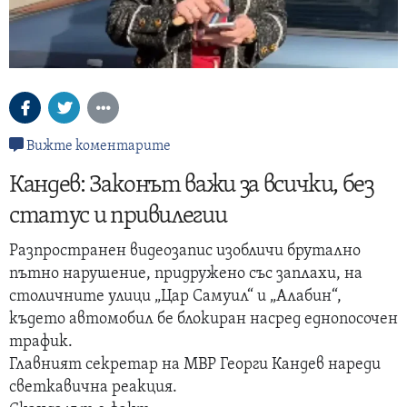
Вижте коментарите
Кандев: Законът важи за всички, без
статус и привилегии
Разпространен видеозапис изобличи брутално
пътно нарушение, придружено със заплахи, на
столичните улици „Цар Самуил“ и „Алабин“,
където автомобил бе блокиран насред еднопосочен
трафик.
Главният секретар на МВР Георги Кандев нареди
светкавична реакция.