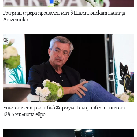
Гризман изигра прощален мач в Шампионската лига за
Атлетико
Епъл отчете ръст във Формула 1 след инвестиция от
138.5 милиона евро