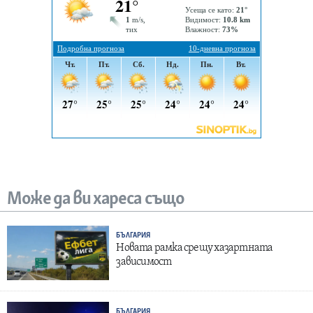
Може да ви хареса също
БЪЛГАРИЯ
Новата рамка срещу хазартната
зависимост
БЪЛГАРИЯ