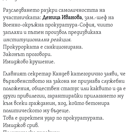
Разследването разкри самоличността на
участничката:
Деница Иванова
, зам.-шеф на
Военно-окръжна прокуратура-София, чиито
заплахи и пътен произвол предизвикаха
институционална реакция
.
Прокурорката е санкционирана.
Законът проговори.
Имиджово крушение.
Главният секретар Кандев категорично заяви, че
върховенството на закона не признава служебни
положения, обществен статус или каквито и да е
други привилегии, гарантирайки прилагането му
към всеки гражданин, ход, който бетонира
политическото му бъдеще.
Това е директен удар по прокуратурата.
Имиджов срив.