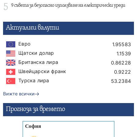
5
9 съвета за безопасно използване на електрически уреди
Актуални валути
Евро
1.95583
Щатски долар
1.1539
Британска лира
0.86228
Швейцарски франк
0.9222
Турска лира
53.2384
Вижте всички
Прогнозa за времето