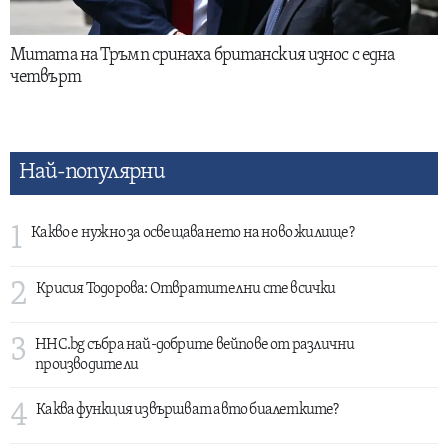
Митата на Тръмп сринаха британския износ с една
четвърт
Най-популярни
1
Какво е нужно за освещаването на ново жилище?
2
Крисия Тодорова: Отвратителни сте всички
3
HHC.bg събра най-добрите вейпове от различни
производители
4
Каква функция извършват авто биалетките?