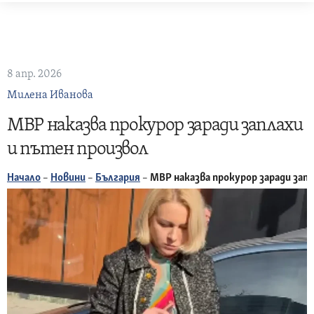
Skip
to
content
8 апр. 2026
Милена Иванова
МВР наказва прокурор заради заплахи
и пътен произвол
Начало
–
Новини
–
България
–
МВР наказва прокурор заради зап