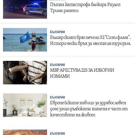
Пътна катастрофа блокира Разлог:
Трима ранени
БЪЛГАРИЯ
Българският бряг печели 32 “Сини флага”.
Исторически връх за местния туризъм.
БЪЛГАРИЯ
МВР АРЕСТУВА 225 ЗА ИЗБОРНИ
ИЗМАМИ
БЪЛГАРИЯ
Европейските навици за здравословен
дом: защо дълбоката хигиена е част от
качеството на живот
БЪЛГАРИЯ