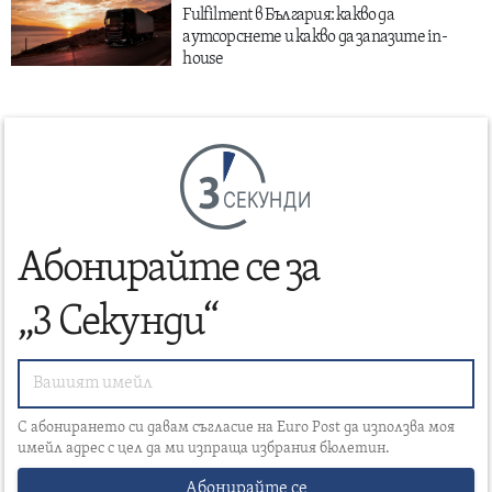
Fulfilment в България: какво да
аутсорснете и какво да запазите in-
house
СЕКУНДИ
Абонирайте се за
„3 Секунди“
С абонирането си давам съгласие на Euro Post да използва моя
имейл адрес с цел да ми изпраща избрания бюлетин.
Абонирайте се