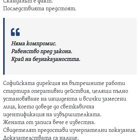
Скандалът е факт.
Последствията предстоят.
Няма компромис.
Равенство пред закона.
Край на безнаказаността.
Софийската дирекция на вътрешните работи
стартира оперативни действия, целящи пълно
установяване на инцидента и всички замесени
лица, което доведе до светкавична
идентификация на извършителката.
Жената от записа вече е известна.
Свидетелят предостави изчерпателни показания.
Доказателствата са налице.