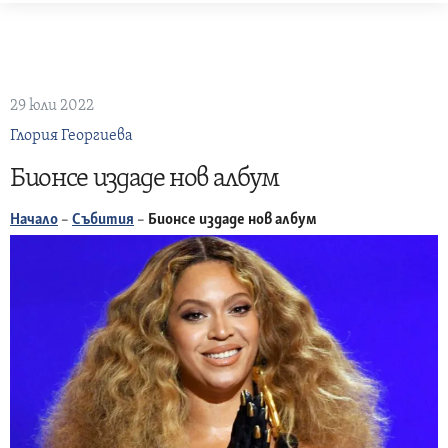
Skip
to
content
29 юли 2022
Глория Георгиева
Бионсе издаде нов албум
Начало
–
Събития
–
Бионсе издаде нов албум