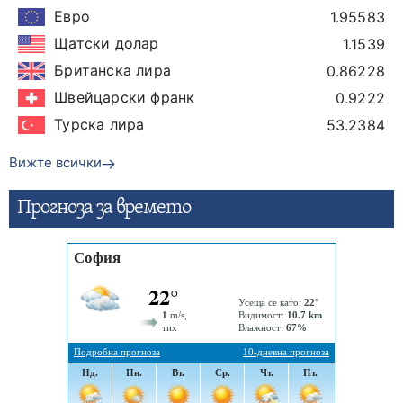
Евро
1.95583
Щатски долар
1.1539
Британска лира
0.86228
Швейцарски франк
0.9222
Турска лира
53.2384
Вижте всички
Прогнозa за времето