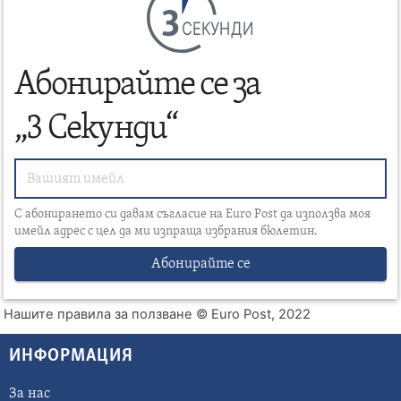
СЕКУНДИ
Абонирайте се за
„3 Секунди“
С абонирането си давам съгласие на Euro Post да използва моя
имейл адрес с цел да ми изпраща избрания бюлетин.
Абонирайте се
Нашите правила за ползване
© Euro Post, 2022
ИНФОРМАЦИЯ
За нас