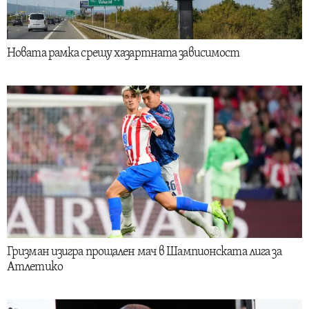
Новата рамка срещу хазартната зависимост
Гризман изигра прощален мач в Шампионската лига за
Атлетико