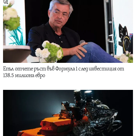
Епъл отчете ръст във Формула 1 след инвестиция от
138.5 милиона евро