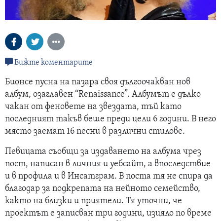
Вижте коментарите
Бионсе пусна на пазара своя дългоочакван нов
албум, озаглавен “Renaissance”. Албумът е дълко
чакан от феновете на звездата, тъй като
последният такъв беше преди цели 6 години. В него
място заемат 16 песни в различни стилове.
Певицата съобщи за издаването на албума чрез
пост, написан в личния и уебсайт, а впоследствие
и в профила и в Инсатграм. В поста тя не спира да
благодар за подкрепата на нейното семейство,
както на близки и приятели. Тя уточни, че
проектът е записван три години, изцяло по време