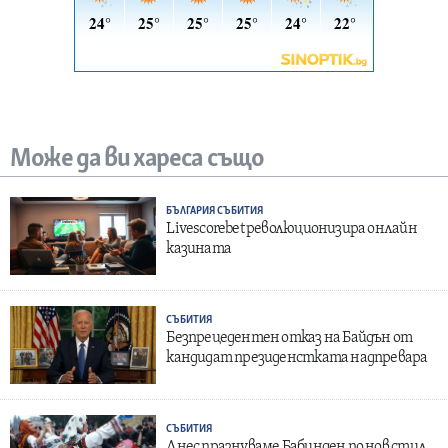
Може да ви хареса също
БЪЛГАРИЯ
СЪБИТИЯ
Livescorebet революционизира онлайн
казината
СЪБИТИЯ
Безпрецедентен отказ на Байдън от
кандидат президенстката надпревара
СЪБИТИЯ
Днес празнуваме Бабинден по нов стил