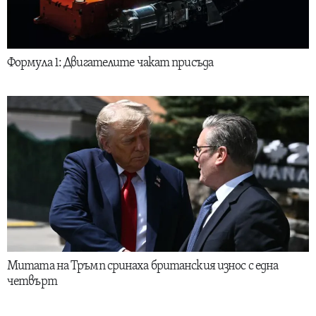
Формула 1: Двигателите чакат присъда
Митата на Тръмп сринаха британския износ с една
четвърт