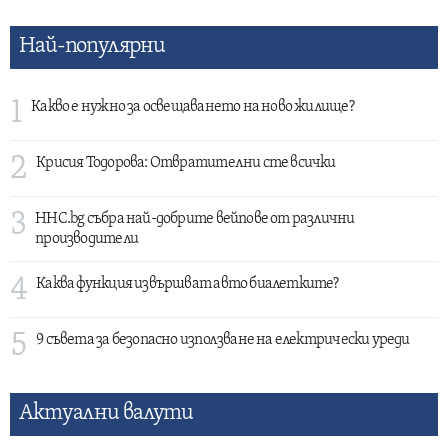
Най-популярни
1
Какво е нужно за освещаването на ново жилище?
2
Крисия Тодорова: Отвратителни сте всички
3
HHC.bg събра най-добрите вейпове от различни
производители
4
Каква функция извършват авто биалетките?
5
9 съвета за безопасно използване на електрически уреди
Актуални валути