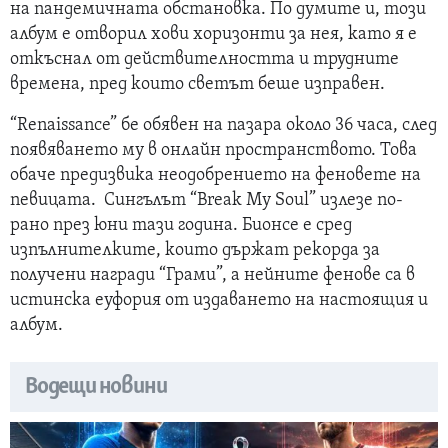
на пандемичната обстановка. По думите и, този
албум е отворил хови хоризонти за нея, като я е
откъснал от действителността и трудните
времена, пред които светът беше изправен.
“Renaissance” бе обявен на пазара около 36 часа, след
появяването му в онлайн пространството. Това
обаче предизвика неодобрението на феновете на
певицата. Сингълът “Break My Soul” излезе по-
рано през юни тази година. Бионсе е сред
изпълнителките, които държат рекорда за
получени награди “Грами”, а нейните фенове са в
истинска еуфория от издаването на настоящия и
албум.
Водещи новини