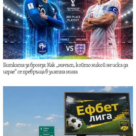
Битката за бронза: Как „мачът, който никой не иска да
играе“ се превръща в златна мина