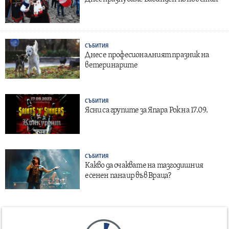
СЪБИТИЯ
Днес е професионалният празник на
ветеринарите
СЪБИТИЯ
Ясни са групите за Япара Рок на 17.09.
СЪБИТИЯ
Какво да очаквате на тазгодишния
есенен панаир във Враца?