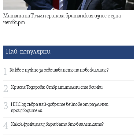
Митата на Тръмп сринаха британския износ с една
четвърт
Най-популярни
1
Какво е нужно за освещаването на ново жилище?
2
Крисия Тодорова: Отвратителни сте всички
3
HHC.bg събра най-добрите вейпове от различни
производители
4
Каква функция извършват авто биалетките?