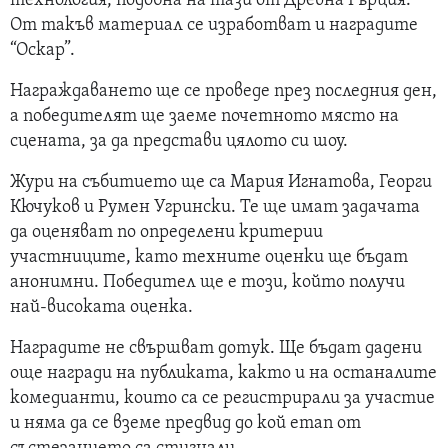
технология, подобна на тази от Древна Гърция.
От такъв материал се изработват и наградите
“Оскар”.
Награждаването ще се проведе през последния ден,
а победителят ще заеме почетното място на
сцената, за да представи цялото си шоу.
Жури на събитието ще са Мария Игнатова, Георги
Кючуков и Румен Угрински. Те ще имат задачата
да оценяват по определени критерии
участниците, като техните оценки ще бъдат
анонимни. Победител ще е този, който получи
най-високата оценка.
Наградите не свършват дотук. Ще бъдат дадени
още награди на публиката, както и на останалите
комедианти, които са се регистрирали за участие
и няма да се вземе предвид до кой етап от