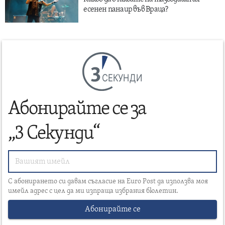
есенен панаир във Враца?
СЕКУНДИ
Абонирайте се за
„3 Секунди“
С абонирането си давам съгласие на Euro Post да използва моя
имейл адрес с цел да ми изпраща избрания бюлетин.
Абонирайте се