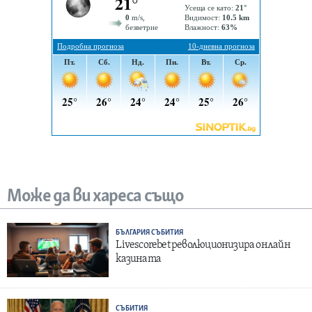
Може да ви хареса също
БЪЛГАРИЯ
СЪБИТИЯ
Livescorebet революционизира онлайн
казината
СЪБИТИЯ