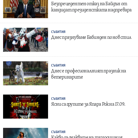
Безпрецедентен отказ на Байдън от
кандидат президенстката надпревара
СЪБИТИЯ
Днес празнуваме Бабинден по нов стил
СЪБИТИЯ
Днес е професионалният празник на
ветеринарите
СЪБИТИЯ
Ясни са групите за Япара Рок на 17.09.
СЪБИТИЯ
Какво да очаквате на тазгодишния