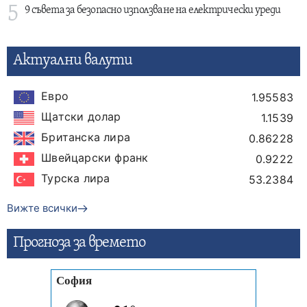
5
9 съвета за безопасно използване на електрически уреди
Актуални валути
Евро
1.95583
Щатски долар
1.1539
Британска лира
0.86228
Швейцарски франк
0.9222
Турска лира
53.2384
Вижте всички
Прогнозa за времето