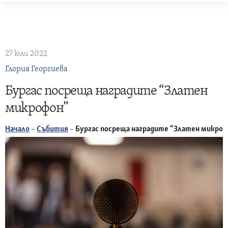
Skip
to
content
27 юли 2022
Глория Георгиева
Бургас посреща наградите “Златен
микрофон”
Начало
–
Събития
–
Бургас посреща наградите “Златен микроф