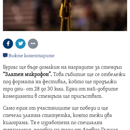
Вижте коментарите
Бургас ще бъде домакин на наградите за стендъп
“Златен микрофон”.
Това събитие ще се отбележи
под формата на фестивал, който ще продължи
три дни- от 28 до 30 юли. Едни от най-добрите
комедианти в стендъпа ще присъстват.
Само един от участниците ще победи и ще
спечели златна статуетка, която тежи два
килограма. Тя е изработена по специална