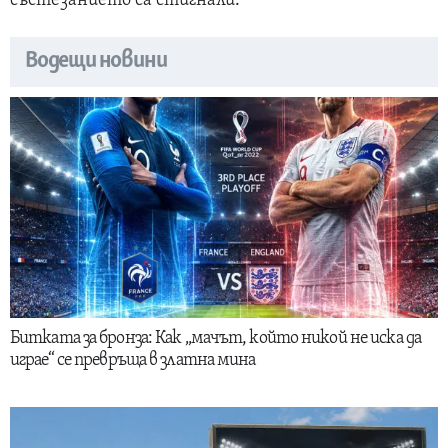
състезанието са стигнали.
Водещи новини
Битката за бронза: Как „мачът, който никой не иска да
играе“ се превръща в златна мина