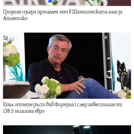
Гризман изигра прощален мач в Шампионската лига за
Атлетико
Епъл отчете ръст във Формула 1 след инвестиция от
138.5 милиона евро