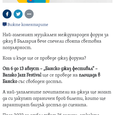
Вижте коментарите
Най-големият музикален международен форум за
джаз в България вече спечели своята световна
популярност.
Кога и къде ще се проведе джаз форума?
От 6 до 13 август – „Банско джаз фестивал“ –
Bansko Jazz Festival
ще се проведе на
площада в
Банско
със свободен достъп.
А най-запалените почитатели на джаза ще могат
да си закупят ограничен брой билети, които ще
гарантират близък достъп до сцената.