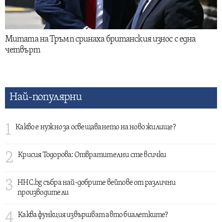
Митата на Тръмп сринаха британския износ с една
четвърт
Най-популярни
1
Какво е нужно за освещаването на ново жилище?
2
Крисия Тодорова: Отвратителни сте всички
3
HHC.bg събра най-добрите вейпове от различни
производители
4
Каква функция извършват авто биалетките?