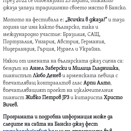
През 2022 се отбелязват 25 години, откакто
джаза запази традиционно своето място в Банско.
Мотото на фестивала е:
„Всички в джаза!“
и тази
година ще има както българско, така и
международно участие: Бразилия, САЩ,
Португалия, Унгария, Австрия, Германия,
Нидерландия, Гърция, Израел и Украйна.
Някои от имената на българската джаз сцена са:
бендът на
Ангел Заберски и Милица Гладнишка
,
пианистът
Любо Денев
и арменската певица с
впечатляващ контраалтов глас
Арпи Алто
,
впечатляващият проект на изключителния
пианист
Живко Петров JP3
и китариста
Христо
Вичев.
Програмата и подробна информация може да
следите на сайта на Банско джаз фест