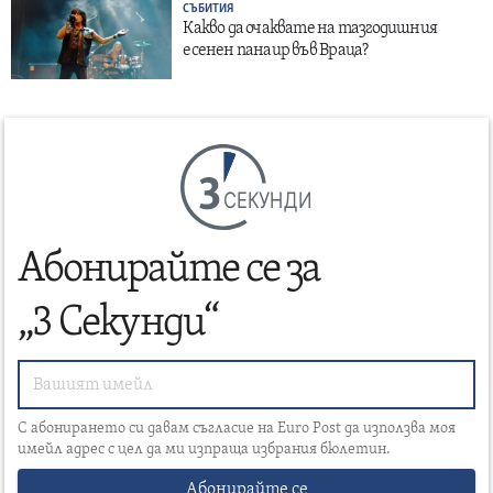
СЪБИТИЯ
Какво да очаквате на тазгодишния
есенен панаир във Враца?
СЕКУНДИ
Абонирайте се за
„3 Секунди“
С абонирането си давам съгласие на Euro Post да използва моя
имейл адрес с цел да ми изпраща избрания бюлетин.
Абонирайте се