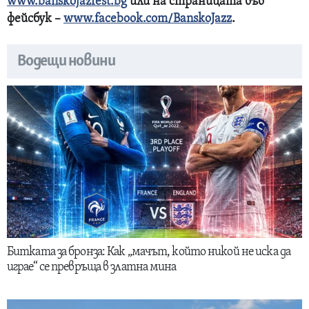
www.banskojazfest.bg
или на страницата във
фейсбук –
www.facebook.com/BanskoJazz
.
Водещи новини
Битката за бронза: Как „мачът, който никой не иска да
играе“ се превръща в златна мина