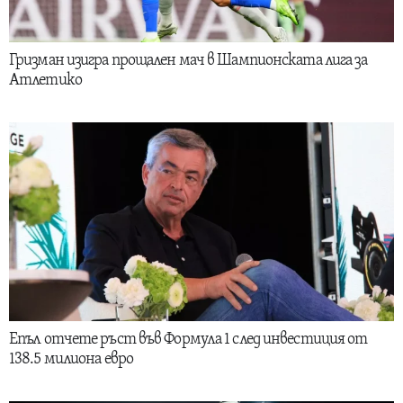
Гризман изигра прощален мач в Шампионската лига за
Атлетико
Епъл отчете ръст във Формула 1 след инвестиция от
138.5 милиона евро