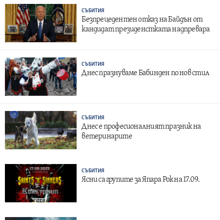
СЪБИТИЯ
Безпрецедентен отказ на Байдън от
кандидат президенстката надпревара
СЪБИТИЯ
Днес празнуваме Бабинден по нов стил
СЪБИТИЯ
Днес е професионалният празник на
ветеринарите
СЪБИТИЯ
Ясни са групите за Япара Рок на 17.09.