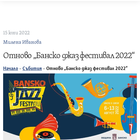
Skip
to
content
15 юни 2022
Милена Иванова
Отново „Банско джаз фестивал 2022“
Начало
–
Събития
–
Отново „Банско джаз фестивал 2022“