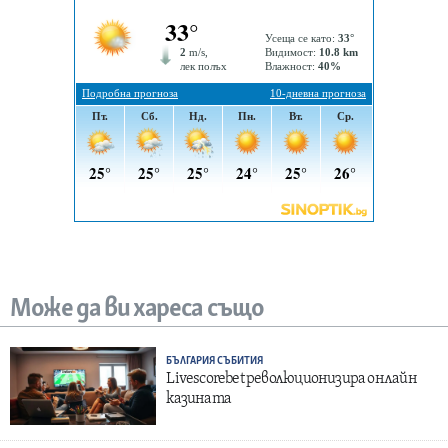
Може да ви хареса също
БЪЛГАРИЯ
СЪБИТИЯ
Livescorebet революционизира онлайн
казината