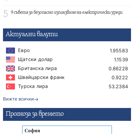
5
9 съвета за безопасно използване на електрически уреди
Актуални валути
Евро
1.95583
Щатски долар
1.1539
Британска лира
0.86228
Швейцарски франк
0.9222
Турска лира
53.2384
Вижте всички
Прогнозa за времето