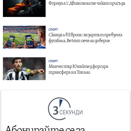
Формула 1: Двигателите чакат присъда
СПОРТ
Скандал в Европа: хазартът превзема
футбола, Betvam печели доверие
СПОРТ
Манчестър Юнайтед форсира
трансфера на Тонали
СЕКУНДИ
Абонирайте се за