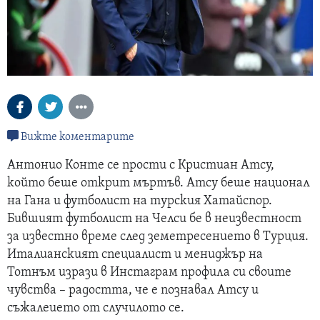
Вижте коментарите
Антонио Конте се прости с Кристиан Атсу,
който беше открит мъртъв. Атсу беше национал
на Гана и футболист на турския Хатайспор.
Бившият футболист на Челси бе в неизвестност
за известно време след земетресението в Турция.
Италианският специалист и мениджър на
Тотнъм изрази в Инстаграм профила си своите
чувства – радостта, че е познавал Атсу и
съжалеието от случилото се.