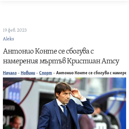
Skip
to
content
19 фев. 2023
Aleks
Антонио Конте се сбогува с
намерения мъртъв Кристиан Атсу
Начало
–
Новини
–
Спорт
–
Антонио Конте се сбогува с намер