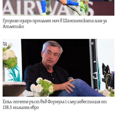
Гризман изигра прощален мач в Шампионската лига за
Атлетико
Епъл отчете ръст във Формула 1 след инвестиция от
138.5 милиона евро