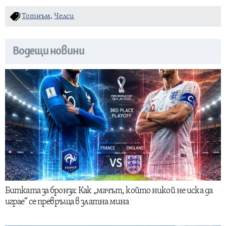
Тотнъм
,
Челси
Водещи новини
Битката за бронза: Как „мачът, който никой не иска да
играе“ се превръща в златна мина