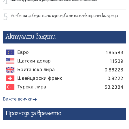
4
5
9 съвета за безопасно използване на електрически уреди
Актуални валути
Евро
1.95583
Щатски долар
1.1539
Британска лира
0.86228
Швейцарски франк
0.9222
Турска лира
53.2384
Вижте всички
Прогнозa за времето