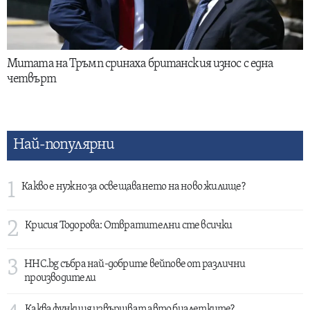
Митата на Тръмп сринаха британския износ с една
четвърт
Най-популярни
1
Какво е нужно за освещаването на ново жилище?
2
Крисия Тодорова: Отвратителни сте всички
3
HHC.bg събра най-добрите вейпове от различни
производители
Каква функция извършват авто биалетките?