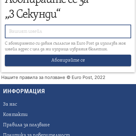
„3 Секунди“
С абонирането си давам съгласие на Euro Post да използва моя
имейл адрес с цел да ми изпраща избрания бюлетин.
Абонирайте се
Нашите правила за ползване
© Euro Post, 2022
ИНФОРМАЦИЯ
За нас
Контакти
Правила за ползване
Политика за поверителност