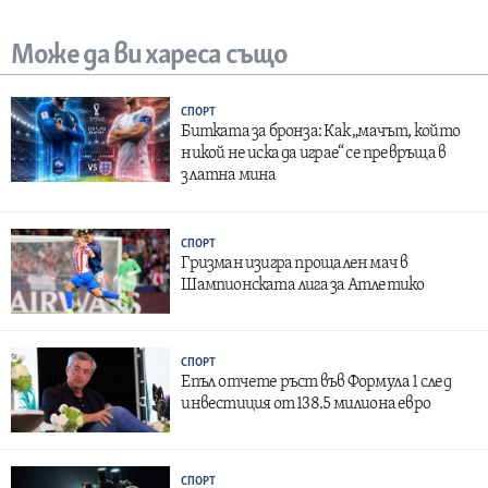
Може да ви хареса също
СПОРТ
Битката за бронза: Как „мачът, който
никой не иска да играе“ се превръща в
златна мина
СПОРТ
Гризман изигра прощален мач в
Шампионската лига за Атлетико
СПОРТ
Епъл отчете ръст във Формула 1 след
инвестиция от 138.5 милиона евро
СПОРТ