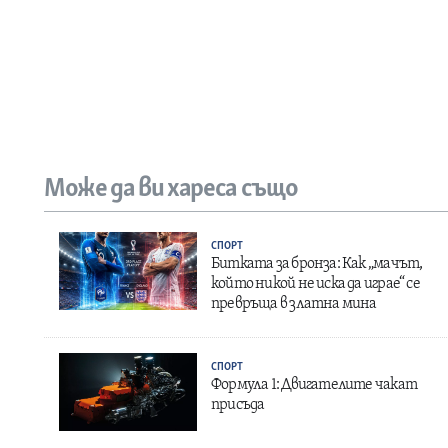
Може да ви хареса също
СПОРТ
Битката за бронза: Как „мачът,
който никой не иска да играе“ се
превръща в златна мина
СПОРТ
Формула 1: Двигателите чакат
присъда