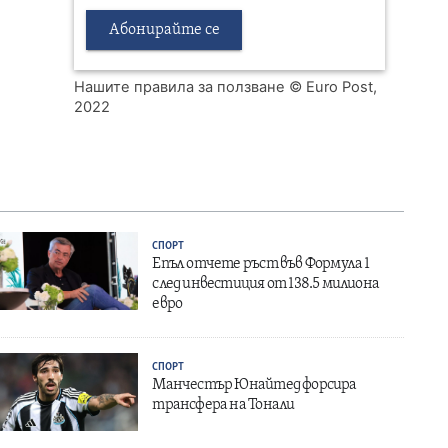
Абонирайте се
Нашите правила за ползване
© Euro Post,
2022
СПОРТ
Епъл отчете ръст във Формула 1
след инвестиция от 138.5 милиона
евро
СПОРТ
Манчестър Юнайтед форсира
трансфера на Тонали