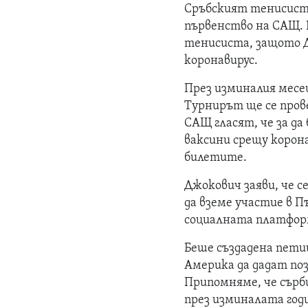
Сръбският тенисист 
първенство на САЩ. 
тенисиста, защото Д
коронавирус.
През изминалия месец
Турнирът ще се прове
САЩ гласят, че за да
ваксини срещу корона
билетите.
Джокович заяви, че с
да вземе участие в П
социалната платфор
Беше създадена пети
Америка да дадат по
Припомняме, че сърб
през изминалата год