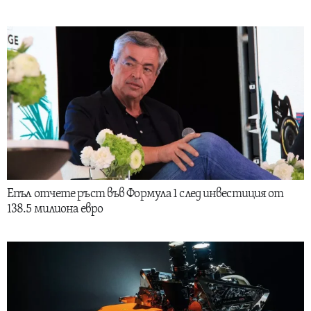
Епъл отчете ръст във Формула 1 след инвестиция от
138.5 милиона евро