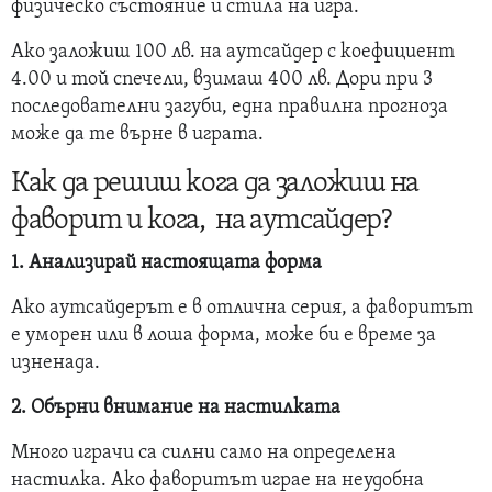
физическо състояние и стила на игра.
Ако заложиш 100 лв. на аутсайдер с коефициент
4.00 и той спечели, взимаш 400 лв. Дори при 3
последователни загуби, една правилна прогноза
може да те върне в играта.
Как да решиш кога да заложиш на
фаворит и кога, на аутсайдер?
1. Анализирай настоящата форма
Ако аутсайдерът е в отлична серия, а фаворитът
е уморен или в лоша форма, може би е време за
изненада.
2. Обърни внимание на настилката
Много играчи са силни само на определена
настилка. Ако фаворитът играе на неудобна