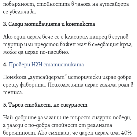
повърхност, стойността в залога на аутсайдера
се увеличава.
3. Следи мотивацията и контекста
Ако един играч вече се е класирал напред в групов
турнир или предстои важен мач в следващия кръг,
може да играе по-пасивно.
4.
Провери H2H статистиката
Понякога „аутсайдерът“ исторически играе добре
срещу фаворита. Психологията играе голяма роля в
тениса.
5. Търси стойност, не сигурност
Най-добрите залагащи не търсят сигурни победи,
а залози с по-добра стойност от реалната
вероятност. Ако смяташ, че даден играч има 40%