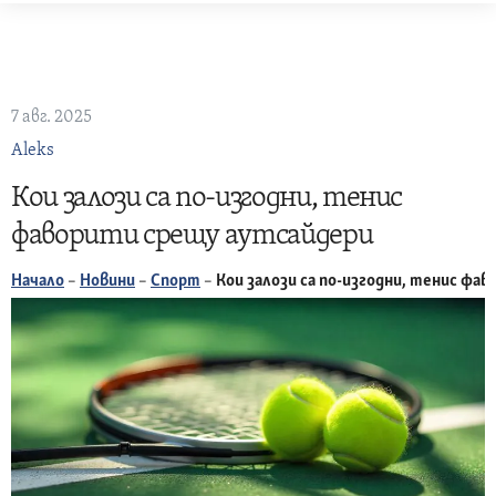
Skip
to
content
7 авг. 2025
Aleks
Кои залози са по-изгодни, тенис
фаворити срещу аутсайдери
Начало
–
Новини
–
Спорт
–
Кои залози са по-изгодни, тенис фа