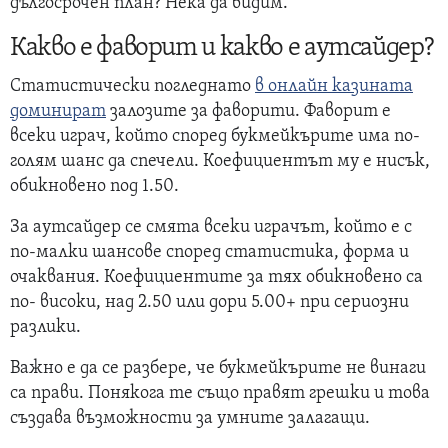
дългосрочен план? Нека да видим.
Какво е фаворит и какво е аутсайдер?
Статистически погледнато
в онлайн казината
доминират
залозите за фаворити. Фаворит е
всеки играч, който според букмейкърите има по-
голям шанс да спечели. Коефициентът му е нисък,
обикновено под 1.50.
За аутсайдер се смята всеки играчът, който е с
по-малки шансове според статистика, форма и
очаквания. Коефициентите за тях обикновено са
по- високи, над 2.50 или дори 5.00+ при сериозни
разлики.
Важно е да се разбере, че букмейкърите не винаги
са прави. Понякога те също правят грешки и това
създава възможности за умните залагащи.