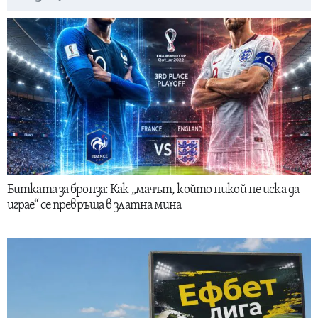
Битката за бронза: Как „мачът, който никой не иска да
играе“ се превръща в златна мина