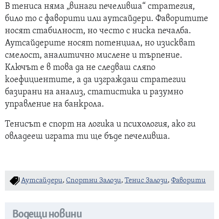
В тениса няма „винаги печеливша“ стратегия,
било то с фаворити или аутсайдери. Фаворитите
носят стабилност, но често с ниска печалба.
Аутсайдерите носят потенциал, но изискват
смелост, аналитично мислене и търпение.
Ключът е в това да не следваш сляпо
коефициентите, а да изграждаш стратегии
базирани на анализ, статистика и разумно
управление на банкрола.
Тенисът е спорт на логика и психология, ако ги
овладееш играта ти ще бъде печеливша.
Аутсайдери
,
Спортни Залози
,
Тенис Залози
,
Фаворити
Водещи новини