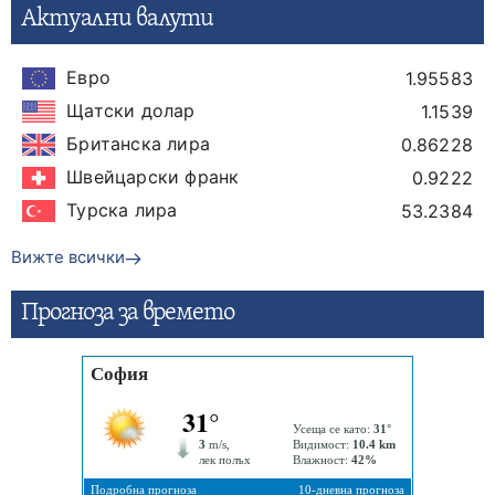
Актуални валути
Евро
1.95583
Щатски долар
1.1539
Британска лира
0.86228
Швейцарски франк
0.9222
Турска лира
53.2384
Вижте всички
Прогнозa за времето