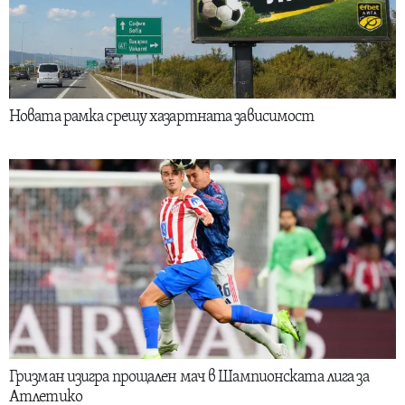
Новата рамка срещу хазартната зависимост
Гризман изигра прощален мач в Шампионската лига за
Атлетико