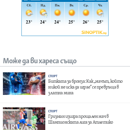
Може да ви хареса също
СПОРТ
Битката за бронза: Как „мачът, който
никой не иска да играе“ се превръща в
златна мина
СПОРТ
Гризман изигра прощален мач в
Шампионската лига за Атлетико