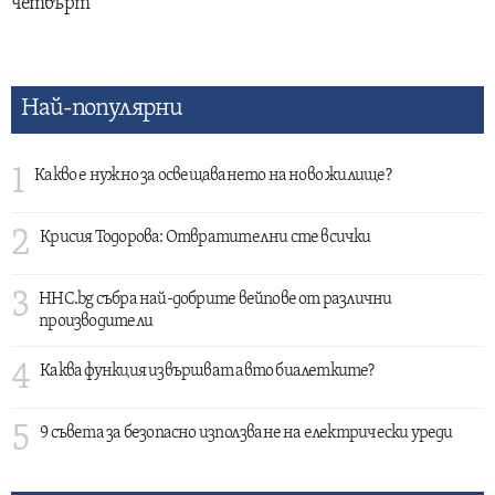
четвърт
Най-популярни
1
Какво е нужно за освещаването на ново жилище?
2
Крисия Тодорова: Отвратителни сте всички
3
HHC.bg събра най-добрите вейпове от различни
производители
4
Каква функция извършват авто биалетките?
5
9 съвета за безопасно използване на електрически уреди