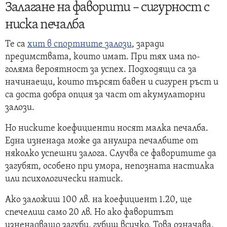
Залагане на фаворити – сигурност с
ниска печалба
Те са
хит в спортните залози
, заради
предимствата, които имат. При тях има по-
голяма вероятност за успех. Подходящи са за
начинаещи, които търсят бавен и сигурен ръст и
са доста добра опция за част от акумулаторни
залози.
Но ниските коефициенти носят малка печалба.
Една изненада може да анулира печалбите от
няколко успешни залога. Случва се фаворитите да
загубят, особено при умора, непозната настилка
или психологически натиск.
Ако заложиш 100 лв. на коефициент 1.20, ще
спечелиш само 20 лв. Но ако фаворитът
изненадващо загуби, губиш всичко. Това означава,