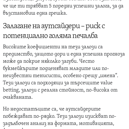
че ще ти трябват 5 поредни успешни залога, за да
възстановиш една грешка.
Залагане на аутсайдери – риск с
потенциално голяма печалба
Високите коефициенти на тези залози са
предимство, защото дори и една успешна прогноза
може да покрие няколко загуби. Често
букмейкърите подценяват младите или по-
неизвестни тенисисти, особено срещу „имена“.
Тези залози са подходящи за търсещите value
betting, залози с реална стойност, по-висока от
очакваната.
Но недостатъците са, че аутсайдерите
побеждават по-рядко. Тези залози изискват по-
задълбочен анализ на формата, мотивацията,