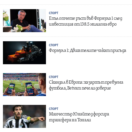
СПОРТ
Епъл отчете ръст във Формула 1 след
инвестиция от 138.5 милиона евро
СПОРТ
Формула 1: Двигателите чакат присъда
СПОРТ
Скандал в Европа: хазартът превзема
футбола, Betvam печели доверие
СПОРТ
Манчестър Юнайтед форсира
трансфера на Тонали