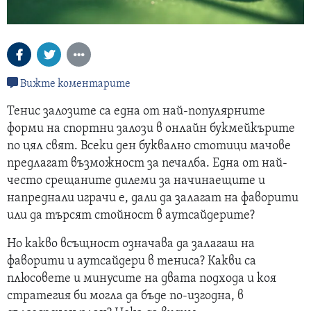
Вижте коментарите
Тенис залозите са една от най-популярните
форми на спортни залози в онлайн букмейкърите
по цял свят. Всеки ден буквално стотици мачове
предлагат възможност за печалба. Една от най-
често срещаните дилеми за начинаещите и
напреднали играчи е, дали да залагат на фаворити
или да търсят стойност в аутсайдерите?
Но какво всъщност означава да залагаш на
фаворити и аутсайдери в тениса? Какви са
плюсовете и минусите на двата подхода и коя
стратегия би могла да бъде по-изгодна, в