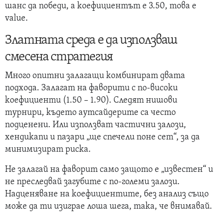
шанс да победи, а коефициентът е 3.50, това е
value.
Златната среда е да използваш
смесена стратегия
Много опитни залагащи комбинират двата
подхода. Залагат на фаворити с по-високи
коефициенти (1.50 – 1.90). Следят нишови
турнири, където аутсайдерите са често
подценени. Или използват частични залози,
хендикапи и пазари „ще спечели поне сет“, за да
минимизират риска.
Не залагай на фаворит само защото е „известен“ и
не преследвай загубите с по-големи залози.
Надценяване на коефициентите, без анализ също
може да ти изиграе лоша шега, така, че внимавай.