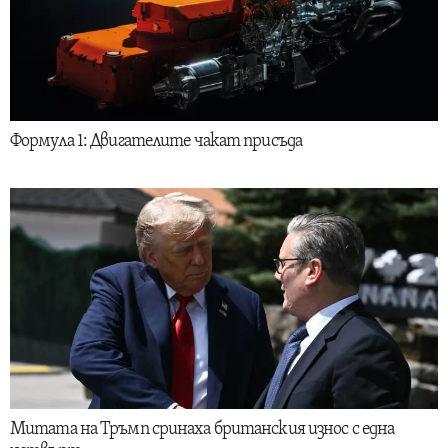
Формула 1: Двигателите чакат присъда
Митата на Тръмп сринаха британския износ с една