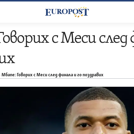
Говорих с Меси след 
их
–
Мбапе: Говорих с Меси след финала и го поздравих