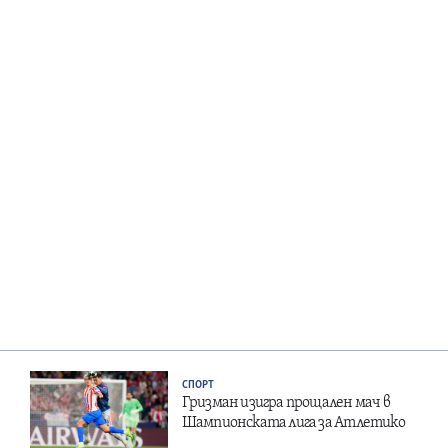
СПОРТ
Гризман изигра прощален мач в
Шампионската лига за Атлетико