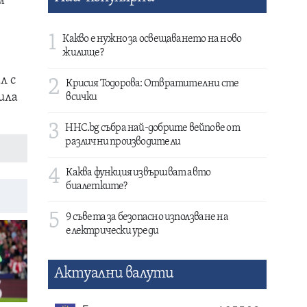
м
1
Какво е нужно за освещаването на ново
жилище?
л с
2
Крисия Тодорова: Отвратителни сте
ила
всички
3
HHC.bg събра най-добрите вейпове от
различни производители
4
Каква функция извършват авто
биалетките?
5
9 съвета за безопасно използване на
електрически уреди
Актуални валути