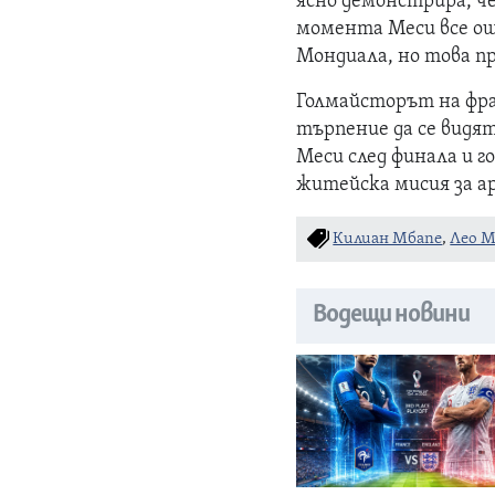
ясно демонстрира, ч
момента Меси все ощ
Мондиала, но това пр
Голмайсторът на фра
търпение да се видят
Меси след финала и г
житейска мисия за 
Килиан Мбапе
,
Лео М
Водещи новини