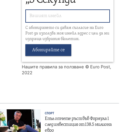
С абонирането си давам съгласие на Euro
Post да използва моя имейл адрес с цел да ми
изпраща избрания бюлетин.
Абонирайте се
Нашите правила за ползване
© Euro Post,
2022
СПОРТ
Епъл отчете ръст във Формула 1
след инвестиция от 138.5 милиона
евро