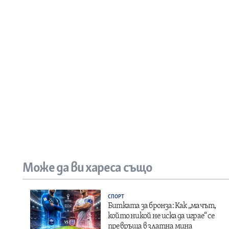
Може да ви хареса също
СПОРТ
Битката за бронза: Как „мачът,
който никой не иска да играе“ се
превръща в златна мина