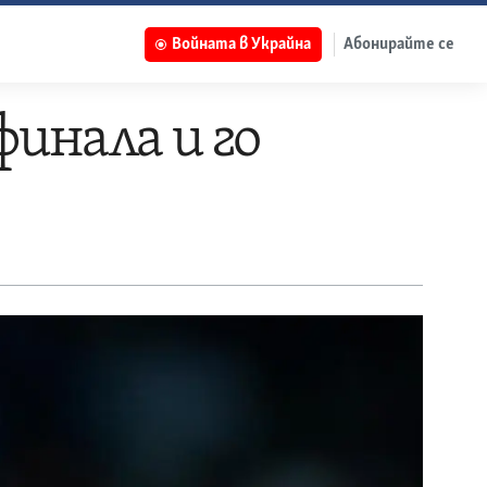
Войната в Украйна
Абонирайте се
финала и го