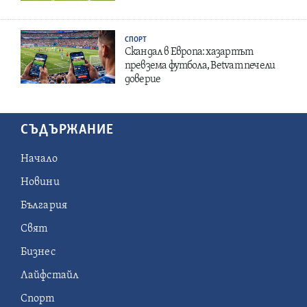
СПОРТ
Скандал в Европа: хазартът
превзема футбола, Betvam печели
доверие
СЪДЪРЖАНИЕ
Начало
Новини
България
Свят
Бизнес
Лайфстайл
Спорт