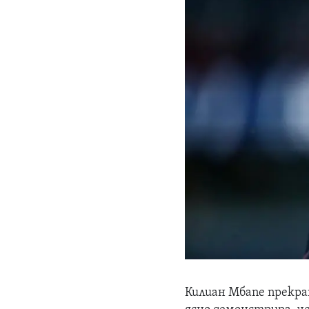
Килиан Мбапе прекра