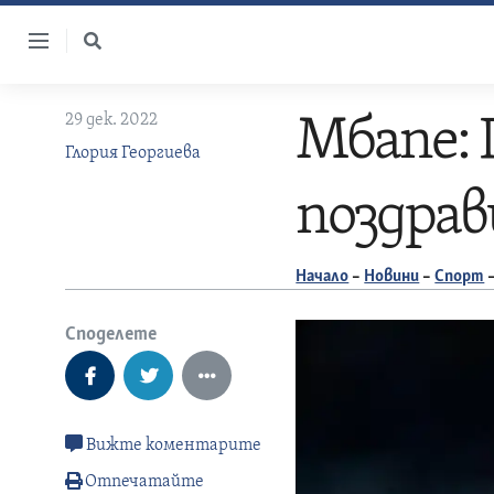
Skip
to
content
29 дек. 2022
Мбапе: 
Глория Георгиева
поздрав
Начало
–
Новини
–
Спорт
Споделете
Вижте коментарите
Отпечатайте