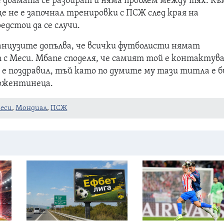
е двамата се разбират и няма проблем между тях. Къ
е не е започнал тренировки с ПСЖ след края на
едстои да се случи.
нцузите допълва, че всички футболисти нямат
 с Меси. Мбапе споделя, че самият той е контактува
о е поздравил, тъй като по думите му тази титла е б
аржентинеца.
еси
,
Мондиал
,
ПСЖ