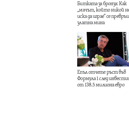
Битката за бронза: Как
„мачът, който никой н
иска да играе“ се превръщ
златна мина
Епъл отчете ръст във
Формула 1 след инвести
от 138.5 милиона евро