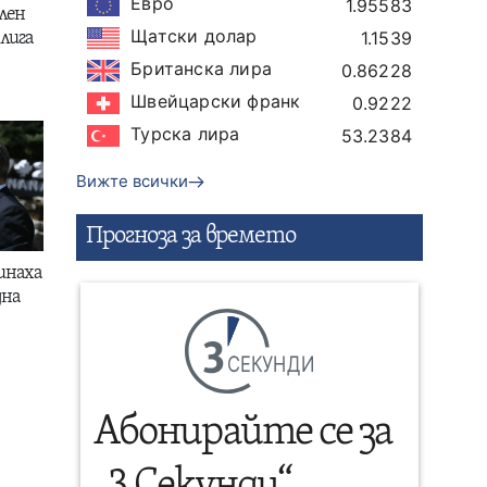
Евро
1.95583
лен
Щатски долар
1.1539
лига
Британска лира
0.86228
Швейцарски франк
0.9222
Турска лира
53.2384
Вижте всички
Прогнозa за времето
инаха
дна
СЕКУНДИ
Абонирайте се за
„3 Секунди“