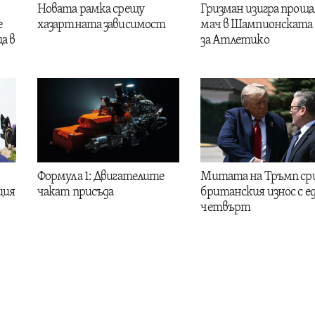
Новата рамка срещу
Гризман изигра проща
е
хазартната зависимост
мач в Шампионската 
а в
за Атлетико
Формула 1: Двигателите
Митата на Тръмп ср
ция
чакат присъда
британския износ с е
четвърт