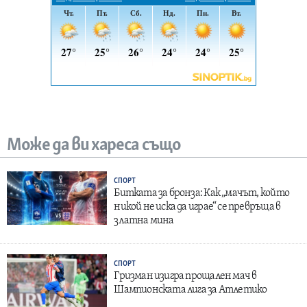
Може да ви хареса също
СПОРТ
Битката за бронза: Как „мачът, който
никой не иска да играе“ се превръща в
златна мина
СПОРТ
Гризман изигра прощален мач в
Шампионската лига за Атлетико