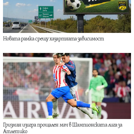
Новата рамка срещу хазартната зависимост
Гризман изигра прощален мач в Шампионската лига за
Атлетико