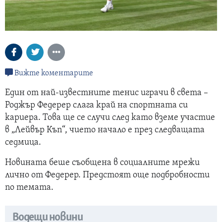
Вижте коментарите
Един от най-известните тенис играчи в света –
Роджър Федерер слага край на спортната си
кариера. Това ще се случи след като вземе участие
в „Лейвър Къп“, чието начало е през следващата
седмица.
Новината беше съобщена в социалните мрежи
лично от Федерер. Предстоят още подбробности
по темата.
Водещи новини