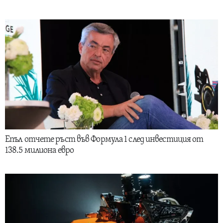
Епъл отчете ръст във Формула 1 след инвестиция от
138.5 милиона евро