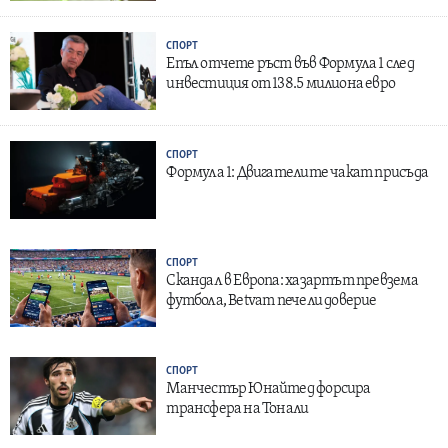
СПОРТ
Епъл отчете ръст във Формула 1 след
инвестиция от 138.5 милиона евро
СПОРТ
Формула 1: Двигателите чакат присъда
СПОРТ
Скандал в Европа: хазартът превзема
футбола, Betvam печели доверие
СПОРТ
Манчестър Юнайтед форсира
трансфера на Тонали