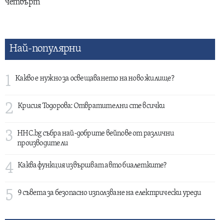
четвърт
Най-популярни
1
Какво е нужно за освещаването на ново жилище?
2
Крисия Тодорова: Отвратителни сте всички
3
HHC.bg събра най-добрите вейпове от различни
производители
4
Каква функция извършват авто биалетките?
5
9 съвета за безопасно използване на електрически уреди