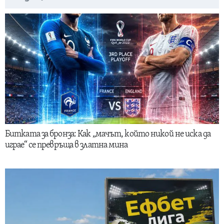
Битката за бронза: Как „мачът, който никой не иска да
играе“ се превръща в златна мина