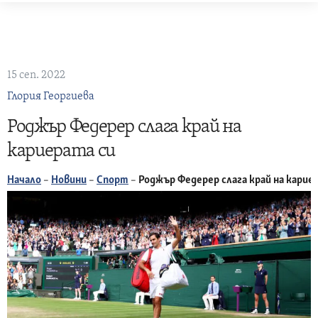
Skip
to
content
15 сеп. 2022
Глория Георгиева
Роджър Федерер слага край на
кариерата си
Начало
–
Новини
–
Спорт
–
Роджър Федерер слага край на карие