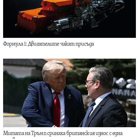
Формула 1: Двигателите чакат присъда
Митата на Тръмп сринаха британския износ с една