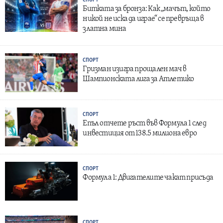
СПОРТ
Битката за бронза: Как „мачът, който
никой не иска да играе“ се превръща в
златна мина
СПОРТ
Гризман изигра прощален мач в
Шампионската лига за Атлетико
СПОРТ
Епъл отчете ръст във Формула 1 след
инвестиция от 138.5 милиона евро
СПОРТ
Формула 1: Двигателите чакат присъда
СПОРТ