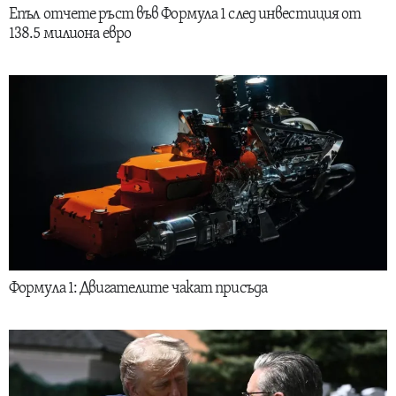
Епъл отчете ръст във Формула 1 след инвестиция от
138.5 милиона евро
Формула 1: Двигателите чакат присъда