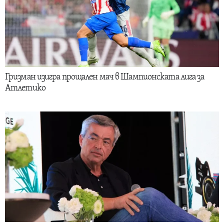
Гризман изигра прощален мач в Шампионската лига за
Атлетико