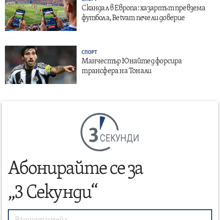
Скандал в Европа: хазартът превзема
футбола, Betvam печели доверие
СПОРТ
Манчестър Юнайтед форсира
трансфера на Тонали
СЕКУНДИ
Абонирайте се за
„3 Секунди“