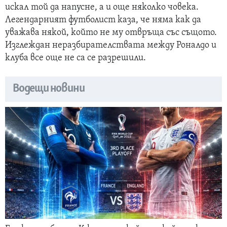
искал той да напусне, а и още няколко човека.
Легендарният футболист каза, че няма как да
уважава някой, който не му отвръща със същото.
Изглеждан неразбирателствата между Роналдо и
клуба все още не са се разрешили.
Водещи новини