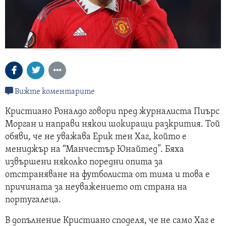
Вижте коментарите
Кристиано Роналдо говори пред журналиста Пиърс
Морган и направи някои шокиращи разкрития. Той
обяви, че не уважава Ерик тен Хаг, който е
мениджър на “Манчестър Юнайтед”. Бяха
извършени няколко поредни опита за
отстраняване на футболиста от тима и това е
причината за неуважението от страна на
португалеца.
В допълнение Кристиано споделя, че не само Хаг е