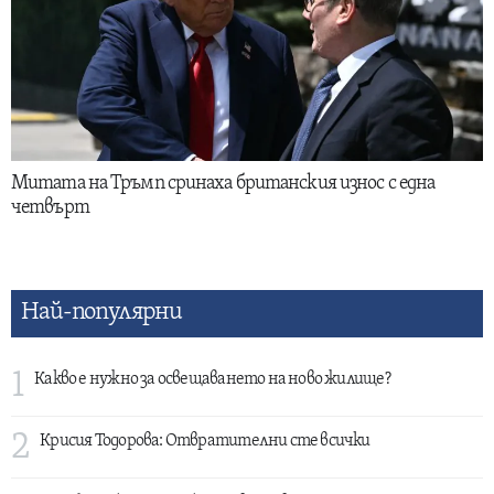
Митата на Тръмп сринаха британския износ с една
четвърт
Най-популярни
1
Какво е нужно за освещаването на ново жилище?
2
Крисия Тодорова: Отвратителни сте всички