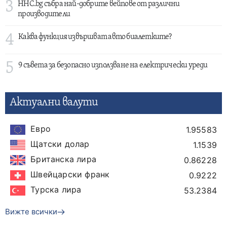
3
HHC.bg събра най-добрите вейпове от различни
производители
4
Каква функция извършват авто биалетките?
5
9 съвета за безопасно използване на електрически уреди
Актуални валути
Евро
1.95583
Щатски долар
1.1539
Британска лира
0.86228
Швейцарски франк
0.9222
Турска лира
53.2384
Вижте всички