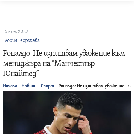
Skip
to
content
15 ное. 2022
Глория Георгиева
Роналдо: Не изпитвам уважение към
мениджъра на “Манчестър
Юнайтед”
Начало
–
Новини
–
Спорт
–
Роналдо: Не изпитвам уважение къ