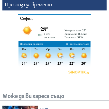
Прогнозa за времето
Може да ви хареса също