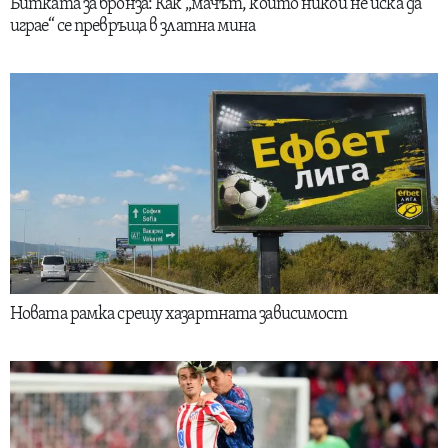
Битката за бронза: Как „мачът, който никой не иска да
играе“ се превръща в златна мина
Новата рамка срещу хазартната зависимост