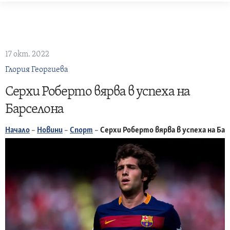
Skip
to
content
17 окт. 2022
Глория Георгиева
Серхи Роберто вярва в успеха на
Барселона
Начало
–
Новини
–
Спорт
–
Серхи Роберто вярва в успеха на Ба