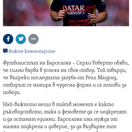
Вижте коментарите
Футболистът на Барселона – Серхи Роберто обяви,
че силно вярва в успеха на своя отбор. Той твърди,
че въпреки последната загуба от Реал Мадрид,
отборът се намира в чудесна форма и са готови за
победи.
Най-важното нещо в такъв момент е както
ръководството, така и феновете да се подкрепят
и да останат единни. Барселона има нужда от
голяма подкрепа и доверие, за да възвърне топ