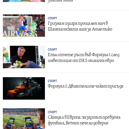
златна мина
СПОРТ
Гризман изигра прощален мач в
Шампионската лига за Атлетико
СПОРТ
Епъл отчете ръст във Формула 1 след
инвестиция от 138.5 милиона евро
СПОРТ
Формула 1: Двигателите чакат присъда
СПОРТ
Скандал в Европа: хазартът превзема
футбола, Betvam печели доверие