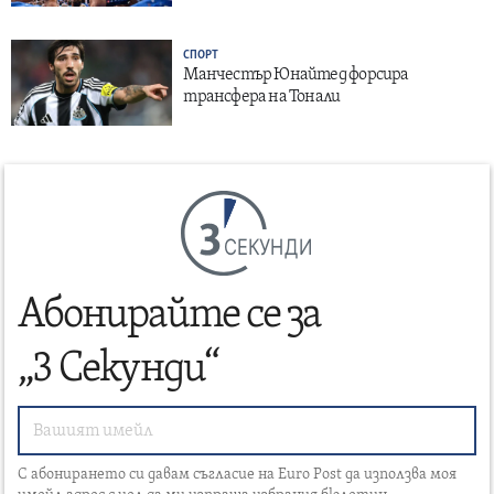
СПОРТ
Манчестър Юнайтед форсира
трансфера на Тонали
СЕКУНДИ
Абонирайте се за
„3 Секунди“
С абонирането си давам съгласие на Euro Post да използва моя