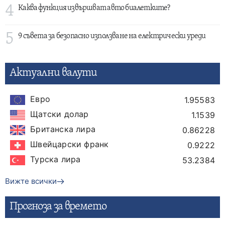
4
Каква функция извършват авто биалетките?
5
9 съвета за безопасно използване на електрически уреди
Актуални валути
Евро
1.95583
Щатски долар
1.1539
Британска лира
0.86228
Швейцарски франк
0.9222
Турска лира
53.2384
Вижте всички
Прогнозa за времето