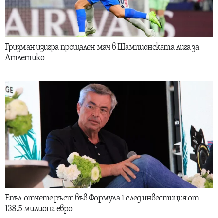
Гризман изигра прощален мач в Шампионската лига за
Атлетико
Епъл отчете ръст във Формула 1 след инвестиция от
138.5 милиона евро