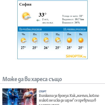
Може да ви хареса също
СПОРТ
Битката за бронза: Как „мачът, който
никой не иска да играе“ се превръща в