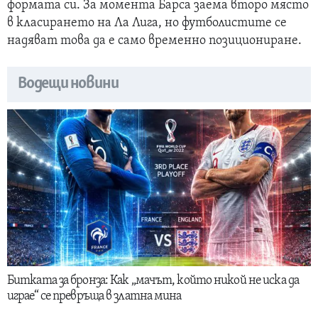
формата си. За момента Барса заема второ място
в класирането на Ла Лига, но футболистите се
надяват това да е само временно позициониране.
Водещи новини
Битката за бронза: Как „мачът, който никой не иска да
играе“ се превръща в златна мина