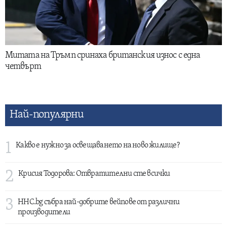
Митата на Тръмп сринаха британския износ с една
четвърт
Най-популярни
1
Какво е нужно за освещаването на ново жилище?
2
Крисия Тодорова: Отвратителни сте всички
3
HHC.bg събра най-добрите вейпове от различни
производители