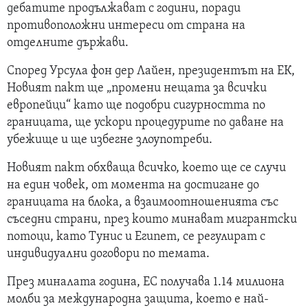
дебатите продължават с години, поради
противоположни интереси от страна на
отделните държави.
Според Урсула фон дер Лайен, президентът на ЕК,
Новият пакт ще „промени нещата за всички
европейци“ като ще подобри сигурността по
границата, ще ускори процедурите по даване на
убежище и ще избегне злоупотреби.
Новият пакт обхваща всичко, което ще се случи
на един човек, от момента на достигане до
границата на блока, а взаимоотношенията със
съседни страни, през които минават мигрантски
потоци, като Тунис и Египет, се регулират с
индивидуални договори по темата.
През миналата година, ЕС получава 1.14 милиона
молби за международна защита, което е най-