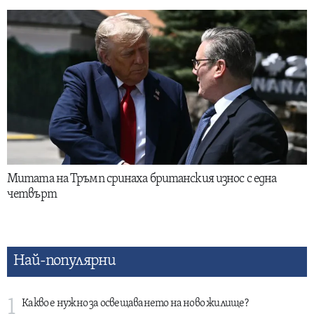
Митата на Тръмп сринаха британския износ с една
четвърт
Най-популярни
1
Какво е нужно за освещаването на ново жилище?