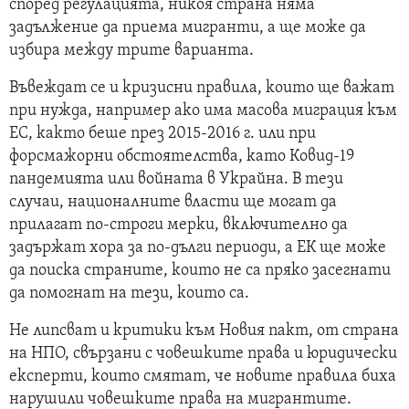
според регулацията, никоя страна няма
задължение да приема мигранти, а ще може да
избира между трите варианта.
Въвеждат се и кризисни правила, които ще важат
при нужда, например ако има масова миграция към
ЕС, както беше през 2015-2016 г. или при
форсмажорни обстоятелства, като Ковид-19
пандемията или войната в Украйна. В тези
случаи, националните власти ще могат да
прилагат по-строги мерки, включително да
задържат хора за по-дълги периоди, а ЕК ще може
да поиска страните, които не са пряко засегнати
да помогнат на тези, които са.
Не липсват и критики към Новия пакт, от страна
на НПО, свързани с човешките права и юридически
експерти, които смятат, че новите правила биха
нарушили човешките права на мигрантите.