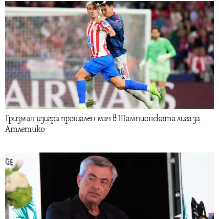
Гризман изигра прощален мач в Шампионската лига за
Атлетико