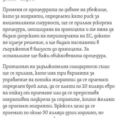
Променя се процедурата по даване на убежище,
като за мигранти, определени като риск за
националната сигурност, ще се прилага ускорена
процедура, инициирана на границата и те няма да
бъдат допускани на територията на ЕС, докато
не излезе решение, а ще бъдат настанени в
съоръжения в близост до границата. За
останалите ще важи обикновената процедура.
Принципът на задължителна солидарност също
ще се прилага, като има три варианта за
управление на потока мигранти: да се приемат
определен брой лица, да се плати по 20 хиляди евро
на отказ от приемане или да се предоставя
оперативна подкрепа за страните, които желаят
да приемат мигранти. Брюксел цели да се
приемат по около 30 хиляди души годишно, но