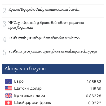
2
Крисия Тодорова: Отвратителни сте всички
3
HHC.bg събра най-добрите вейпове от различни
производители
4
Каква функция извършват авто биалетките?
5
9 съвета за безопасно използване на електрически уреди
Актуални валути
Евро
1.95583
Щатски долар
1.1539
Британска лира
0.86228
Швейцарски франк
0.9222