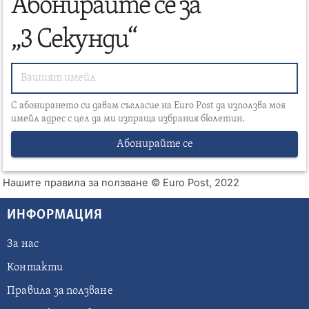
Абонирайте се за
„3 Секунди“
С абонирането си давам съгласие на Euro Post да използва моя
имейл адрес с цел да ми изпраща избрания бюлетин.
Абонирайте се
Нашите правила за ползване
© Euro Post, 2022
ИНФОРМАЦИЯ
За нас
Контакти
Правила за ползване