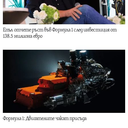
Епъл отчете ръст във Формула 1 след инвестиция от
138.5 милиона евро
Формула 1: Двигателите чакат присъда