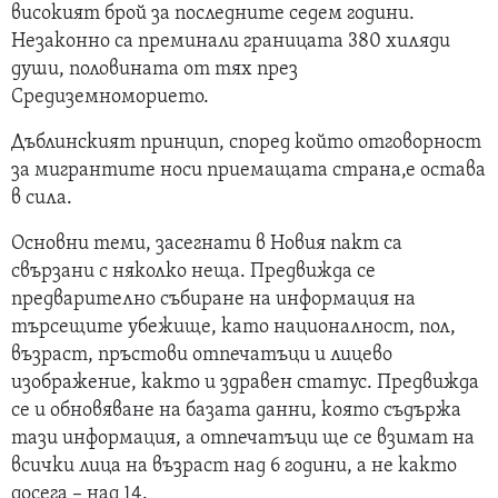
високият брой за последните седем години.
Незаконно са преминали границата 380 хиляди
души, половината от тях през
Средиземноморието.
Дъблинският принцип, според който отговорност
за мигрантите носи приемащата страна,е остава
в сила.
Основни теми, засегнати в Новия пакт са
свързани с няколко неща. Предвижда се
предварително събиране на информация на
търсещите убежище, като националност, пол,
възраст, пръстови отпечатъци и лицево
изображение, както и здравен статус. Предвижда
се и обновяване на базата данни, която съдържа
тази информация, а отпечатъци ще се взимат на
всички лица на възраст над 6 години, а не както
досега – над 14.