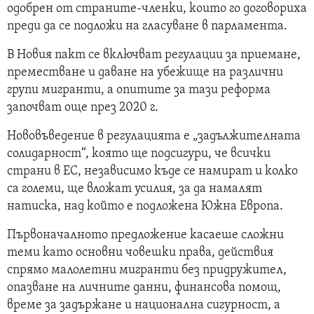
одобрен от страните-членки, които го договориха
преди да се подложи на гласуване в парламента.
В Новия пакт се включват регулации за приемане,
преместване и даване на убежище на различни
групи мигранти, а опитите за тази реформа
започват още през 2020 г.
Нововъведение в регулацията е „задължителната
солидарност“, която ще подсигури, че всички
страни в ЕС, независимо къде се намират и колко
са големи, ще вложат усилия, за да намалят
натиска, над който е подложена Южна Европа.
Първоначалното предложение касаеше сложни
теми като основни човешки права, действия
спрямо малолетни мигранти без придружител,
опазване на личните данни, финансова помощ,
време за задържане и национална сигурност, а