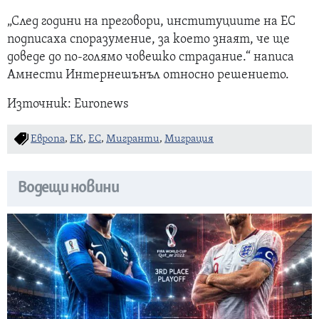
„След години на преговори, институциите на ЕС
подписаха споразумение, за което знаят, че ще
доведе до по-голямо човешко страдание.“ написа
Амнести Интернешънъл относно решението.
Източник: Euronews
Европа
,
ЕК
,
ЕС
,
Мигранти
,
Миграция
Водещи новини