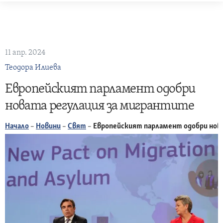
Skip
to
content
11 апр. 2024
Теодора Илиева
Европейският парламент одобри
новата регулация за мигрантите
Начало
–
Новини
–
Свят
–
Европейският парламент одобри нов