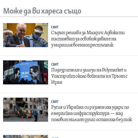
Може да ви хареса също
СВЯТ
Съдът решава за Младич: Адвокати
настояват за освобождаване на
умиращия военнопрестъпник
СВЯТ
Подозрителни залози на Polymarket и
Уолстрийт около войната на Тръмп с
Иран
СВЯТ
Русия и Украйна си размениха удари по
енергийна инфраструктура — над
половин милион души останаха без ток