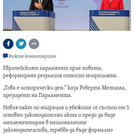
Вижте коментарите
Европейският парламент прие новата,
реформирана регулация относно миграцията.
„Това е исторически ден.“ каза Роберта Метцола,
президент на Парламента.
Новия пакт по миграция и убежище се състои от 5
основни законодателни акта и преди да бъде
имплементиран в националните
законодателства, трябва да бъде формално