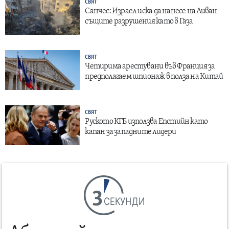
СВЯТ
Санчес: Израел иска да нанесе на Ливан
същите разрушения като в Газа
СВЯТ
Четирима арестувани във Франция за
предполагаем шпионаж в полза на Китай
СВЯТ
Руското КГБ използва Епстийн като
капан за западните лидери
СЕКУНДИ