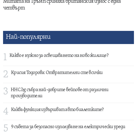
Митата на Тръмп сринаха британския износ с една
четвърт
Най-популярни
1
Какво е нужно за освещаването на ново жилище?
2
Крисия Тодорова: Отвратителни сте всички
3
HHC.bg събра най-добрите вейпове от различни
производители
4
Каква функция извършват авто биалетките?
5
9 съвета за безопасно използване на електрически уреди