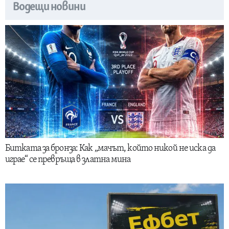
Водещи новини
Битката за бронза: Как „мачът, който никой не иска да
играе“ се превръща в златна мина