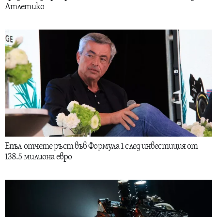
Атлетико
Епъл отчете ръст във Формула 1 след инвестиция от
138.5 милиона евро