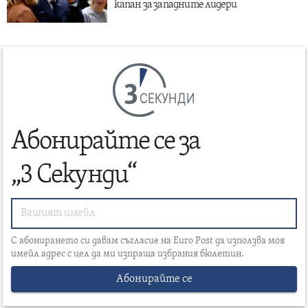
капан за западните лидери
СЕКУНДИ
Абонирайте се за
„3 Секунди“
С абонирането си давам съгласие на Euro Post да използва моя
имейл адрес с цел да ми изпраща избрания бюлетин.
Абонирайте се