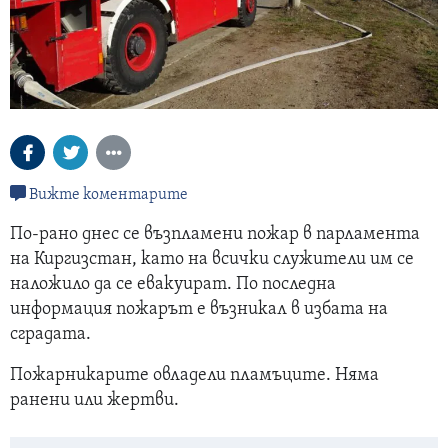
Вижте коментарите
По-рано днес се възпламени пожар в парламента
на Киргизстан, като на всички служители им се
наложило да се евакуират. По последна
информация пожарът е възникал в избата на
сградата.
Пожарникарите овладели пламъците. Няма
ранени или жертви.