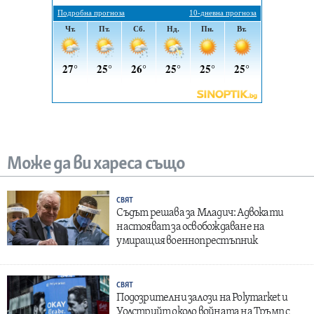
Може да ви хареса също
СВЯТ
Съдът решава за Младич: Адвокати
настояват за освобождаване на
умиращия военнопрестъпник
СВЯТ
Подозрителни залози на Polymarket и
Уолстрийт около войната на Тръмп с