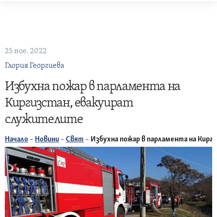
Skip
to
content
25 ное. 2022
Глория Георгиева
Избухна пожар в парламента на
Киргизстан, евакуират
служителите
Начало
–
Новини
–
Свят
–
Избухна пожар в парламента на Кирг