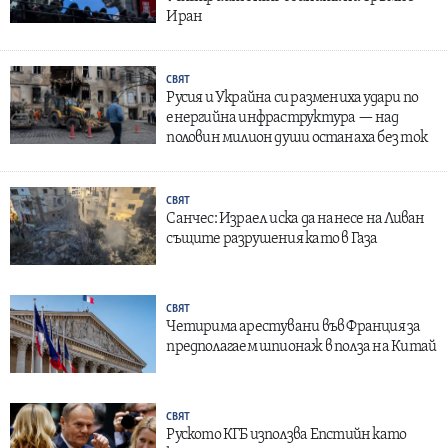
Иран
СВЯТ
Русия и Украйна си размениха удари по
енергийна инфраструктура — над
половин милион души останаха без ток
СВЯТ
Санчес: Израел иска да нанесе на Ливан
същите разрушения като в Газа
СВЯТ
Четирима арестувани във Франция за
предполагаем шпионаж в полза на Китай
СВЯТ
Руското КГБ използва Епстийн като