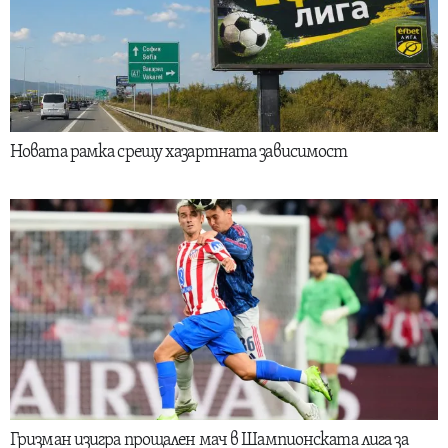
Новата рамка срещу хазартната зависимост
Гризман изигра прощален мач в Шампионската лига за