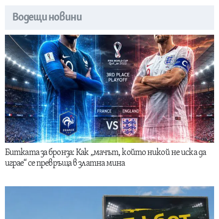
Водещи новини
Битката за бронза: Как „мачът, който никой не иска да
играе“ се превръща в златна мина