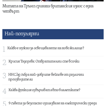
Митата на Тръмп сринаха британския износ с една
четвърт
Най-популярни
1
Какво е нужно за освещаването на ново жилище?
2
Крисия Тодорова: Отвратителни сте всички
3
HHC.bg събра най-добрите вейпове от различни
производители
4
Каква функция извършват авто биалетките?
5
9 съвета за безопасно използване на електрически уреди