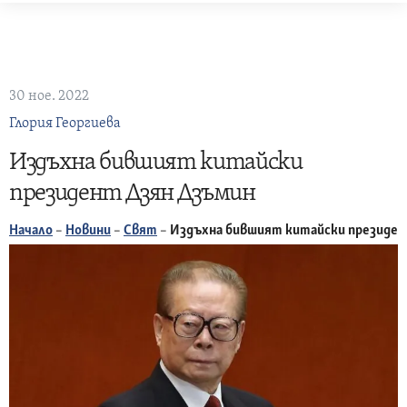
Skip
to
content
30 ное. 2022
Глория Георгиева
Издъхна бившият китайски
президент Дзян Дзъмин
Начало
–
Новини
–
Свят
–
Издъхна бившият китайски президен