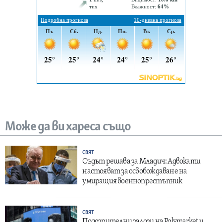
Може да ви хареса също
СВЯТ
Съдът решава за Младич: Адвокати
настояват за освобождаване на
умиращия военнопрестъпник
СВЯТ
Подозрителни залози на Polymarket и