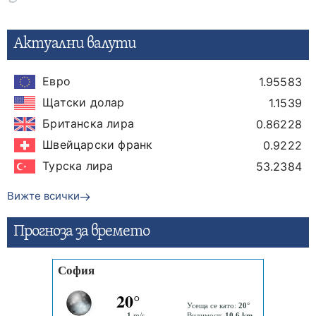
Актуални валути
Евро
1.95583
Щатски долар
1.1539
Британска лира
0.86228
Швейцарски франк
0.9222
Турска лира
53.2384
Вижте всички
Прогнозa за времето