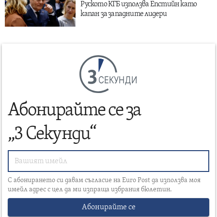
Руското КГБ използва Епстийн като
капан за западните лидери
СЕКУНДИ
Абонирайте се за
„3 Секунди“
С абонирането си давам съгласие на Euro Post да използва моя
имейл адрес с цел да ми изпраща избрания бюлетин.
Абонирайте се