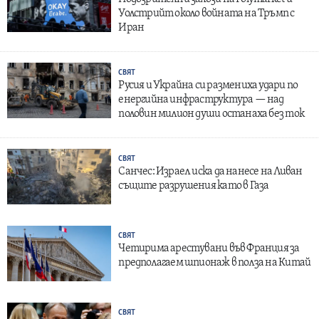
Уолстрийт около войната на Тръмп с
Иран
СВЯТ
Русия и Украйна си размениха удари по
енергийна инфраструктура — над
половин милион души останаха без ток
СВЯТ
Санчес: Израел иска да нанесе на Ливан
същите разрушения като в Газа
СВЯТ
Четирима арестувани във Франция за
предполагаем шпионаж в полза на Китай
СВЯТ