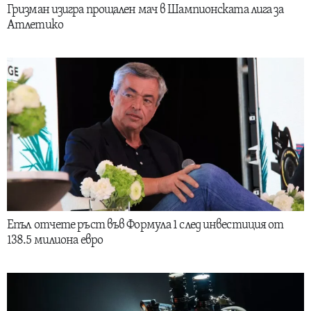
Гризман изигра прощален мач в Шампионската лига за
Атлетико
Епъл отчете ръст във Формула 1 след инвестиция от
138.5 милиона евро