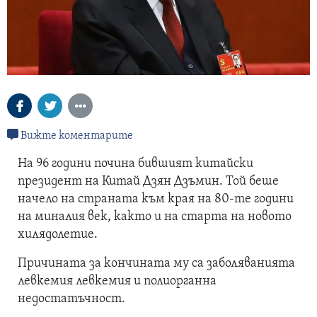
Вижте коментарите
На 96 години почина бившият китайски
президент на Китай Дзян Дзъмин. Той беше
начело на страната към края на 80-те години
на миналия век, както и на старта на новото
хилядолетие.
Причината за кончината му са заболяванията
левкемия левкемия и полиорганна
недостатъчност.