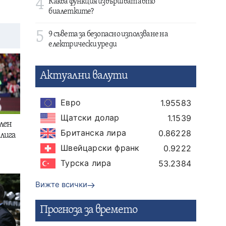
4
Каква функция извършват авто
биалетките?
5
9 съвета за безопасно използване на
електрически уреди
Актуални валути
Евро
1.95583
Щатски долар
1.1539
лен
Британска лира
0.86228
лига
Швейцарски франк
0.9222
Турска лира
53.2384
Вижте всички
Прогнозa за времето