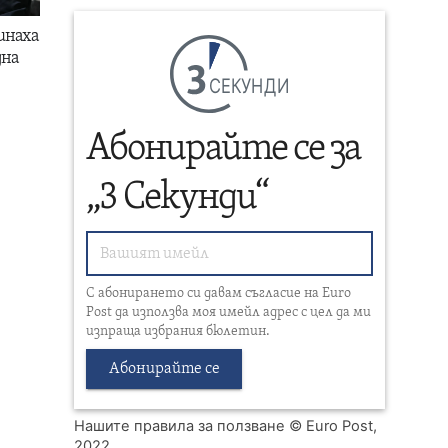
инаха
дна
СЕКУНДИ
Абонирайте се за
„3 Секунди“
С абонирането си давам съгласие на Euro
Post да използва моя имейл адрес с цел да ми
изпраща избрания бюлетин.
Абонирайте се
Нашите правила за ползване
© Euro Post,
2022