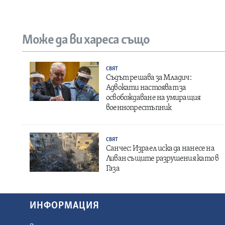
Може да ви хареса също
СВЯТ
Съдът решава за Младич:
Адвокати настояват за
освобождаване на умиращия
военнопрестъпник
СВЯТ
Санчес: Израел иска да нанесе на
Ливан същите разрушения като в
Газа
ИНФОРМАЦИЯ