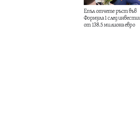
Епъл отчете ръст във
Формула 1 след инвести
от 138.5 милиона евро