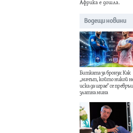
Африка е дошла.
Водещи новини
Битката за бронза: Как
„мачът, който никой н
иска да играе“ се превръщ
златна мина