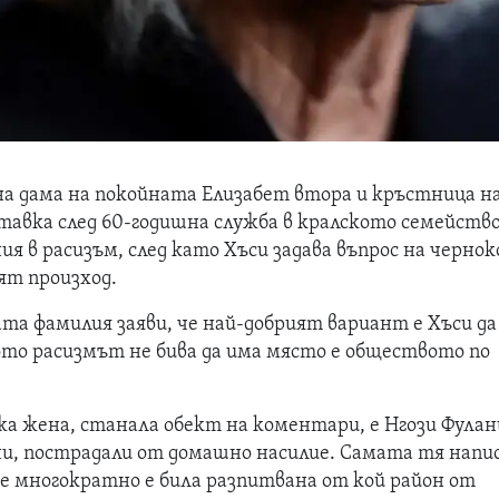
на дама на покойната Елизабет втора и кръстница н
тавка след 60-годишна служба в кралското семейство
я в расизъм, след като Хъси задава въпрос на черно
ят произход.
та фамилия заяви, че най-добрият вариант е Хъси да
ото расизмът не бива да има място е обществото по
а жена, станала обект на коментари, е Нгози Фулани
и, пострадали от домашно насилие. Самата тя напис
е многократно е била разпитвана от кой район от