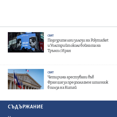
СВЯТ
Подозрителни залози на Polymarket
и Уолстрийт около войната на
Тръмп с Иран
СВЯТ
Четирима арестувани във
Франция за предполагаем шпионаж
в полза на Китай
СЪДЪРЖАНИЕ