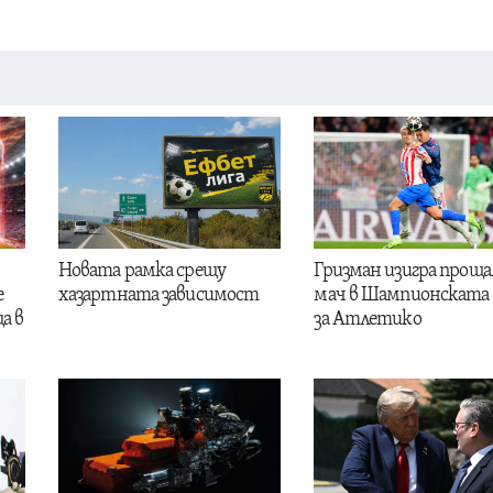
Новата рамка срещу
Гризман изигра проща
е
хазартната зависимост
мач в Шампионската 
а в
за Атлетико