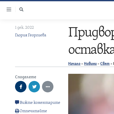
Skip
to
content
1 дек. 2022
Придвор
Глория Георгиева
оставка
Начало
–
Новини
–
Свят
–
Споделете
Вижте коментарите
Отпечатайте