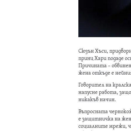
Сюзън Хъси, придвор
принц Хари подаде ос
Причината – обвинени
жена откъде е нейни
Говорител на кралска
напусне работа, защ
никакъв начин.
Въпросната чернокож
е защитничка на жен
социалните мрежи, ч