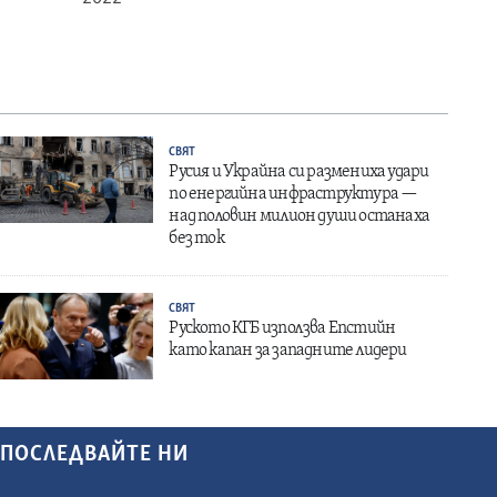
СВЯТ
Русия и Украйна си размениха удари
по енергийна инфраструктура —
над половин милион души останаха
без ток
СВЯТ
Руското КГБ използва Епстийн
като капан за западните лидери
ПОСЛЕДВАЙТЕ НИ