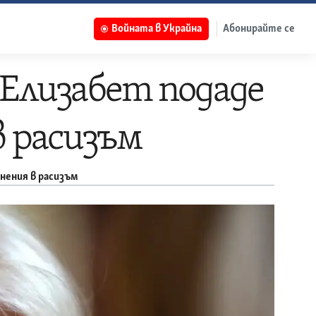
Войната в Украйна
Абонирайте се
 Елизабет подаде
в расизъм
инения в расизъм