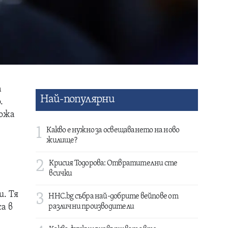
а
Най-популярни
.
кожа
1
Какво е нужно за освещаването на ново
жилище?
2
Крисия Тодорова: Отвратителни сте
всички
. Тя
3
HHC.bg събра най-добрите вейпове от
а в
различни производители