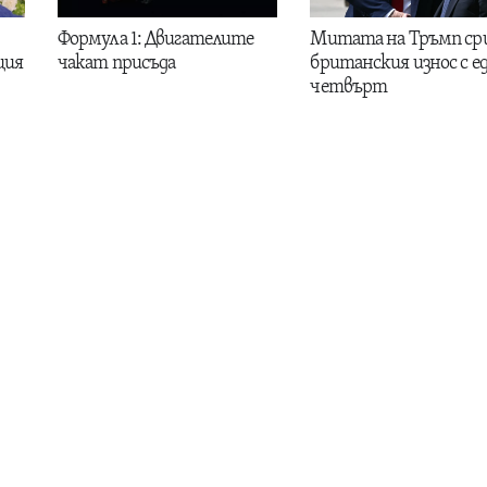
Формула 1: Двигателите
Митата на Тръмп ср
ция
чакат присъда
британския износ с е
четвърт