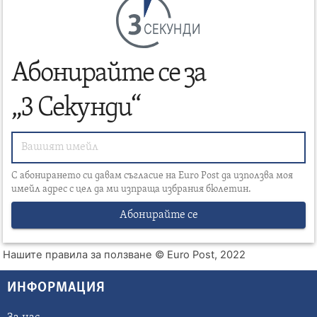
СЕКУНДИ
Абонирайте се за
„3 Секунди“
С абонирането си давам съгласие на Euro Post да използва моя
имейл адрес с цел да ми изпраща избрания бюлетин.
Абонирайте се
Нашите правила за ползване
© Euro Post, 2022
ИНФОРМАЦИЯ