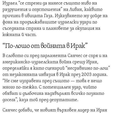
Израел “се стреми да нанесе същото ниво на
разрушения и опустошения” на Ливан, каквито
причини в ивицата Газа. Изказването му дойде на
фона на продължаващите израелски удари по
съседната страна и плановете за окупация на
южната й част.
“По-лошо от войната в Ирак”
В словото си пред парламента Санчес се спря и на
американско-израелската война срещу Иран,
определяйки я като сценарий “несравнимо по-лош”
от незаконната инвазия в Ирак през 2003 година.
“Не сме изправени пред същото — това е нещо
много по-тежко. С потенциален удар, чийто
обхват и дълбочина надхвърлят всичко познато
досега”, каза той пред депутатите.
Санчес добави, че новият върховен лидер на Иран