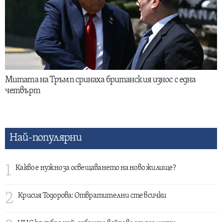
Митата на Тръмп сринаха британския износ с една
четвърт
Най-популярни
1
Какво е нужно за освещаването на ново жилище?
2
Крисия Тодорова: Отвратителни сте всички