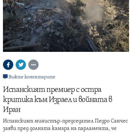
Вижте коментарите
Испанският премиер с остра
критика към Израел и войната в
Иран
Испанският министър-председател Педро Санчес
заяви пред долната камара на парламента, че