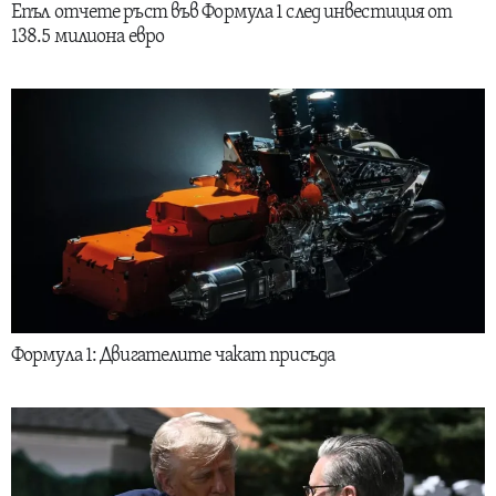
Епъл отчете ръст във Формула 1 след инвестиция от
138.5 милиона евро
Формула 1: Двигателите чакат присъда