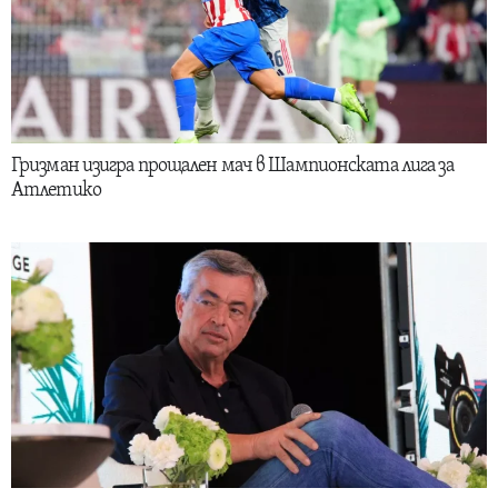
Гризман изигра прощален мач в Шампионската лига за
Атлетико