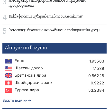
3
HHC.bg събра най-добрите вейпове от различни
производители
4
Каква функция извършват авто биалетките?
5
9 съвета за безопасно използване на електрически уреди
Актуални валути
Евро
1.95583
Щатски долар
1.1539
Британска лира
0.86228
Швейцарски франк
0.9222
Турска лира
53.2384
Вижте всички