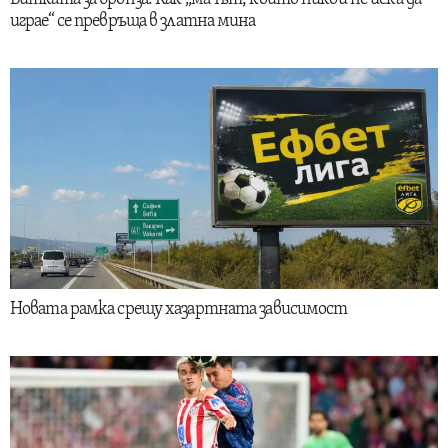
играе“ се превръща в златна мина
Новата рамка срещу хазартната зависимост