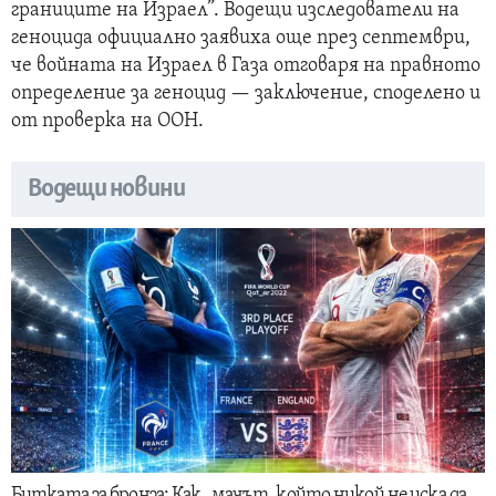
границите на Израел”. Водещи изследователи на
геноцида официално заявиха още през септември,
че войната на Израел в Газа отговаря на правното
определение за геноцид — заключение, споделено и
от проверка на ООН.
Водещи новини
Битката за бронза: Как „мачът, който никой не иска да