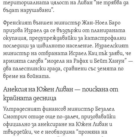
териториалната цялост на Ливан “не трябва да
бъдат нарушавани”.
Френският външен министър Жан-Ноел Баро
призова Израел да се въздържи от планираната
окупация, предупреждавайки за катастрофални
последици за цивилното население. Израелският
министър на отбраната Исраел Кац пък заяви, че
армията следва “модела на Рафах и Бейт Ханун” —
два палестински града, сравнени със земята по
време на войната.
Анексия на Южен Ливан — поискана от
крайната десница
Ултрадесният финансов министър Безалел
Смотрич отиде още по-далеч, призовавайки
официално за анексиране на Южен Ливан и
твърдейки, че е необходима “промяна на