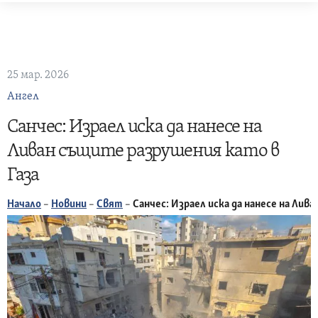
Skip
to
content
25 мар. 2026
Ангел
Санчес: Израел иска да нанесе на
Ливан същите разрушения като в
Газа
Начало
–
Новини
–
Свят
–
Санчес: Израел иска да нанесе на Лив