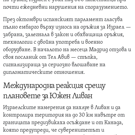
почти ежедневни нарушения на споразумението.
През октомври испанският парламент гласува
пълно ембарго върху износа на оръжия за Израел —
забрана, залегнала в закон и обхващаща оръжия,
технологии с двойна употреба и военно
оборудване. В началото на месеца Мадрид отзова и
своя посланик от Тел Авив — стъпка,
сигнализираща за сериозно влошаване на
дипломатическите отношения.
Международна реакция срещу
плановете за Южен Ливан
Израелските намерения да нахлуе в Ливан и да
контролира територия на до 30 км навътре от
границата предизвикаха осъждане и от Канада,
която предупреди, че суверенитетът и