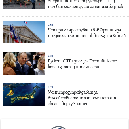
енергийна инфраструктура — над
половин милион души останаха без ток
СВЯТ
Четирима арестувани във Франция за
предполагаем шпионаж в полза на Китай
СВЯТ
Руското КГБ използва Епстийн като
капан за западните лидери
СВЯТ
Учени предупреждават за
въздействието на затоплянето на
океана върху Япония