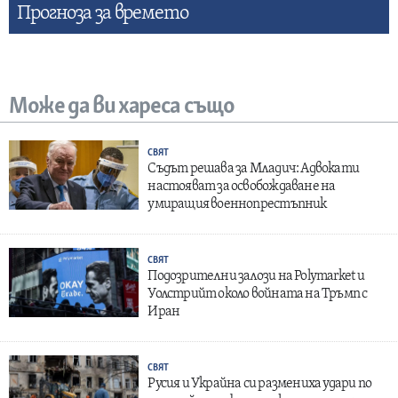
Прогнозa за времето
Може да ви хареса също
СВЯТ
Съдът решава за Младич: Адвокати
настояват за освобождаване на
умиращия военнопрестъпник
СВЯТ
Подозрителни залози на Polymarket и
Уолстрийт около войната на Тръмп с
Иран
СВЯТ
Русия и Украйна си размениха удари по