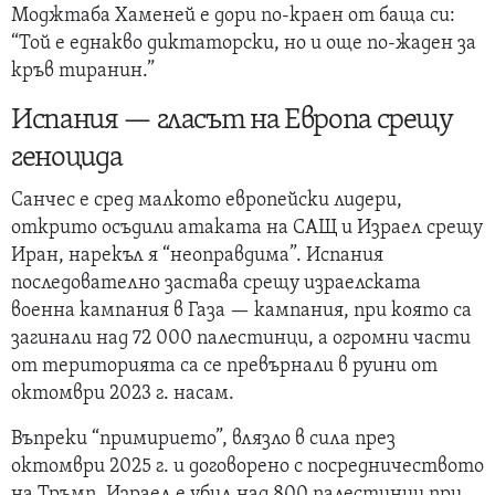
Моджтаба Хаменей е дори по-краен от баща си:
“Той е еднакво диктаторски, но и още по-жаден за
кръв тиранин.”
Испания — гласът на Европа срещу
геноцида
Санчес е сред малкото европейски лидери,
открито осъдили атаката на САЩ и Израел срещу
Иран, нарекъл я “неоправдима”. Испания
последователно застава срещу израелската
военна кампания в Газа — кампания, при която са
загинали над 72 000 палестинци, а огромни части
от територията са се превърнали в руини от
октомври 2023 г. насам.
Въпреки “примирието”, влязло в сила през
октомври 2025 г. и договорено с посредничеството
на Тръмп, Израел е убил над 800 палестинци при