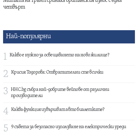
Митата на Тръмп сринаха британския износ с една
четвърт
Най-популярни
1
Какво е нужно за освещаването на ново жилище?
2
Крисия Тодорова: Отвратителни сте всички
3
HHC.bg събра най-добрите вейпове от различни
производители
4
Каква функция извършват авто биалетките?
5
9 съвета за безопасно използване на електрически уреди