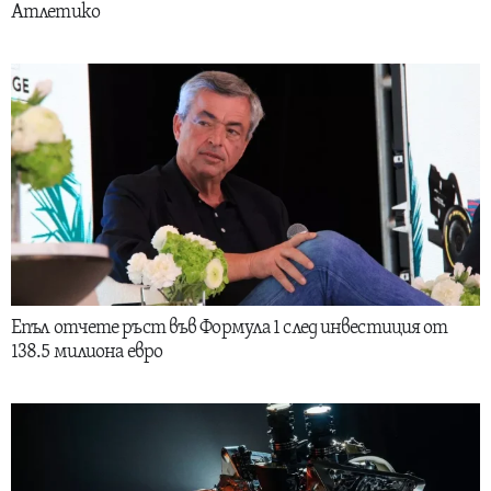
Атлетико
Епъл отчете ръст във Формула 1 след инвестиция от
138.5 милиона евро