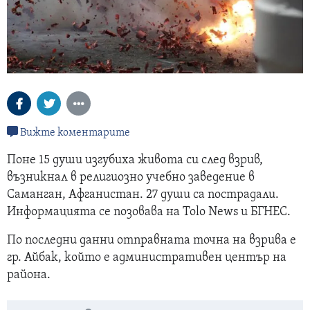
Вижте коментарите
Поне 15 души изгубиха живота си след взрив,
възникнал в религиозно учебно заведение в
Саманган, Афганистан. 27 души са пострадали.
Информацията се позовава на Tolo News и БГНЕС.
По последни данни отправната точна на взрива е
гр. Айбак, който е административен център на
района.