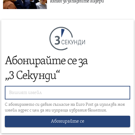
капан за западните лидери
СЕКУНДИ
Абонирайте се за
„3 Секунди“
С абонирането си давам съгласие на Euro Post да използва моя
имейл адрес с цел да ми изпраща избрания бюлетин.
Абонирайте се