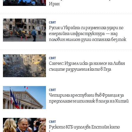
Иран
СВЯТ
Русия и Украйна си размениха удари по
енергийна инфраструктура — над
половин милион души останаха без ток
СВЯТ
Санчес: Израел иска да нанесе на Ливан
същите разрушения като в Газа
СВЯТ
Четирима арестувани във Франция за
предполагаем шпионаж в полза на Китай
СВЯТ
Руското КГБ използва Епстийн като