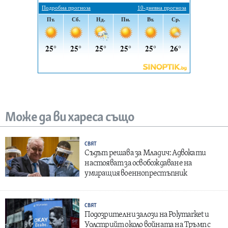
Може да ви хареса също
СВЯТ
Съдът решава за Младич: Адвокати
настояват за освобождаване на
умиращия военнопрестъпник
СВЯТ
Подозрителни залози на Polymarket и
Уолстрийт около войната на Тръмп с