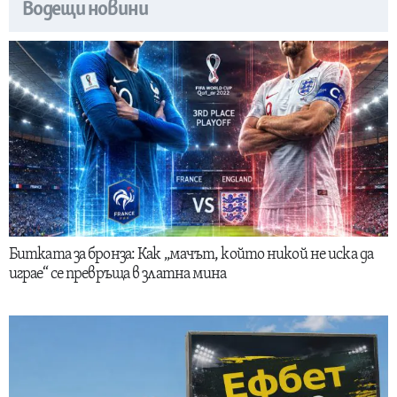
Водещи новини
Битката за бронза: Как „мачът, който никой не иска да
играе“ се превръща в златна мина