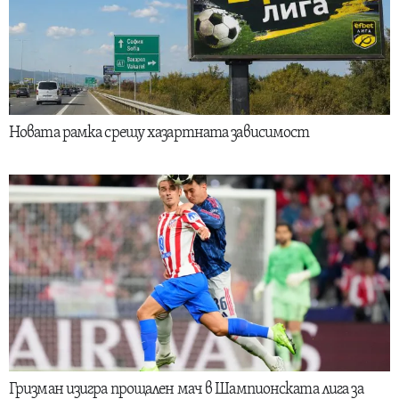
Новата рамка срещу хазартната зависимост
Гризман изигра прощален мач в Шампионската лига за