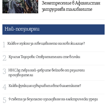
Земетресение в Афганистан
затруднява талибаните
Най-популярни
1
Какво е нужно за освещаването на ново жилище?
2
Крисия Тодорова: Отвратителни сте всички
3
HHC.bg събра най-добрите вейпове от различни
производители
4
Каква функция извършват авто биалетките?
5
9 съвета за безопасно използване на електрически уреди