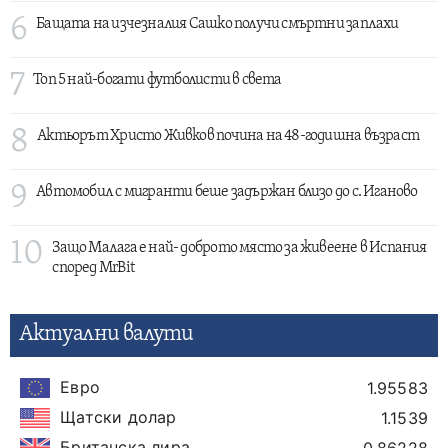
6
Бащата на изчезналия Сашко получи смъртни заплахи
7
Топ 5 най-богати футболисти в света
8
Актьорът Христо Живков почина на 48-годишна възраст
9
Автомобил с мигранти беше задържан близо до с. Иганово
10
Защо Малага е най- доброто място за живеене в Испания
според MrBit
Актуални валути
Евро
1.95583
Щатски долар
1.1539
Британска лира