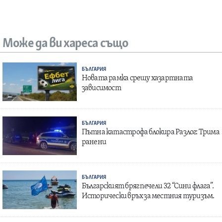
Може да ви хареса също
БЪЛГАРИЯ
Новата рамка срещу хазартната
зависимост
БЪЛГАРИЯ
Пътна катастрофа блокира Разлог: Трима
ранени
БЪЛГАРИЯ
Българският бряг печели 32 “Сини флага”.
Исторически връх за местния туризъм.