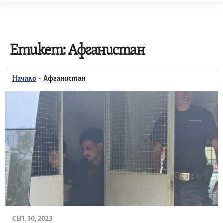
Skip
to
content
Етикет:
Афганистан
Начало
–
Афганистан
СЕП. 30, 2023