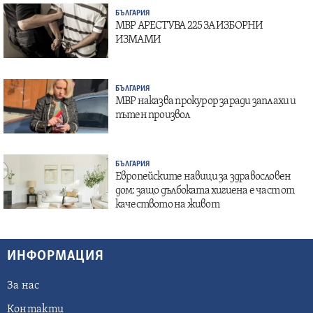
БЪЛГАРИЯ
МВР АРЕСТУВА 225 ЗА ИЗБОРНИ
ИЗМАМИ
БЪЛГАРИЯ
МВР наказва прокурор заради заплахи и
пътен произвол
БЪЛГАРИЯ
Европейските навици за здравословен
дом: защо дълбоката хигиена е част от
качеството на живот
ИНФОРМАЦИЯ
За нас
Контакти