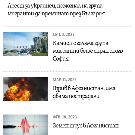
Арест за украинец, помогнал на група
мигранти да преминат през България
СЕП. 3, 2023
Камион с голяма група
мигранти беше спрян около
София
МАР. 11, 2023
Взрив в Афганистан, има
двама пострадали
ФЕВ. 18, 2023
Земен трус в Афганистан