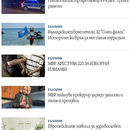
Пътна катастрофа блокира Разлог: Трима
ранени
БЪЛГАРИЯ
Българският бряг печели 32 “Сини флага”.
Исторически връх за местния туризъм.
БЪЛГАРИЯ
МВР АРЕСТУВА 225 ЗА ИЗБОРНИ
ИЗМАМИ
БЪЛГАРИЯ
МВР наказва прокурор заради заплахи и
пътен произвол
БЪЛГАРИЯ
Европейските навици за здравословен