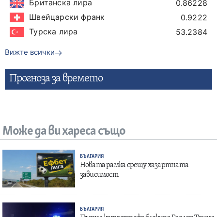
Британска лира
0.86228
Швейцарски франк
0.9222
Турска лира
53.2384
Вижте всички
Прогнозa за времето
Може да ви хареса също
БЪЛГАРИЯ
Новата рамка срещу хазартната
зависимост
БЪЛГАРИЯ