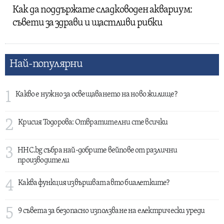
Как да поддържате сладководен аквариум:
съвети за здрави и щастливи рибки
Най-популярни
1
Какво е нужно за освещаването на ново жилище?
2
Крисия Тодорова: Отвратителни сте всички
3
HHC.bg събра най-добрите вейпове от различни
производители
4
Каква функция извършват авто биалетките?
5
9 съвета за безопасно използване на електрически уреди