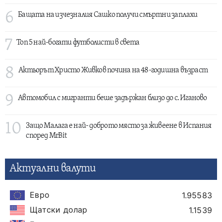
6
Бащата на изчезналия Сашко получи смъртни заплахи
7
Топ 5 най-богати футболисти в света
8
Актьорът Христо Живков почина на 48-годишна възраст
9
Автомобил с мигранти беше задържан близо до с. Иганово
10
Защо Малага е най- доброто място за живеене в Испания
според MrBit
Актуални валути
Евро
1.95583
Щатски долар
1.1539