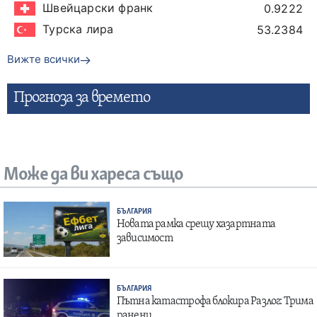
Швейцарски франк
0.9222
Турска лира
53.2384
Вижте всички
Прогнозa за времето
Може да ви хареса също
БЪЛГАРИЯ
Новата рамка срещу хазартната
зависимост
БЪЛГАРИЯ
Пътна катастрофа блокира Разлог: Трима
ранени