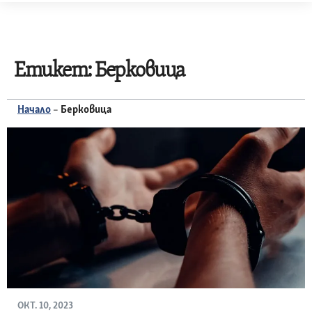
Skip
to
content
Етикет:
Берковица
Начало
–
Берковица
ОКТ. 10, 2023