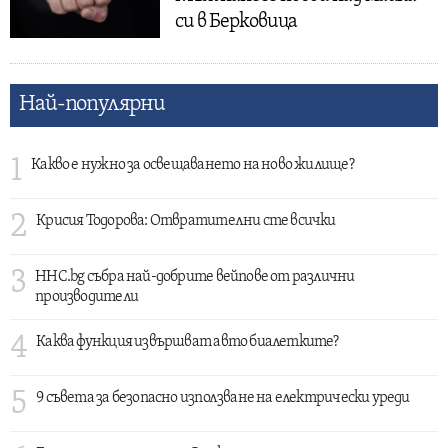
си в Берковица
Най-популярни
1
Какво е нужно за освещаването на ново жилище?
2
Крисия Тодорова: Отвратителни сте всички
3
HHC.bg събра най-добрите вейпове от различни
производители
4
Каква функция извършват авто биалетките?
5
9 съвета за безопасно използване на електрически уреди