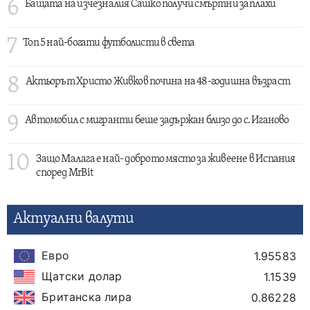
6
Бащата на изчезналия Сашко получи смъртни заплахи
7
Топ 5 най-богати футболисти в света
8
Актьорът Христо Живков почина на 48-годишна възраст
9
Автомобил с мигранти беше задържан близо до с. Иганово
10
Защо Малага е най- доброто място за живеене в Испания
според MrBit
Актуални валути
Евро
1.95583
Щатски долар
1.1539
Британска лира
0.86228