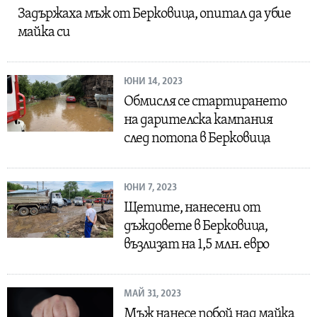
Задържаха мъж от Берковица, опитал да убие
майка си
ЮНИ 14, 2023
Обмисля се стартирането
на дарителска кампания
след потопа в Берковица
ЮНИ 7, 2023
Щетите, нанесени от
дъждовете в Берковица,
възлизат на 1,5 млн. евро
МАЙ 31, 2023
Мъж нанесе побой над майка