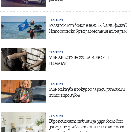
БЪЛГАРИЯ
Българският бряг печели 32 “Сини флага”.
Исторически връх за местния туризъм.
БЪЛГАРИЯ
МВР АРЕСТУВА 225 ЗА ИЗБОРНИ
ИЗМАМИ
БЪЛГАРИЯ
МВР наказва прокурор заради заплахи и
пътен произвол
БЪЛГАРИЯ
Европейските навици за здравословен
дом: защо дълбоката хигиена е част от