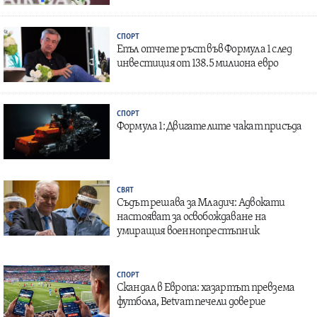
СПОРТ
Епъл отчете ръст във Формула 1 след
инвестиция от 138.5 милиона евро
СПОРТ
Формула 1: Двигателите чакат присъда
СВЯТ
Съдът решава за Младич: Адвокати
настояват за освобождаване на
умиращия военнопрестъпник
СПОРТ
Скандал в Европа: хазартът превзема
футбола, Betvam печели доверие