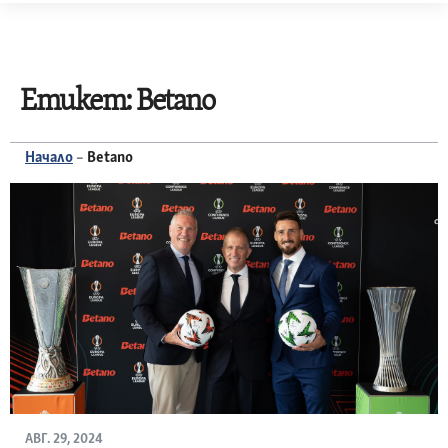
Skip
to
content
Етикет:
Betano
Начало
–
Betano
АВГ. 29, 2024