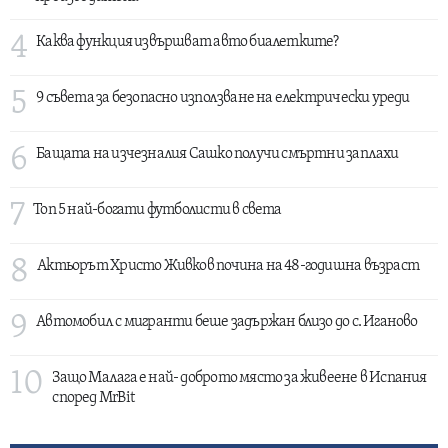
4
Каква функция извършват авто биалетките?
5
9 съвета за безопасно използване на електрически уреди
6
Бащата на изчезналия Сашко получи смъртни заплахи
7
Топ 5 най-богати футболисти в света
8
Актьорът Христо Живков почина на 48-годишна възраст
9
Автомобил с мигранти беше задържан близо до с. Иганово
10
Защо Малага е най- доброто място за живеене в Испания
според MrBit