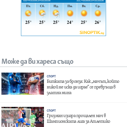
Може да ви хареса също
СПОРТ
Битката за бронза: Как „мачът, който
никой не иска да играе“ се превръща в
златна мина
СПОРТ
Гризман изигра прощален мач в
Шампионската лига за Атлетико