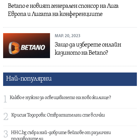
Betano е новият генерален спонсор на Лига
Европа и Лигата на конференциите
МАР. 20, 2023
Защо да изберете онлайн
казиното на Betano?
Най-популярни
1
Какво е нужно за освещаването на ново жилище?
2
Крисия Тодорова: Отвратителни сте всички
3
HHC.bg събра най-добрите вейпове от различни
производители