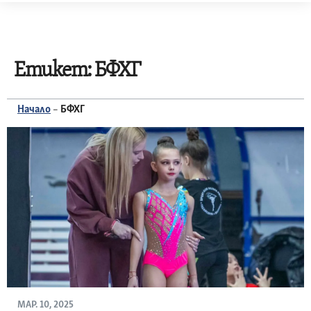
Skip
to
content
Етикет:
БФХГ
Начало
–
БФХГ
МАР. 10, 2025