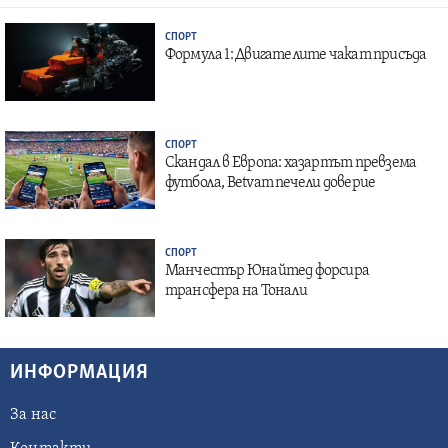
СПОРТ
Формула 1: Двигателите чакат присъда
СПОРТ
Скандал в Европа: хазартът превзема
футбола, Betvam печели доверие
СПОРТ
Манчестър Юнайтед форсира
трансфера на Тонали
ИНФОРМАЦИЯ
За нас