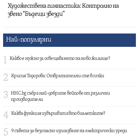
Художествена гимнастика: Контролно на
звено “Бъдещи звезди”
Най-популярни
1
Какво е нужно за освещаването на ново жилище?
2
Крисия Тодорова: Отвратителни сте всички
3
HHC.bg събра най-добрите вейпове от различни
производители
4
Каква функция извършват авто биалетките?
5
9 съвета за безопасно използване на електрически уреди