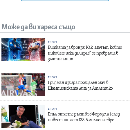
Може да ви хареса също
СПОРТ
Битката за бронза: Как „мачът, който
никой не иска да играе“ се превръща в
златна мина
СПОРТ
Гризман изигра прощален мач в
Шампионската лига за Атлетико
СПОРТ
Епъл отчете ръст във Формула 1 след
инвестиция от 138.5 милиона евро