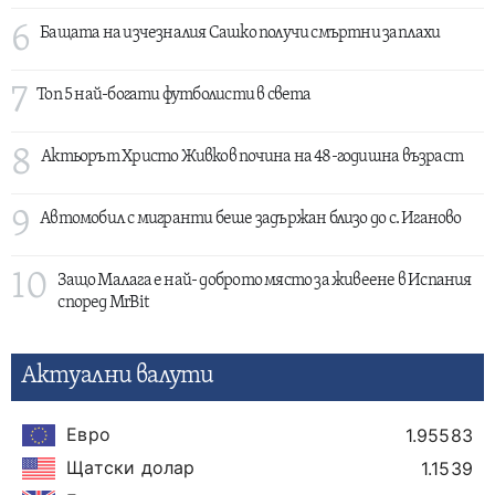
6
Бащата на изчезналия Сашко получи смъртни заплахи
7
Топ 5 най-богати футболисти в света
8
Актьорът Христо Живков почина на 48-годишна възраст
9
Автомобил с мигранти беше задържан близо до с. Иганово
10
Защо Малага е най- доброто място за живеене в Испания
според MrBit
Актуални валути
Евро
1.95583
Щатски долар
1.1539