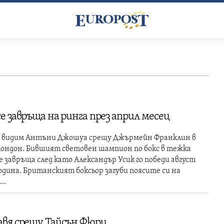
е завръща на ринга през април месец
ще видим Антъни Джошуа срещу Джърмейн Франклин в
 Лондон. Бившият световен шампион по бокс в тежка
е завръща след като Александър Усик го победи август
дина. Британският боксьор загуби поясите си на
а…
равя срещу Тайсън Фюри