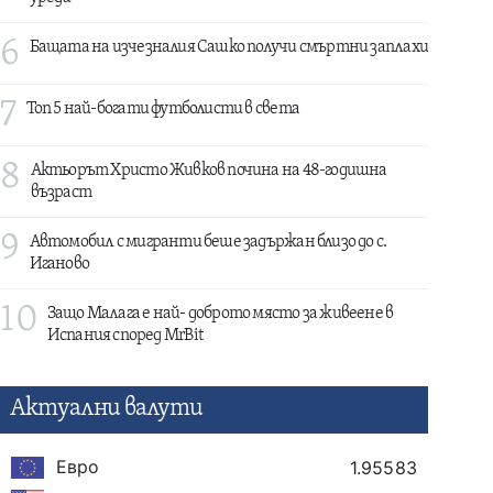
6
Бащата на изчезналия Сашко получи смъртни заплахи
7
Топ 5 най-богати футболисти в света
8
Актьорът Христо Живков почина на 48-годишна
възраст
9
Автомобил с мигранти беше задържан близо до с.
Иганово
10
Защо Малага е най- доброто място за живеене в
Испания според MrBit
Актуални валути
Евро
1.95583