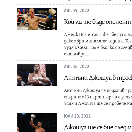
АВГ. 19, 2022
Кой ли ще бъде опонент
Джейк Пол е YouTube звезда и мл
декември миналата година. То
Уудли. Сега Пол е близко до сле
октомври.…
АВГ. 16, 2022
Антъни Джошуа в треска
Антъни Джошуа се подготвя уси
спаринг с 13 партньора и е усп
Усик и Джошуа ще се проведе на
ЮЛИ 29, 2022
Джошуа ще се бие след м