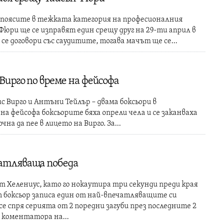
а поясите в тежката категория на професионалния
 Фюри ще се изправят един срещу друг на 29-ти април в
 се договори със саудитите, тогава мачът ще се…
 Вирго по време на фейсофа
 Вирго и Антъни Тейлър – двама боксьори в
 на фейсофа боксьорите бяха опрели чела и се заканваха
очна да пее в лицето на Вирго. За…
чатляваща победа
 Хелениус, като го нокаутира три секунди преди края
т боксьор записа един от най-впечатляващите си
 се спря серията от 2 поредни загуби през последните 2
д коментатора на…