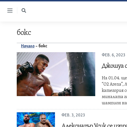
Skip
to
content
бокс
Начало
–
бокс
ФЕВ. 6, 2023
Джошуа с
На 01.04. 
“O2 Arena”,
категория с
миналата го
шампион н
ФЕВ. 3, 2023
Александър Усик се изп