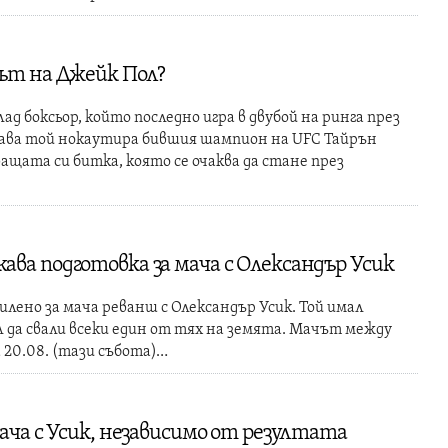
ът на Джейк Пол?
ад боксьор, който последно игра в двубой на ринга през
гава той нокаутира бившия шампион на UFC Тайрън
дващата си битка, която се очаква да стане през
ва подготовка за мача с Олександър Усик
лено за мача реванш с Олександър Усик. Той имал
ял да свали всеки един от тях на земята. Мачът между
 20.08. (тази събота)…
ача с Усик, независимо от резултата