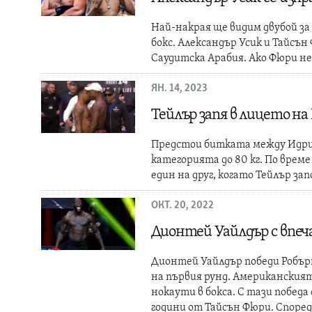
Най-накрая ще видим двубой з
бокс. Александър Усик и Тайсън
Саудитска Арабия. Ако Фюри не
ЯН. 14, 2023
Тейлър запя в лицето на
Предстои битката между Идрис
категорията до 80 кг. По време
един на друг, когато Тейлър зап
ОКТ. 20, 2022
Дионтей Уайлдър с впе
Дионтей Уайлдър победи Робърт
на първия рунд. Американския
нокаути в бокса. С тази победа
години от Тайсън Фюри. Споре