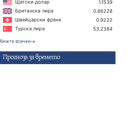
Щатски долар
1.1539
Британска лира
0.86228
Швейцарски франк
0.9222
Турска лира
53.2384
Вижте всички
Прогнозa за времето