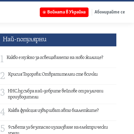
Войната в Украйна
Абонирайте се
Най-популярни
1
Какво е нужно за освещаването на ново жилище?
2
Крисия Тодорова: Отвратителни сте всички
3
HHC.bg събра най-добрите вейпове от различни
производители
4
Каква функция извършват авто биалетките?
5
9 съвета за безопасно използване на електрически
уреди