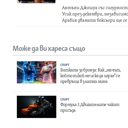
Антъни Джошуа със сигурност щ
Усик през декември, независимо
Арабия двамата боксьори ще се
Може да ви хареса също
СПОРТ
Битката за бронза: Как „мачът,
който никой не иска да играе“ се
превръща в златна мина
СПОРТ
Формула 1: Двигателите чакат
присъда