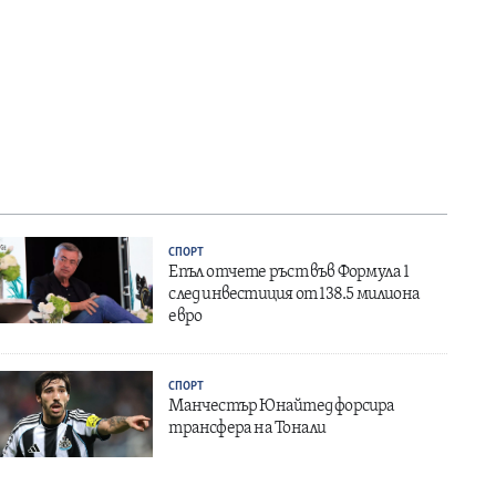
СПОРТ
Епъл отчете ръст във Формула 1
след инвестиция от 138.5 милиона
евро
СПОРТ
Манчестър Юнайтед форсира
трансфера на Тонали