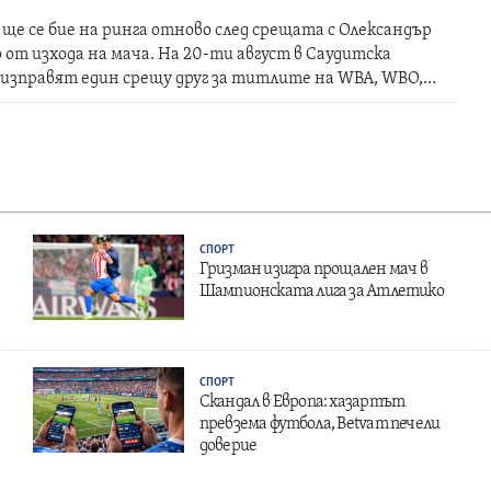
е се бие на ринга отново след срещата с Олександър
 от изхода на мача. На 20-ти август в Саудитска
 изправят един срещу друг за титлите на WBA, WBO,…
СПОРТ
Гризман изигра прощален мач в
Шампионската лига за Атлетико
СПОРТ
Скандал в Европа: хазартът
превзема футбола, Betvam печели
доверие