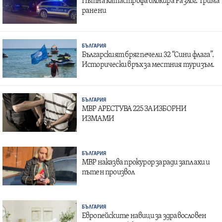
Пътна катастрофа блокира Разлог: Трима
ранени
БЪЛГАРИЯ
Българският бряг печели 32 “Сини флага”.
Исторически връх за местния туризъм.
БЪЛГАРИЯ
МВР АРЕСТУВА 225 ЗА ИЗБОРНИ
ИЗМАМИ
БЪЛГАРИЯ
МВР наказва прокурор заради заплахи и
пътен произвол
БЪЛГАРИЯ
Европейските навици за здравословен