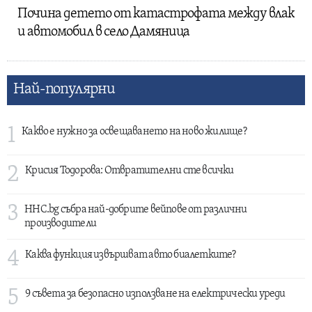
Почина детето от катастрофата между влак
и автомобил в село Дамяница
Най-популярни
1
Какво е нужно за освещаването на ново жилище?
2
Крисия Тодорова: Отвратителни сте всички
3
HHC.bg събра най-добрите вейпове от различни
производители
4
Каква функция извършват авто биалетките?
5
9 съвета за безопасно използване на електрически уреди