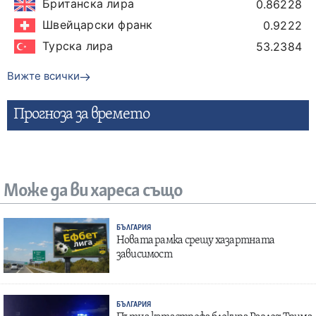
Британска лира
0.86228
Швейцарски франк
0.9222
Турска лира
53.2384
Вижте всички
Прогнозa за времето
Може да ви хареса също
БЪЛГАРИЯ
Новата рамка срещу хазартната
зависимост
БЪЛГАРИЯ