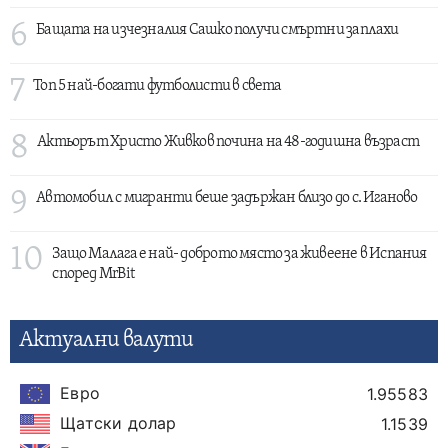
6
Бащата на изчезналия Сашко получи смъртни заплахи
7
Топ 5 най-богати футболисти в света
8
Актьорът Христо Живков почина на 48-годишна възраст
9
Автомобил с мигранти беше задържан близо до с. Иганово
10
Защо Малага е най- доброто място за живеене в Испания
според MrBit
Актуални валути
Евро
1.95583
Щатски долар
1.1539