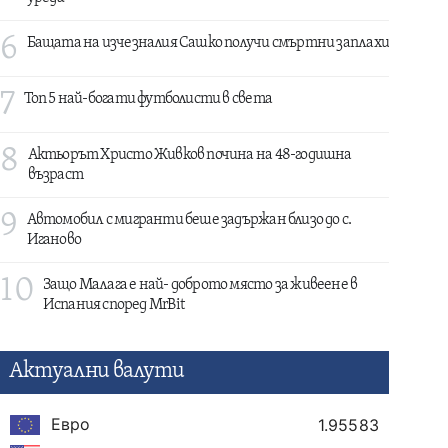
6
Бащата на изчезналия Сашко получи смъртни заплахи
7
Топ 5 най-богати футболисти в света
8
Актьорът Христо Живков почина на 48-годишна
възраст
9
Автомобил с мигранти беше задържан близо до с.
Иганово
10
Защо Малага е най- доброто място за живеене в
Испания според MrBit
Актуални валути
Евро
1.95583