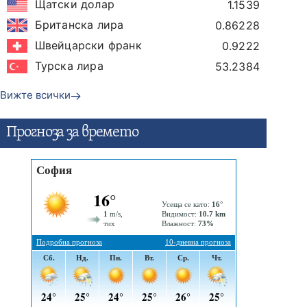
Щатски долар
1.1539
Британска лира
0.86228
Швейцарски франк
0.9222
Турска лира
53.2384
Вижте всички
Прогнозa за времето