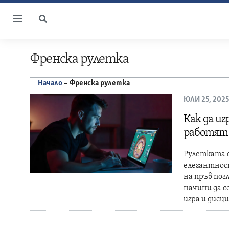
Skip
to
content
Френска рулетка
Начало
–
Френска рулетка
ЮЛИ 25, 2025
Как да и
работят
Рулетката е
елегантнос
на пръв пог
начини да с
игра и дисц