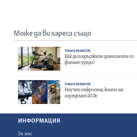
Може да ви хареса също
ТЕМИ В РАЗВИТИЕ
Как да поддържате домашните си
фитнес уреди?
ТЕМИ В РАЗВИТИЕ
Научни открития, които ще
определят 2026
ИНФОРМАЦИЯ
За нас