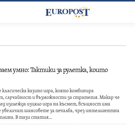
граем умно: Тактики за рулетка, които
 класическа казино игра, която комбинира
т, случайност и възможности за стратегия. Макар че
лед изглежда изцяло игра на късмет, всъщност има
е увеличат шансовете за печалба, чрез интелигентна
иплина. В тази статия…