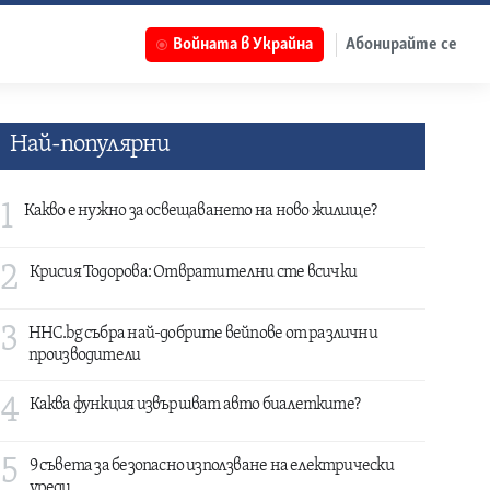
Войната в Украйна
Абонирайте се
Най-популярни
1
Какво е нужно за освещаването на ново жилище?
2
Крисия Тодорова: Отвратителни сте всички
3
HHC.bg събра най-добрите вейпове от различни
производители
4
Каква функция извършват авто биалетките?
5
9 съвета за безопасно използване на електрически
уреди