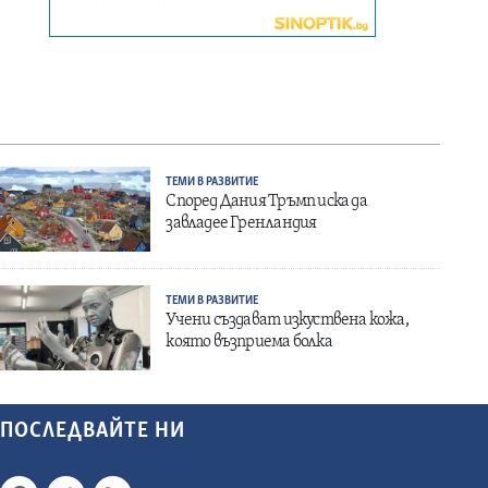
ТЕМИ В РАЗВИТИЕ
Според Дания Тръмп иска да
завладее Гренландия
ТЕМИ В РАЗВИТИЕ
Учени създават изкуствена кожа,
която възприема болка
ПОСЛЕДВАЙТЕ НИ